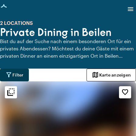
eite geladen
menu
2 LOCATIONS
Private Dining in Beilen
Bist du auf der Suche nach einem besonderen Ort für ein
privates Abendessen? Möchtest du deine Gäste mit einem
privaten Dinner an einem einzigartigen Ort in Beilen
überraschen? Auf Locaties.nl findest du schnell und
einfach alle Locations in Beilen, an denen du in aller Ruhe
filter_alt
map
Filter
Karte anzeigen
dinieren kannst. Schau dir alle privaten Dining-Locations
für ein köstliches privates Dinner an.
flip_to_back
flip_to_back
Ambiente und Ästhetik
favorite_border
info
Ländlich
apartment
Modernes Design