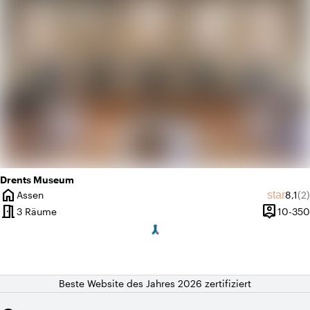
Drents Museum
home
Durch
An
star
Assen
8,1
(2)
Ort
meeting_room
person_pin
3 Räume
10-350
Kapazität
Beste Website des Jahres 2026 zertifiziert