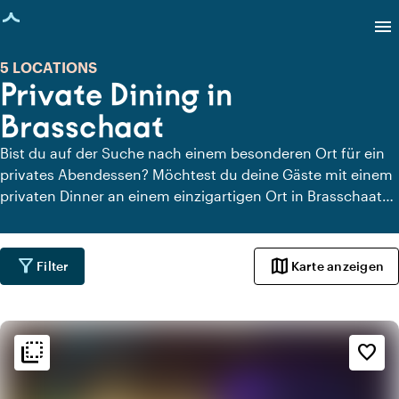
eite geladen
menu
5 LOCATIONS
Private Dining in
Brasschaat
Bist du auf der Suche nach einem besonderen Ort für ein
privates Abendessen? Möchtest du deine Gäste mit einem
privaten Dinner an einem einzigartigen Ort in Brasschaat
überraschen? Auf Locaties.nl findest du schnell und
einfach alle Locations in Brasschaat, an denen du in aller
Ruhe dinieren kannst. Schau dir alle privaten Dining-
filter_alt
map
Filter
Karte anzeigen
Locations für ein köstliches privates Dinner an.
flip_to_back
flip_to_back
Ambiente und Ästhetik
favorite_border
apartment
Modernes Design
info
Trendig