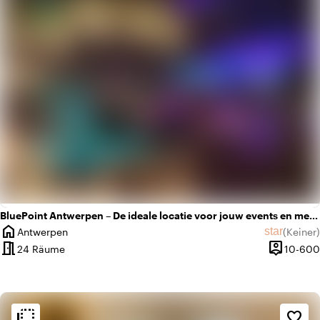
BluePoint Antwerpen – De ideale locatie voor jouw events en meetings
home
star
Antwerpen
(
Keiner
)
Ort
Keine Bew
meeting_room
person_pin
24 Räume
10-600
Kapazität
flip_to_back
flip_to_back
Ambiente und Ästhetik
favorite_border