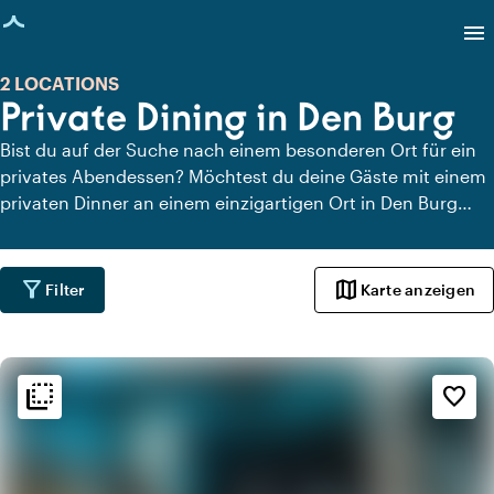
eite geladen
menu
2 LOCATIONS
Private Dining in Den Burg
Bist du auf der Suche nach einem besonderen Ort für ein
privates Abendessen? Möchtest du deine Gäste mit einem
privaten Dinner an einem einzigartigen Ort in Den Burg
überraschen? Auf Locaties.nl findest du schnell und
einfach alle Locations in Den Burg, an denen du in aller
Ruhe dinieren kannst. Schau dir alle privaten Dining-
filter_alt
map
Filter
Karte anzeigen
Locations für ein köstliches privates Dinner an.
flip_to_back
flip_to_back
Ambiente und Ästhetik
favorite_border
info
Industriell
apartment
Modernes Design