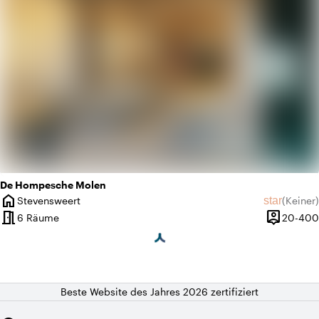
De Hompesche Molen
home
star
Stevensweert
(
Keiner
)
Ort
Keine Bew
meeting_room
person_pin
6 Räume
20-400
Kapazität
Beste Website des Jahres 2026 zertifiziert