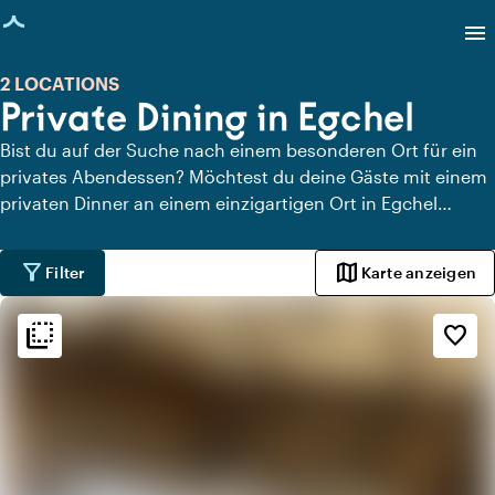
eite geladen
menu
2 LOCATIONS
Private Dining in Egchel
Bist du auf der Suche nach einem besonderen Ort für ein
privates Abendessen? Möchtest du deine Gäste mit einem
privaten Dinner an einem einzigartigen Ort in Egchel
überraschen? Auf Locaties.nl findest du schnell und
einfach alle Locations in Egchel, an denen du in aller Ruhe
filter_alt
map
Filter
Karte anzeigen
dinieren kannst. Schau dir alle privaten Dining-Locations
für ein köstliches privates Dinner an.
flip_to_back
flip_to_back
Ambiente und Ästhetik
favorite_border
info
Gemütlich
info
Ländlich