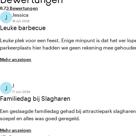
Durchschnittliche Bewertung von 8,7 von 10
Anzahl der Bewertungen: 3
8,7
3 Bewertungen
Jessica
J
16 Juli 2026
Leuke barbecue
Leuke plek voor een feest. Enige minpunt is dat het ver lop
parkeerplaats hier hadden we geen rekening mee gehoude
Mehr anzeigen
J
J
17 Juni 2026
Familiedag bij Slagharen
Een geslaagde familiedag gehad bij attractiepark slaghare
soepel en alles was goed geregeld.
Mehr anzeigen