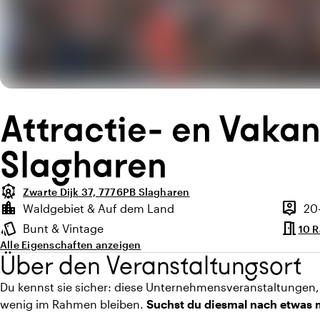
Attractie- en Vaka
Slagharen
attractions
Zwarte Dijk 37, 7776PB Slagharen
Highlights
location_city
person_pin
Waldgebiet & Auf dem Land
20
Lage und Umgebung
Kapazit
meeting_room
style
Bunt & Vintage
10 
Ambiente
Alle Eigenschaften anzeigen
Über den Veranstaltungsort
Du kennst sie sicher: diese Unternehmensveranstaltungen, 
wenig im Rahmen bleiben.
Suchst du diesmal nach etwas