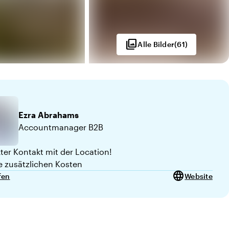
photo_library
Alle Bilder
(
61
)
Ezra
Abrahams
Accountmanager B2B
 von 10
kter Kontakt mit der Location!
e zusätzlichen Kosten
language
fen
Website