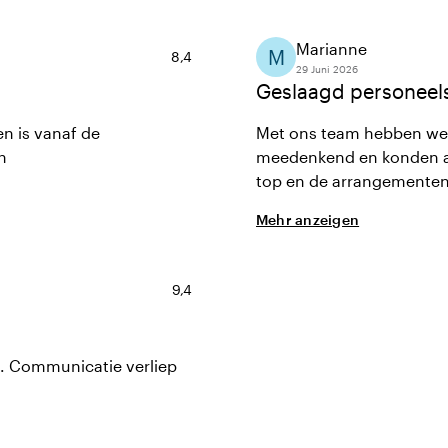
Marianne
M
Durchschnittliche Bewertung von 8,4 von 
8,4
29 Juni 2026
Geslaagd personeel
en is vanaf de
Met ons team hebben we 
n
meedenkend en konden al
top en de arrangementen 
Mehr anzeigen
Durchschnittliche Bewertung von 9,4 von 
9,4
n. Communicatie verliep