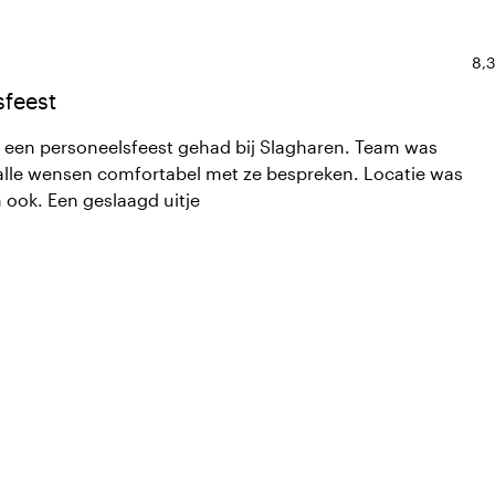
10
Dur
8,3
sfeest
een personeelsfeest gehad bij Slagharen. Team was
le wensen comfortabel met ze bespreken. Locatie was
ook. Een geslaagd uitje
10