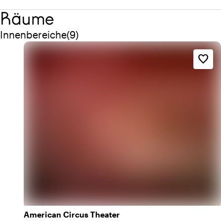
Räume
Menge innenbereiche: 9
Innenbereiche
(
9
)
favorite_border
American Circus Theater