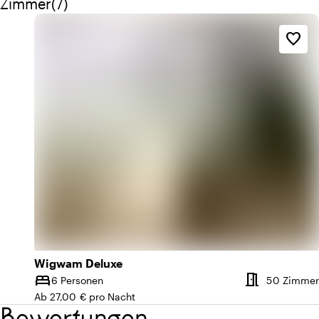
Menge zimmer: 7
Zimmer
(
7
)
favorite_border
Wigwam Deluxe
meeting_room
bed
6 Personen
50 Zimmer
Kapazität
Ab 27,00 € pro Nacht
Bewertungen