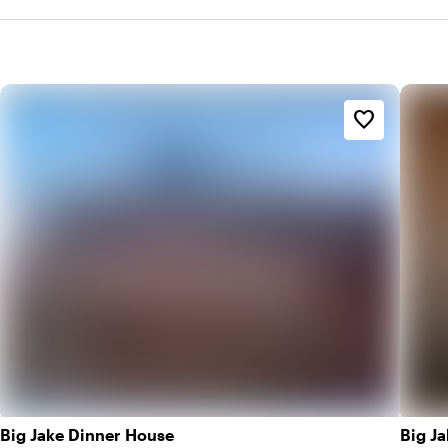
favorite_border
Big Jake Dinner House
Big Ja