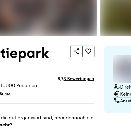
ntiepark
share
favorite_border
Durchschnittliche Bewertung von 8,7
Anzahl der Bewertungen: 3
8,7
3 Bewertungen
-10000 Personen
how_to_reg
Dire
ät
euro
Kein
Räume
call
Anru
die gut organisiert sind, aber dennoch ein
 mehr?