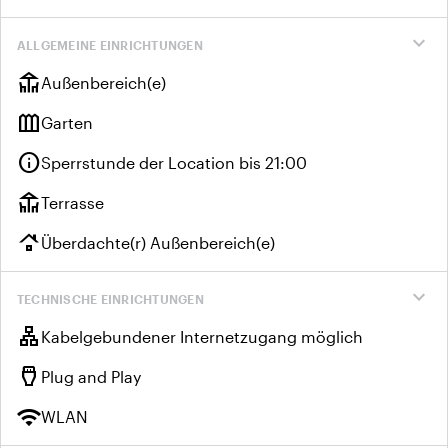
expand_more
ALLGEMEINE EINRICHTUNGEN
deck
Außenbereich(e)
outdoor_garden
Garten
info
Sperrstunde der Location bis 21:00
deck
Terrasse
roofing
Überdachte(r) Außenbereich(e)
expand_more
TECHNISCHE EINRICHTUNGEN
lan
Kabelgebundener Internetzugang möglich
settings_input_hdmi
Plug and Play
wifi
WLAN