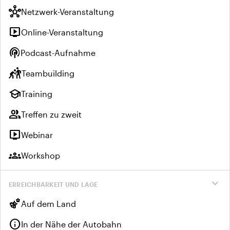
hub
Netzwerk-Veranstaltung
live_tv
Online-Veranstaltung
podcasts
Podcast-Aufnahme
sports_kabaddi
Teambuilding
school
Training
group
Treffen zu zweit
live_tv
Webinar
groups
Workshop
expand_more
ERREICHBARKEIT UND LAGE
emoji_nature
Auf dem Land
info
In der Nähe der Autobahn