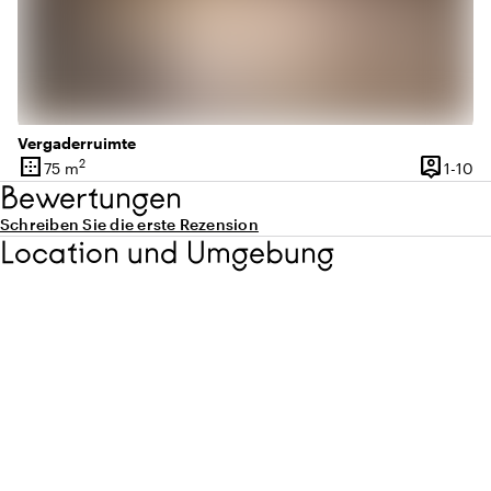
Vergaderruimte
border_outer
person_pin
2
1 
75 m
1-10
Oberfläche
Kapazitä
Bewertungen
Schreiben Sie die erste Rezension
Location und Umgebung