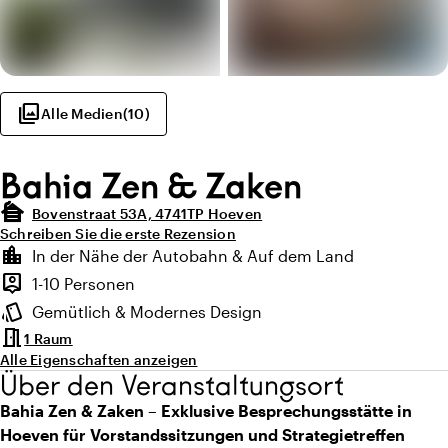
photo_library
Alle Medien
(
10
)
Bahia Zen & Zaken
cabin
Bovenstraat 53A, 4741TP Hoeven
Schreiben Sie die erste Rezension
Highlights
location_city
In der Nähe der Autobahn & Auf dem Land
Lage und Umgebung
person_pin
1-10 Personen
Kapazität
style
Gemütlich & Modernes Design
Ambiente
meeting_room
1 Raum
Alle Eigenschaften anzeigen
Über den Veranstaltungsort
Bahia Zen & Zaken – Exklusive Besprechungsstätte in
Hoeven für Vorstandssitzungen und Strategietreffen