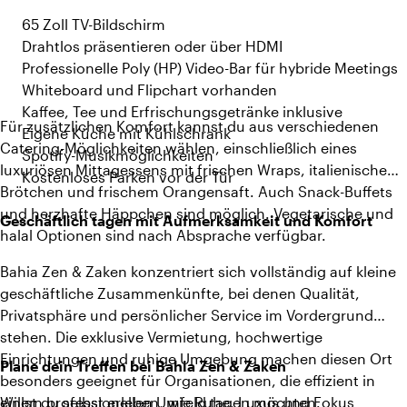
65 Zoll TV-Bildschirm
Drahtlos präsentieren oder über HDMI
Professionelle Poly (HP) Video-Bar für hybride Meetings
Whiteboard und Flipchart vorhanden
Kaffee, Tee und Erfrischungsgetränke inklusive
Für zusätzlichen Komfort kannst du aus verschiedenen
Eigene Küche mit Kühlschrank
Catering-Möglichkeiten wählen, einschließlich eines
Spotify-Musikmöglichkeiten
luxuriösen Mittagessens mit frischen Wraps, italienischen
Kostenloses Parken vor der Tür
Brötchen und frischem Orangensaft. Auch Snack-Buffets
und herzhafte Häppchen sind möglich. Vegetarische und
Geschäftlich tagen mit Aufmerksamkeit und Komfort
halal Optionen sind nach Absprache verfügbar.
Bahia Zen & Zaken konzentriert sich vollständig auf kleine
geschäftliche Zusammenkünfte, bei denen Qualität,
Privatsphäre und persönlicher Service im Vordergrund
stehen. Die exklusive Vermietung, hochwertige
Einrichtungen und ruhige Umgebung machen diesen Ort
Plane dein Treffen bei Bahia Zen & Zaken
besonders geeignet für Organisationen, die effizient in
einem professionellen Umfeld tagen möchten.
Willst du selbst erleben, wie Ruhe, Luxus und Fokus