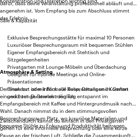
Konzentration und Diskretion wichtig sind.
dafür, dass deine Veranstaltung professionell abläuft und
angenehm ist. Vom Empfang bis zum Abschluss stimmt
das Erlebnis.
Säle & Kapazität
Exklusive Besprechungsstätte für maximal 10 Personen
Luxuriöser Besprechungsraum mit bequemen Stühlen
Eigener Empfangsbereich mit Stehtisch und
Sitzgelegenheiten
Privatgarten mit Lounge-Möbeln und Überdachung
Atmosphäre & Setting
Geeignet für hybride Meetings und Online-
Präsentationen
Der Standort ist mit Blick auf Ruhe, Details und Komfort
Break-out oder informelle Besprechungen im Garten
eingerichtet. Du startest den Tag entspannt im
und Lounge-Bereich möglich
Empfangsbereich mit Kaffee und Hintergrundmusik nach
Wahl. Danach nimmst du in dem stimmungsvollen
Besprechungsraum Platz, wo luxuriöse Materialien und
Zwischendurch kannst du einfach in den Privatgarten
bequeme Stühle zu Fokus und Produktivität beitragen.
gehen für eine informelle Besprechung oder eine kurze
Pause an der frischen Luft. Schließe die Zusammenkunft