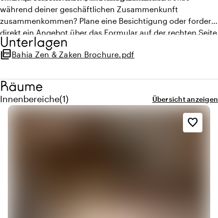
während deiner geschäftlichen Zusammenkunft
zusammenkommen? Plane eine Besichtigung oder fordere
direkt ein Angebot über das Formular auf der rechten Seite
Unterlagen
an.
picture_as_pdf
Bahia Zen & Zaken Brochure.pdf
Räume
Menge innenbereiche: 1
Innenbereiche
(
1
)
Übersicht anzeigen
favorite_border