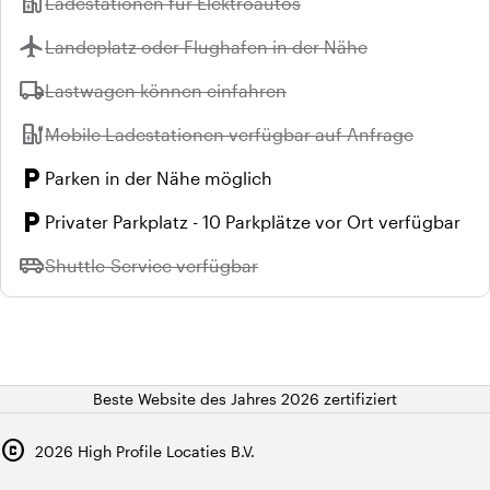
ev_station
Nicht verfügbar:
Ladestationen für Elektroautos
flight
Nicht verfügbar:
Landeplatz oder Flughafen in der Nähe
local_shipping
Nicht verfügbar:
Lastwagen können einfahren
ev_station
Nicht verfügbar:
Mobile Ladestationen verfügbar auf Anfrage
local_parking
Parken in der Nähe möglich
local_parking
Privater Parkplatz - 10 Parkplätze vor Ort verfügbar
airport_shuttle
Nicht verfügbar:
Shuttle-Service verfügbar
Beste Website des Jahres 2026 zertifiziert
copyright
2026
High Profile Locaties B.V.