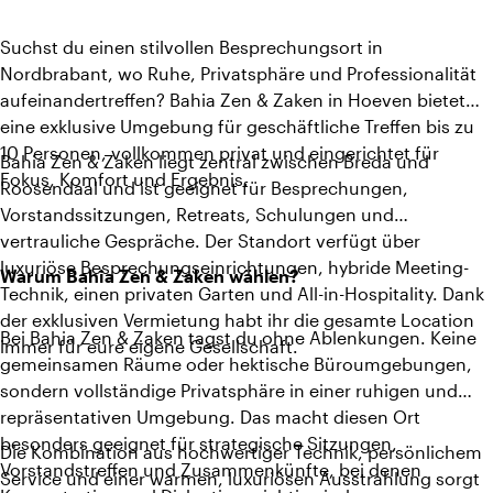
Suchst du einen stilvollen Besprechungsort in
Nordbrabant, wo Ruhe, Privatsphäre und Professionalität
aufeinandertreffen? Bahia Zen & Zaken in Hoeven bietet
eine exklusive Umgebung für geschäftliche Treffen bis zu
10 Personen, vollkommen privat und eingerichtet für
Bahia Zen & Zaken liegt zentral zwischen Breda und
Fokus, Komfort und Ergebnis.
Roosendaal und ist geeignet für Besprechungen,
Vorstandssitzungen, Retreats, Schulungen und
vertrauliche Gespräche. Der Standort verfügt über
luxuriöse Besprechungseinrichtungen, hybride Meeting-
Warum Bahia Zen & Zaken wählen?
Technik, einen privaten Garten und All-in-Hospitality. Dank
der exklusiven Vermietung habt ihr die gesamte Location
Bei Bahia Zen & Zaken tagst du ohne Ablenkungen. Keine
immer für eure eigene Gesellschaft.
gemeinsamen Räume oder hektische Büroumgebungen,
sondern vollständige Privatsphäre in einer ruhigen und
repräsentativen Umgebung. Das macht diesen Ort
besonders geeignet für strategische Sitzungen,
Die Kombination aus hochwertiger Technik, persönlichem
Vorstandstreffen und Zusammenkünfte, bei denen
Service und einer warmen, luxuriösen Ausstrahlung sorgt