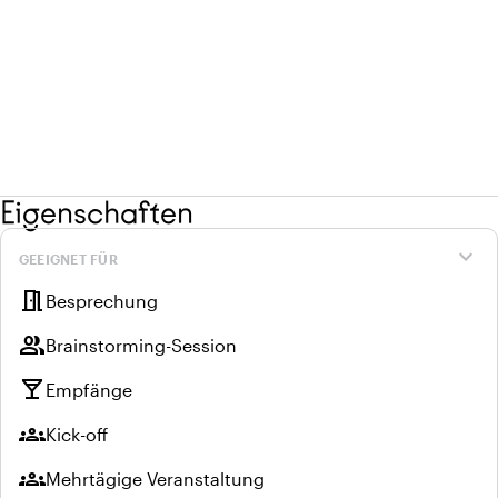
Eigenschaften
expand_more
GEEIGNET FÜR
meeting_room
Besprechung
group
Brainstorming-Session
local_bar
Empfänge
groups
Kick-off
groups
Mehrtägige Veranstaltung