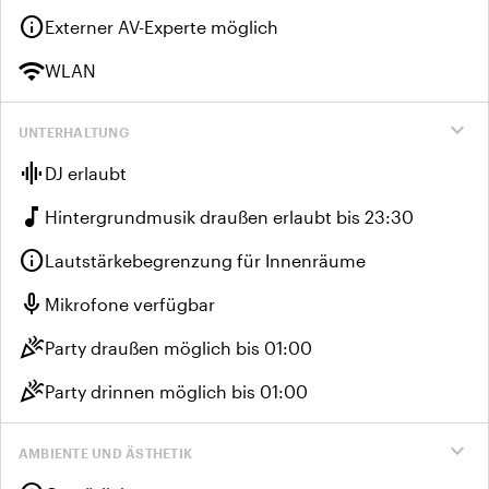
info
Externer AV-Experte möglich
wifi
WLAN
expand_more
UNTERHALTUNG
graphic_eq
DJ erlaubt
music_note
Hintergrundmusik draußen erlaubt bis 23:30
info
Lautstärkebegrenzung für Innenräume
mic
Mikrofone verfügbar
celebration
Party draußen möglich bis 01:00
celebration
Party drinnen möglich bis 01:00
expand_more
AMBIENTE UND ÄSTHETIK