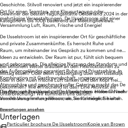
Geschichte. Stilvoll renoviert und jetzt ein inspirierender
Ort für einen Teamtag, eine Klausurtagung oder
Gewinner der besten Tagungsstätte Gelderland 2024 in der
mehrtägige Veranstaltungen. De IJsselstroom gibt einer
Kategorie m bis 100p basierend auf MeetingReviews.
Versammlung Luft, Raum, Frische und Energie!
De IJsselstroom ist ein inspirierender Ort für geschäftliche
und private Zusammenkünfte. Es herrscht Ruhe und
Raum, um miteinander ins Gespräch zu kommen und neue
Ideen zu entwickeln. Der Raum ist pur, fühlt sich bequem
und geborgen an. Die alleinige Nutzung des Standorts und
Bei schönem Wetter draußen an den Picknicktischen zu
des Außengeländes garantiert Ruhe und Privatsphäre. In
Mittag essen? Oder beim Spaziergang über den IJsseldijk
Kombination mit Gastfreundschaft, ungezwungener
oder in den Auen frische Luft tanken und den Kopf frei
Atmosphäre und geschmackvoller Catering macht das De
bekommen? Wie erfrischend ist das? Eine Aktivität als
IJsselstroom Ihre Veranstaltung besonders. Holen Sie mehr
Die Atmosphäre in und um De IJsselstroom erleben? Nach
Unterbrechung? Wir kümmern uns darum!
aus der Versammlung heraus, als Sie für möglich hielten.
Vereinbarung immer willkommen, kontaktieren Sie uns!
Bewertungen ansehen
Unterlagen
Particulier brochure De IJsselstroomKopie van Brown
picture_as_pdf