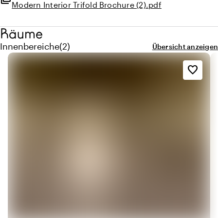
Modern Interior Trifold Brochure (2).pdf
Räume
Menge innenbereiche: 2
Innenbereiche
(
2
)
Übersicht anzeigen
favorite_border