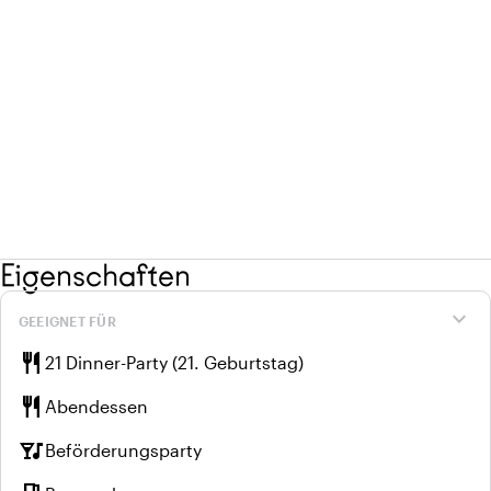
Eigenschaften
expand_more
GEEIGNET FÜR
restaurant
21 Dinner-Party (21. Geburtstag)
restaurant
Abendessen
nightlife
Beförderungsparty