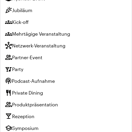
celebration
Jubiläum
groups
Kick-off
groups
Mehrtägige Veranstaltung
hub
Netzwerk-Veranstaltung
group
Partner-Event
nightlife
Party
podcasts
Podcast-Aufnahme
restaurant
Private Dining
group
Produktpräsentation
local_bar
Rezeption
school
Symposium