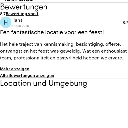
Bewertungen
Durchschnittliche Bewertung von 8,7 von 10
Anzahl der Bewertungen: 1
8,7
Bewertung von 1
Hans
H
Du
8,7
27 Juni 2026
Een fantastische locatie voor een feest!
Het hele traject van kennismaking, bezichtiging, offerte,
ontvangst en het feest was geweldig. Wat een enthousiast
team, professionaliteit en gastvrijheid hebben we ervaren.
En de kwaliteit van alle geserveerde lekkernijen was erg
Mehr anzeigen
goed. De prachtige binnen en buiten locatie, aan de oevers
Alle Bewertungen anzeigen
van de IJssel, maakte het helemaal af. Veel dank en
Location und Umgebung
complimenten!