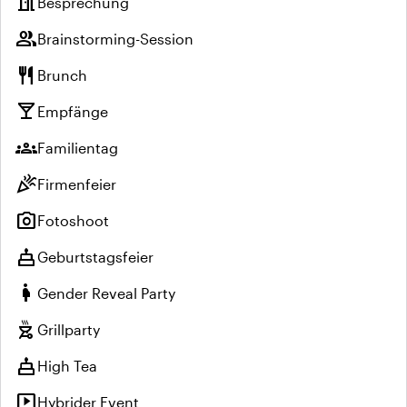
meeting_room
Besprechung
group
Brainstorming-Session
restaurant
Brunch
local_bar
Empfänge
groups
Familientag
celebration
Firmenfeier
photo_camera
Fotoshoot
cake
Geburtstagsfeier
pregnant_woman
Gender Reveal Party
outdoor_grill
Grillparty
cake
High Tea
live_tv
Hybrider Event