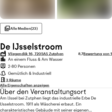
photo_library
Alle Medien
(
23
)
De IJsselstroom
factory
Durchschnittliche B
Anzahl der Bewe
Vliegendijk 16, 7205AS Zutphen
8,7
Bewertung von 1
Highlights
location_city
An einem Fluss & Am Wasser
Lage und Umgebung
person_pin
2-80 Personen
Kapazität
style
Gemütlich & Industriell
Ambiente
meeting_room
3 Räume
Alle Eigenschaften anzeigen
Über den Veranstaltungsort
Am IJssel bei Zutphen liegt das industrielle Erbe De
IJsselstroom. 1911 als Wäscherei erbaut. Ein
charakteristisches Gebäude mit seiner eigenen