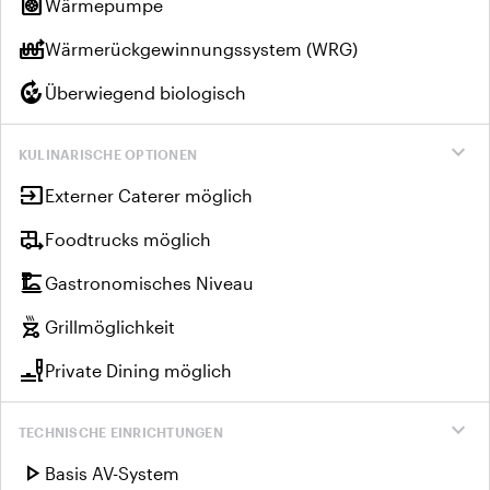
heat_pump
Wärmepumpe
heat_pump_balance
Wärmerückgewinnungssystem (WRG)
compost
Überwiegend biologisch
expand_more
KULINARISCHE OPTIONEN
input
Externer Caterer möglich
rv_hookup
Foodtrucks möglich
dinner_dining
Gastronomisches Niveau
outdoor_grill
Grillmöglichkeit
brunch_dining
Private Dining möglich
expand_more
TECHNISCHE EINRICHTUNGEN
play_arrow
Basis AV-System