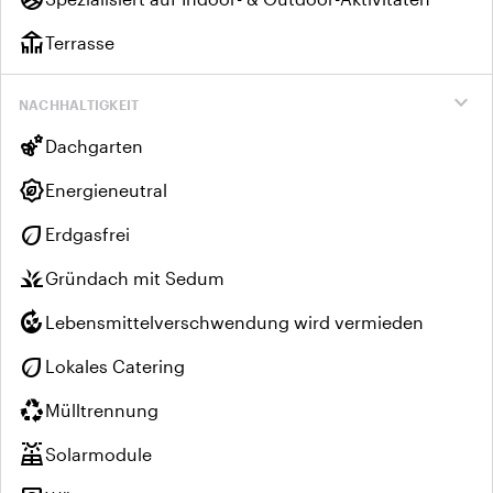
deck
Terrasse
expand_more
NACHHALTIGKEIT
emoji_nature
Dachgarten
energy_program_saving
Energieneutral
eco
Erdgasfrei
grass
Gründach mit Sedum
compost
Lebensmittelverschwendung wird vermieden
eco
Lokales Catering
recycling
Mülltrennung
solar_power
Solarmodule