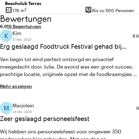
Beachclub Terras
border_outer
person_pin
2
176 m
Bis zu 500 Personen
Oberfläche
Kapazität
Bewertungen
Durchschnittliche Bewertung von 8,9 von 10
Anzahl der Bewertungen: 19
8,9
19 Bewertungen
Kim
K
Dur
8,6
21 Nov. 2025
Erg geslaagd Foodtruck Festival gehad bij
Down Under!
Van begin tot eind perfect ontzorgd en proactief
meegedacht door Julia. De avond was een groot succes:
prachtige locatie, originele opzet met de foodkraampjes en
uitstekende service van het personeel. De sfeer was
Mehr anzeigen
ontspannen en feestelijk. We hebben alleen maar
enthousiaste reacties ontvangen van alle aanwezigen.
Zeker voor herhaling vatbaar.
Marjolein
M
D
9
23 Okt. 2025
Zeer geslaagd personeelsfeest
Wij hebben ons personeelsfeest voor ongeveer 350
medewerkers hier gehouden. Met een dag en