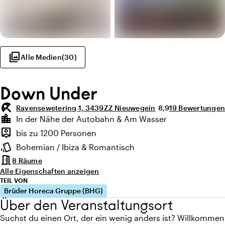
photo_library
Alle Medien
(
30
)
Down Under
beach_access
Durchschnittliche 
Anzahl der Bewe
Ravensewetering 1, 3439ZZ Nieuwegein
8,9
19 Bewertungen
Highlights
location_city
In der Nähe der Autobahn & Am Wasser
Lage und Umgebung
person_pin
bis zu 1200 Personen
Kapazität
style
Bohemian / Ibiza & Romantisch
Ambiente
meeting_room
8 Räume
Alle Eigenschaften anzeigen
TEIL VON
Brüder Horeca Gruppe (BHG)
Über den Veranstaltungsort
Suchst du einen Ort, der ein wenig anders ist? Willkommen