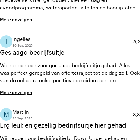
avondprogramma, watersportactiviteiten en heerlijk eten
en drinken werden we vanaf begin tot eind goed begeleidt
Mehr anzeigen
en ontzorgt. Alleen maar positieve reacties ontvangen, we
zouden het zo weer doen!
Ingelies
I
Dur
8,2
30 Sep. 2025
Geslaagd bedrijfsuitje
We hebben een zeer geslaagd bedrijfsuitje gehad. Alles
was perfect geregeld van offertetraject tot de dag zelf. Ook
van de collega's enkel positieve geluiden gehoord.
Mehr anzeigen
Martijn
M
Dur
8,8
23 Sep. 2025
Erg leuk en gezellig bedrijfsuitje hier gehad!
Wij hebben ons bedrijfsuitje bij Down Under gehad en