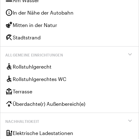
water
Am Wasser
info
In der Nähe der Autobahn
emoji_nature
Mitten in der Natur
beach_access
Stadtstrand
expand_more
ALLGEMEINE EINRICHTUNGEN
accessible
Rollstuhlgerecht
accessible
Rollstuhlgerechtes WC
deck
Terrasse
roofing
Überdachte(r) Außenbereich(e)
expand_more
NACHHALTIGKEIT
ev_charger
Elektrische Ladestationen