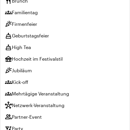
restaurant
Brunch
groups
Familientag
celebration
Firmenfeier
cake
Geburtstagsfeier
cake
High Tea
festival
Hochzeit im Festivalstil
celebration
Jubiläum
groups
Kick-off
groups
Mehrtägige Veranstaltung
hub
Netzwerk-Veranstaltung
group
Partner-Event
nightlife
Party