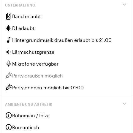
expand_more
UNTERHALTUNG
speaker_group
Band erlaubt
graphic_eq
DJ erlaubt
music_note
Hintergrundmusik draußen erlaubt bis 21:00
volume_down
Lärmschutzgrenze
mic
Mikrofone verfügbar
celebration
Nicht verfügbar:
Party draußen möglich
celebration
Party drinnen möglich bis 01:00
expand_more
AMBIENTE UND ÄSTHETIK
info
Bohemian / Ibiza
info
Romantisch