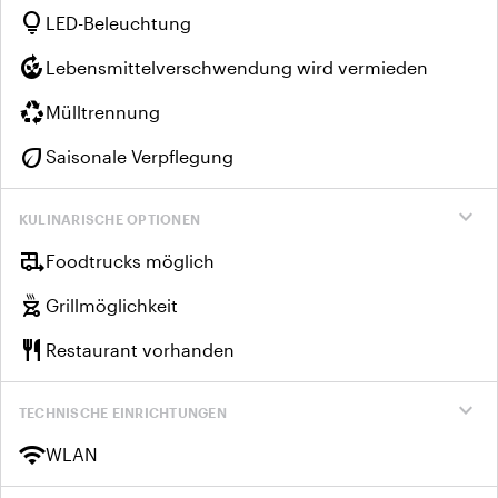
lightbulb
LED-Beleuchtung
compost
Lebensmittelverschwendung wird vermieden
recycling
Mülltrennung
eco
Saisonale Verpflegung
expand_more
KULINARISCHE OPTIONEN
rv_hookup
Foodtrucks möglich
outdoor_grill
Grillmöglichkeit
restaurant
Restaurant vorhanden
expand_more
TECHNISCHE EINRICHTUNGEN
wifi
WLAN