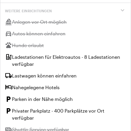
expand_more
WEITERE EINRICHTUNGEN
sailing
Nicht verfügbar:
Anlegen vor Ort möglich
directions_car
Nicht verfügbar:
Autos können einfahren
pets
Nicht verfügbar:
Hunde erlaubt
ev_station
Ladestationen für Elektroautos - 8 Ladestationen
verfügbar
local_shipping
Lastwagen können einfahren
hotel
Nahegelegene Hotels
local_parking
Parken in der Nähe möglich
local_parking
Privater Parkplatz - 400 Parkplätze vor Ort
verfügbar
airport_shuttle
Nicht verfügbar:
Shuttle-Service verfügbar