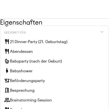
Eigenschaften
expand_more
GEEIGNET FÜR
restaurant
21 Dinner-Party (21. Geburtstag)
restaurant
Abendessen
crib
Babyparty (nach der Geburt)
pregnant_woman
Babyshower
nightlife
Beförderungsparty
meeting_room
Besprechung
group
Brainstorming-Session