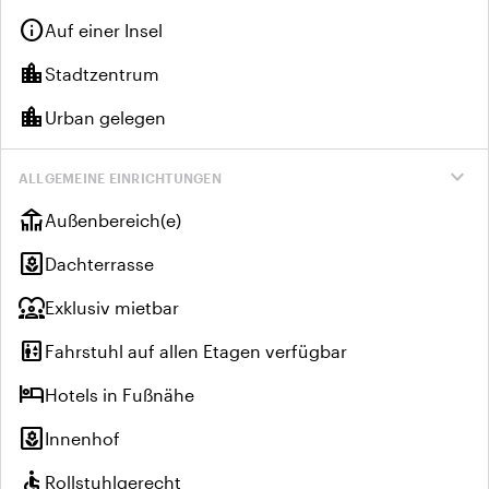
info
Auf einer Insel
location_city
Stadtzentrum
location_city
Urban gelegen
expand_more
ALLGEMEINE EINRICHTUNGEN
deck
Außenbereich(e)
yard
Dachterrasse
diversity_1
Exklusiv mietbar
elevator
Fahrstuhl auf allen Etagen verfügbar
hotel
Hotels in Fußnähe
yard
Innenhof
accessible
Rollstuhlgerecht