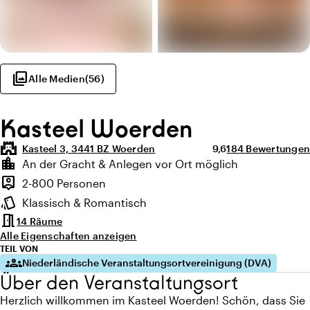
photo_library
Alle Medien
(
56
)
Kasteel Woerden
castle
Durchschnittliche Be
Anzahl der Bewer
Kasteel 3, 3441 BZ Woerden
9,6
184 Bewertungen
Highlights
location_city
An der Gracht & Anlegen vor Ort möglich
Lage und Umgebung
person_pin
2-800 Personen
Kapazität
style
Klassisch & Romantisch
Ambiente
meeting_room
14 Räume
Alle Eigenschaften anzeigen
TEIL VON
groups
Niederländische Veranstaltungsortvereinigung (DVA)
Über den Veranstaltungsort
Herzlich willkommen im Kasteel Woerden! Schön, dass Sie