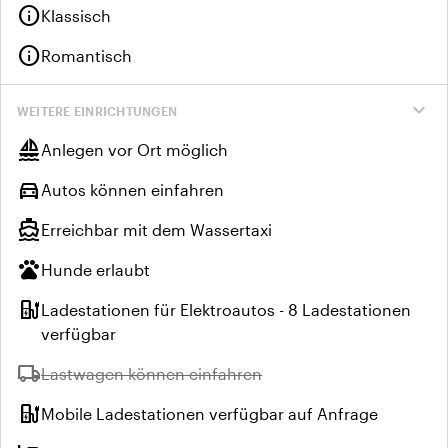
info
Klassisch
info
Romantisch
expand_more
WEITERE EINRICHTUNGEN
sailing
Anlegen vor Ort möglich
directions_car
Autos können einfahren
directions_boat
Erreichbar mit dem Wassertaxi
pets
Hunde erlaubt
ev_station
Ladestationen für Elektroautos - 8 Ladestationen
verfügbar
local_shipping
Nicht verfügbar:
Lastwagen können einfahren
ev_station
Mobile Ladestationen verfügbar auf Anfrage