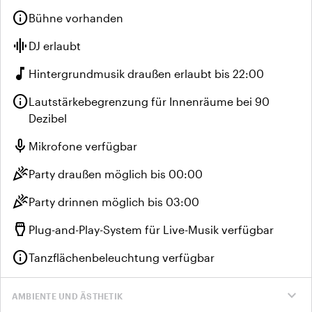
info
Bühne vorhanden
graphic_eq
DJ erlaubt
music_note
Hintergrundmusik draußen erlaubt bis 22:00
info
Lautstärkebegrenzung für Innenräume bei 90
Dezibel
mic
Mikrofone verfügbar
celebration
Party draußen möglich bis 00:00
celebration
Party drinnen möglich bis 03:00
settings_input_hdmi
Plug-and-Play-System für Live-Musik verfügbar
info
Tanzflächenbeleuchtung verfügbar
expand_more
AMBIENTE UND ÄSTHETIK