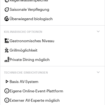
eco
Saisonale Verpflegung
compost
Überwiegend biologisch
expand_more
KULINARISCHE OPTIONEN
dinner_dining
Gastronomisches Niveau
outdoor_grill
Grillmöglichkeit
brunch_dining
Private Dining möglich
expand_more
TECHNISCHE EINRICHTUNGEN
play_arrow
Basis AV-System
info
Eigene Online-Event-Plattform
info
Externer AV-Experte möglich