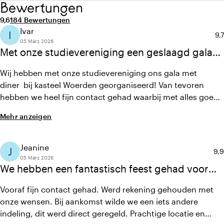
Bewertungen
Durchschnittliche Bewertung von 9,6 von 10
Anzahl der Bewertungen: 184
9,6
184 Bewertungen
Ivar
I
Du
9,7
05 März 2026
Met onze studievereniging een geslaagd gala
bij Kasteel Woerden: prachtige locatie, heerlijk
Wij hebben met onze studievereniging ons gala met
diner en fijne organisatie!
diner bij kasteel Woerden georganiseerd! Van tevoren
hebben we heel fijn contact gehad waarbij met alles goed
meegedacht werd. De locatie is erg mooi, zowel van
Mehr anzeigen
binnen als van buiten. Het diner in de gewelven zag er
geweldig uit en het eten was ook erg lekker! Al met al was
het een super geslaagd gala!
Jeanine
J
Dur
9,9
05 März 2026
We hebben een fantastisch feest gehad voor
ons 12,5 jarig huwelijk.
Vooraf fijn contact gehad. Werd rekening gehouden met
onze wensen. Bij aankomst wilde we een iets andere
indeling, dit werd direct geregeld. Prachtige locatie en