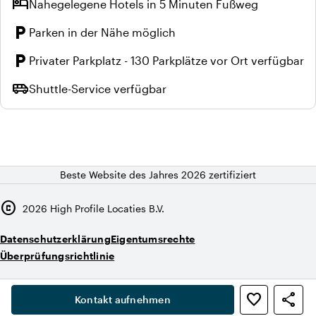
hotel
Nahegelegene Hotels in 5 Minuten Fußweg
local_parking
Parken in der Nähe möglich
local_parking
Privater Parkplatz - 130 Parkplätze vor Ort verfügbar
airport_shuttle
Shuttle-Service verfügbar
Beste Website des Jahres 2026 zertifiziert
copyright
2026
High Profile Locaties B.V.
Datenschutzerklärung
Eigentumsrechte
Überprüfungsrichtlinie
,
favorite_border
share
person
Kontakt aufnehmen