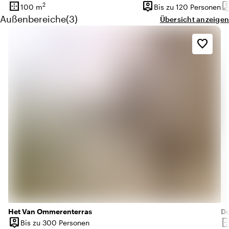
border_outer
person_pin
person
2
100 m
Bis zu 120 Personen
Oberfläche
Kapazität
Ka
Menge außenbereiche: 3
Außenbereiche
(
3
)
Übersicht anzeigen
favorite_border
Het Van Ommerenterras
De
person_pin
border_o
Bis zu 300 Personen
Kapazität
Ob