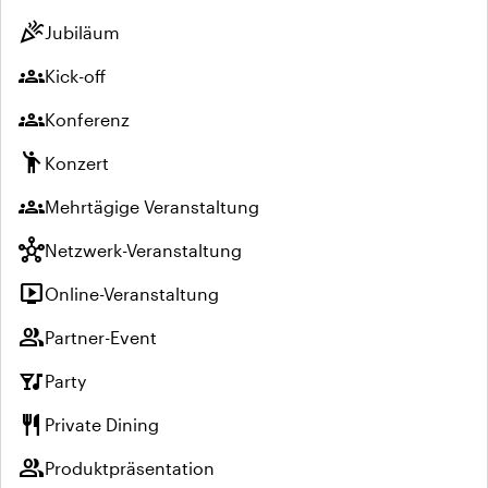
celebration
Jubiläum
groups
Kick-off
groups
Konferenz
emoji_people
Konzert
groups
Mehrtägige Veranstaltung
hub
Netzwerk-Veranstaltung
live_tv
Online-Veranstaltung
group
Partner-Event
nightlife
Party
restaurant
Private Dining
group
Produktpräsentation