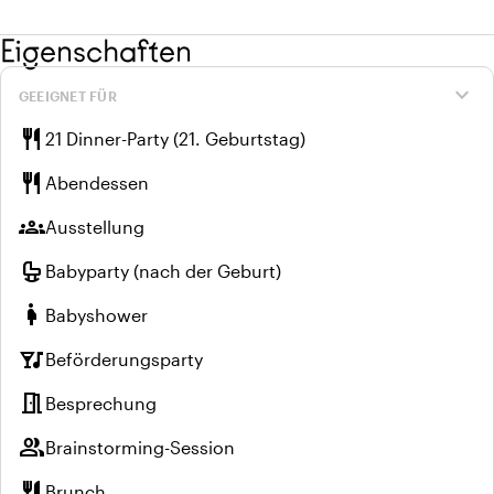
Eigenschaften
expand_more
GEEIGNET FÜR
restaurant
21 Dinner-Party (21. Geburtstag)
restaurant
Abendessen
groups
Ausstellung
crib
Babyparty (nach der Geburt)
pregnant_woman
Babyshower
nightlife
Beförderungsparty
meeting_room
Besprechung
group
Brainstorming-Session
restaurant
Brunch