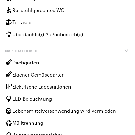
accessible
Rollstuhlgerechtes WC
deck
Terrasse
roofing
Überdachte(r) Außenbereich(e)
expand_more
NACHHALTIGKEIT
emoji_nature
Dachgarten
emoji_nature
Eigener Gemüsegarten
ev_charger
Elektrische Ladestationen
lightbulb
LED-Beleuchtung
compost
Lebensmittelverschwendung wird vermieden
recycling
Mülltrennung
water_drop
Regenwasserspeicher