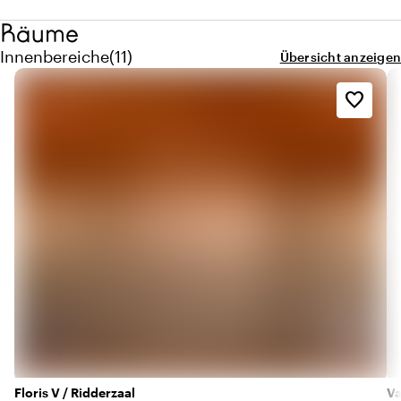
Räume
Menge innenbereiche: 11
Innenbereiche
(
11
)
Übersicht anzeigen
favorite_border
Floris V / Ridderzaal
V