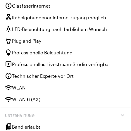
info
Glasfaserinternet
lan
Kabelgebundener Internetzugang möglich
wb_incandescent
LED-Beleuchtung nach farblichem Wunsch
settings_input_hdmi
Plug and Play
lightbulb
Professionelle Beleuchtung
live_tv
Professionelles Livestream-Studio verfügbar
info
Technischer Experte vor Ort
wifi
WLAN
wifi
WLAN 6 (AX)
expand_more
UNTERHALTUNG
speaker_group
Band erlaubt