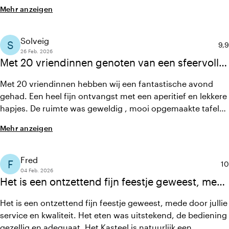
zaal. Lief en leuk personeel, serveren heel onopgemerkt.
Mehr anzeigen
Het eten was van goede kwaliteit. Dankzij jullie hadden wij
een fantastisch feest!
Solveig
S
Dur
9,9
26 Feb. 2026
Met 20 vriendinnen genoten van een sfeervolle
avond met heerlijk eten en supervriendelijke
Met 20 vriendinnen hebben wij een fantastische avond
bediening. Een aanrader!
gehad. Een heel fijn ontvangst met een aperitief en lekkere
hapjes. De ruimte was geweldig , mooi opgemaakte tafels
erg sfeervol. Het eten was heerlijk en met name de
Mehr anzeigen
bediening ,het personeel was erg aardig en attent. Ik zal dit
een ieder aanraden!
Fred
F
Du
10
04 Feb. 2026
Het is een ontzettend fijn feestje geweest, mede
door jullie service en kwaliteit.
Het is een ontzettend fijn feestje geweest, mede door jullie
service en kwaliteit. Het eten was uitstekend, de bediening
gezellig en adequaat. Het Kasteel is natuurlijk een