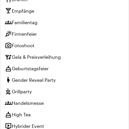
local_bar
Empfänge
groups
Familientag
celebration
Firmenfeier
photo_camera
Fotoshoot
nightlife
Gala & Preisverleihung
cake
Geburtstagsfeier
pregnant_woman
Gender Reveal Party
outdoor_grill
Grillparty
groups
Handelsmesse
cake
High Tea
live_tv
Hybrider Event