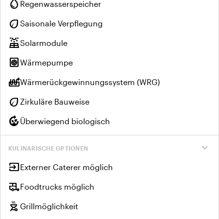
water_drop
Regenwasserspeicher
eco
Saisonale Verpflegung
solar_power
Solarmodule
heat_pump
Wärmepumpe
heat_pump_balance
Wärmerückgewinnungssystem (WRG)
eco
Zirkuläre Bauweise
compost
Überwiegend biologisch
expand_more
KULINARISCHE OPTIONEN
input
Externer Caterer möglich
rv_hookup
Foodtrucks möglich
outdoor_grill
Grillmöglichkeit