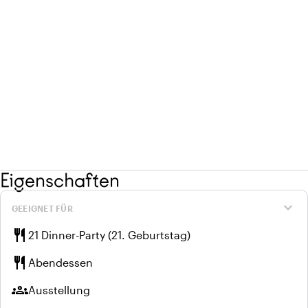
Eigenschaften
expand_more
GEEIGNET FÜR
restaurant
21 Dinner-Party (21. Geburtstag)
restaurant
Abendessen
groups
Ausstellung