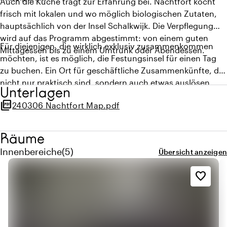
Auch die Küche trägt zur Erfahrung bei. Nachtfort kocht
frisch mit lokalen und wo möglich biologischen Zutaten,
hauptsächlich von der Insel Schalkwijk. Die Verpflegung
wird auf das Programm abgestimmt: von einem guten
Für diejenigen, die wirklich exklusiv zusammenkommen
Mittagessen bis zu einem Umtrunk oder Abendessen.
möchten, ist es möglich, die Festungsinsel für einen Tag
zu buchen. Ein Ort für geschäftliche Zusammenkünfte, die
nicht nur praktisch sind, sondern auch etwas auslösen.
Unterlagen
picture_as_pdf
240306 Nachtfort Map.pdf
Räume
Menge innenbereiche: 5
Innenbereiche
(
5
)
Übersicht anzeigen
favorite_border