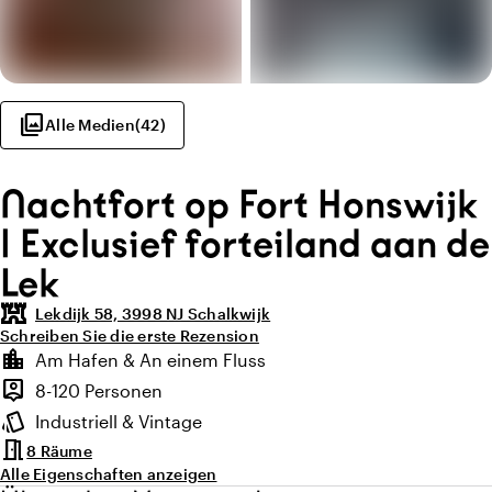
photo_library
Alle Medien
(
42
)
Nachtfort op Fort Honswijk
| Exclusief forteiland aan de
Lek
fort
Lekdijk 58, 3998 NJ Schalkwijk
Schreiben Sie die erste Rezension
Highlights
location_city
Am Hafen & An einem Fluss
Lage und Umgebung
person_pin
8-120 Personen
Kapazität
style
Industriell & Vintage
Ambiente
meeting_room
8 Räume
Alle Eigenschaften anzeigen