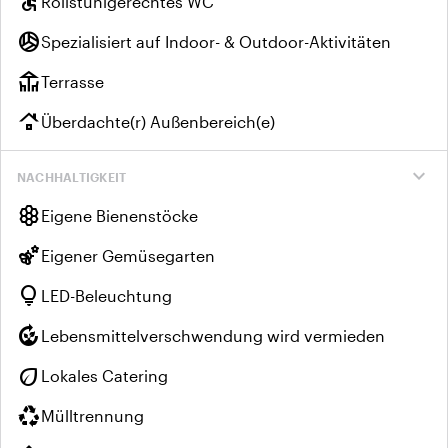
accessible
Rollstuhlgerechtes WC
sports_volleyball
Spezialisiert auf Indoor- & Outdoor-Aktivitäten
deck
Terrasse
roofing
Überdachte(r) Außenbereich(e)
expand_more
NACHHALTIGKEIT
hive
Eigene Bienenstöcke
emoji_nature
Eigener Gemüsegarten
lightbulb
LED-Beleuchtung
compost
Lebensmittelverschwendung wird vermieden
eco
Lokales Catering
recycling
Mülltrennung