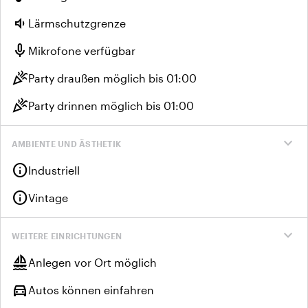
volume_down
Lärmschutzgrenze
mic
Mikrofone verfügbar
celebration
Party draußen möglich bis 01:00
celebration
Party drinnen möglich bis 01:00
expand_more
AMBIENTE UND ÄSTHETIK
info
Industriell
info
Vintage
expand_more
WEITERE EINRICHTUNGEN
sailing
Anlegen vor Ort möglich
directions_car
Autos können einfahren