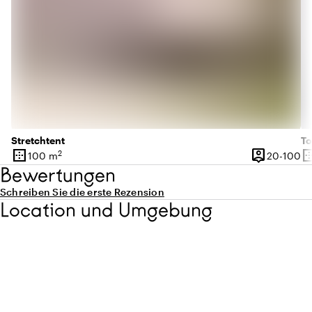
Stretchtent
To
border_outer
person_pin
border_o
2
20
100 m
20-100
Oberfläche
Kapazität
Ob
Bewertungen
Schreiben Sie die erste Rezension
Location und Umgebung