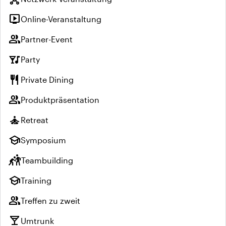
live_tv
Online-Veranstaltung
group
Partner-Event
nightlife
Party
restaurant
Private Dining
group
Produktpräsentation
self_improvement
Retreat
school
Symposium
sports_kabaddi
Teambuilding
school
Training
group
Treffen zu zweit
local_bar
Umtrunk