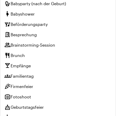
crib
Babyparty (nach der Geburt)
pregnant_woman
Babyshower
nightlife
Beförderungsparty
meeting_room
Besprechung
group
Brainstorming-Session
restaurant
Brunch
local_bar
Empfänge
groups
Familientag
celebration
Firmenfeier
photo_camera
Fotoshoot
cake
Geburtstagsfeier