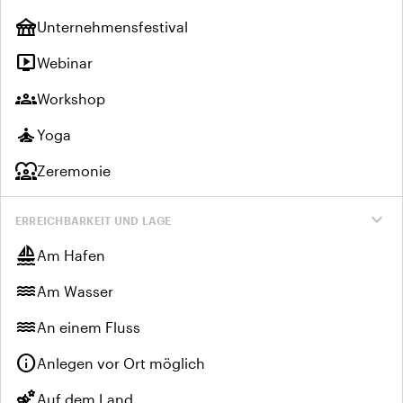
festival
Unternehmensfestival
live_tv
Webinar
groups
Workshop
self_improvement
Yoga
diversity_1
Zeremonie
expand_more
ERREICHBARKEIT UND LAGE
sailing
Am Hafen
water
Am Wasser
water
An einem Fluss
info
Anlegen vor Ort möglich
emoji_nature
Auf dem Land