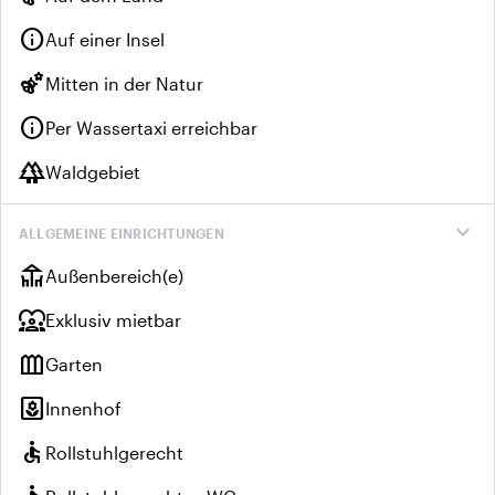
info
Auf einer Insel
emoji_nature
Mitten in der Natur
info
Per Wassertaxi erreichbar
forest
Waldgebiet
expand_more
ALLGEMEINE EINRICHTUNGEN
deck
Außenbereich(e)
diversity_1
Exklusiv mietbar
outdoor_garden
Garten
yard
Innenhof
accessible
Rollstuhlgerecht