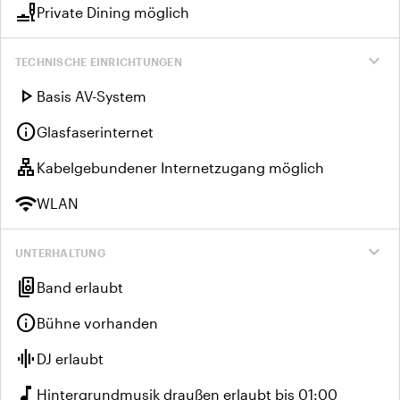
brunch_dining
Private Dining möglich
expand_more
TECHNISCHE EINRICHTUNGEN
play_arrow
Basis AV-System
info
Glasfaserinternet
lan
Kabelgebundener Internetzugang möglich
wifi
WLAN
expand_more
UNTERHALTUNG
speaker_group
Band erlaubt
info
Bühne vorhanden
graphic_eq
DJ erlaubt
music_note
Hintergrundmusik draußen erlaubt bis 01:00