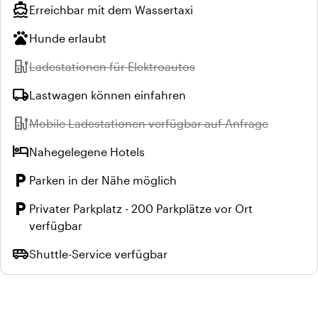
directions_boat
Erreichbar mit dem Wassertaxi
pets
Hunde erlaubt
ev_station
Nicht verfügbar:
Ladestationen für Elektroautos
local_shipping
Lastwagen können einfahren
ev_station
Nicht verfügbar:
Mobile Ladestationen verfügbar auf Anfrage
hotel
Nahegelegene Hotels
local_parking
Parken in der Nähe möglich
local_parking
Privater Parkplatz - 200 Parkplätze vor Ort
verfügbar
airport_shuttle
Shuttle-Service verfügbar