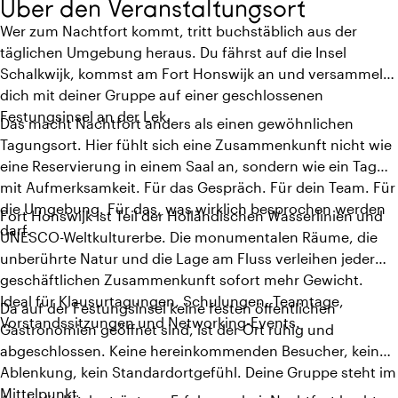
Über den Veranstaltungsort
Wer zum Nachtfort kommt, tritt buchstäblich aus der
täglichen Umgebung heraus. Du fährst auf die Insel
Schalkwijk, kommst am Fort Honswijk an und versammelst
dich mit deiner Gruppe auf einer geschlossenen
Festungsinsel an der Lek.
Das macht Nachtfort anders als einen gewöhnlichen
Tagungsort. Hier fühlt sich eine Zusammenkunft nicht wie
eine Reservierung in einem Saal an, sondern wie ein Tag
mit Aufmerksamkeit. Für das Gespräch. Für dein Team. Für
die Umgebung. Für das, was wirklich besprochen werden
Fort Honswijk ist Teil der Holländischen Wasserlinien und
darf.
UNESCO-Weltkulturerbe. Die monumentalen Räume, die
unberührte Natur und die Lage am Fluss verleihen jeder
geschäftlichen Zusammenkunft sofort mehr Gewicht.
Ideal für Klausurtagungen, Schulungen, Teamtage,
Da auf der Festungsinsel keine festen öffentlichen
Vorstandssitzungen und Networking-Events.
Gastronomien geöffnet sind, ist der Ort ruhig und
abgeschlossen. Keine hereinkommenden Besucher, keine
Ablenkung, kein Standardortgefühl. Deine Gruppe steht im
Mittelpunkt.