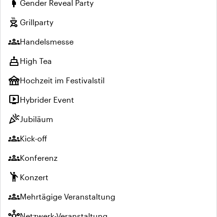
pregnant_woman
Gender Reveal Party
outdoor_grill
Grillparty
groups
Handelsmesse
cake
High Tea
festival
Hochzeit im Festivalstil
live_tv
Hybrider Event
celebration
Jubiläum
groups
Kick-off
groups
Konferenz
emoji_people
Konzert
groups
Mehrtägige Veranstaltung
hub
Netzwerk-Veranstaltung