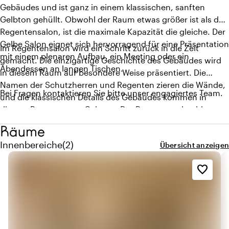
Gebäudes und ist ganz in einem klassischen, sanften
Gelbton gehüllt. Obwohl der Raum etwas größer ist als der
Regentensalon, ist die maximale Kapazität die gleiche. Der
Gelbe Salon eignet sich hervorragend für eine Präsentation
Im Regentensalon wird ein Schritt zurück in die Zeit
mit einem plenaren Aufbau, ein Meeting oder ein
gemacht. Die einzigartige Geschichte des Gebäudes wird
Abendessen an langen Tischen.
in diesem Raum auf besondere Weise präsentiert. Die
Namen der Schutzherren und Regenten zieren die Wände,
Bei Fragen kontaktieren Sie bitte unser engagiertes Team.
und die klassischen Details des Gebäudes kommen in
diesem Raum gut zur Geltung. Der Regentensalon bietet
die perfekte Atmosphäre für ein exklusives Dinner.
Räume
Menge innenbereiche: 2
Innenbereiche
(
2
)
Übersicht anzeigen
favorite_border