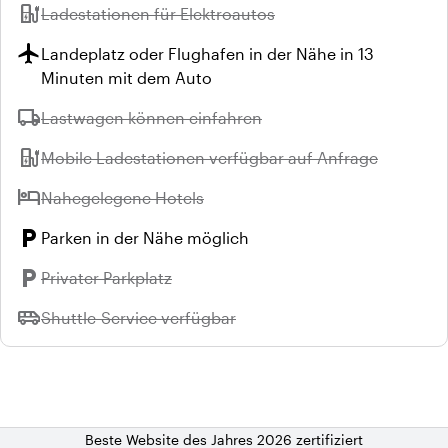
ev_station
Nicht verfügbar:
Ladestationen für Elektroautos
flight
Landeplatz oder Flughafen in der Nähe in 13
Minuten mit dem Auto
local_shipping
Nicht verfügbar:
Lastwagen können einfahren
ev_station
Nicht verfügbar:
Mobile Ladestationen verfügbar auf Anfrage
hotel
Nicht verfügbar:
Nahegelegene Hotels
local_parking
Parken in der Nähe möglich
local_parking
Nicht verfügbar:
Privater Parkplatz
airport_shuttle
Nicht verfügbar:
Shuttle-Service verfügbar
Beste Website des Jahres 2026 zertifiziert