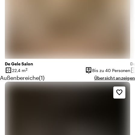
De Gele Salon
De
border_outer
person_pin
border_o
2
22,4 m
Bis zu 40 Personen
Oberfläche
Kapazität
Ob
Menge außenbereiche: 1
Außenbereiche
(
1
)
Übersicht anzeigen
favorite_border