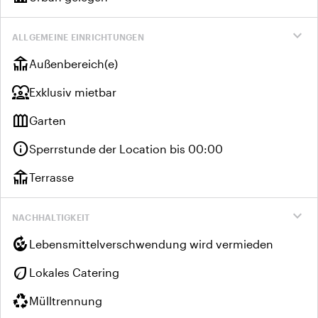
expand_more
ALLGEMEINE EINRICHTUNGEN
deck
Außenbereich(e)
diversity_1
Exklusiv mietbar
outdoor_garden
Garten
info
Sperrstunde der Location bis 00:00
deck
Terrasse
expand_more
NACHHALTIGKEIT
compost
Lebensmittelverschwendung wird vermieden
eco
Lokales Catering
recycling
Mülltrennung