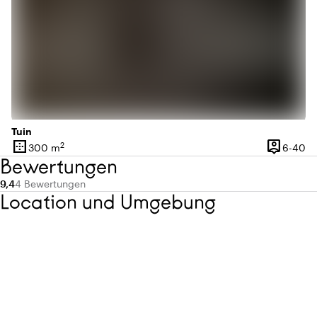
Tuin
border_outer
person_pin
2
6 
300 m
6-40
Oberfläche
Kapazität
Bewertungen
Durchschnittliche Bewertung von 9,4 von 10
Anzahl der Bewertungen: 4
9,4
4 Bewertungen
Location und Umgebung