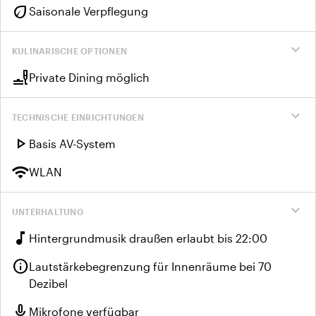
eco
Saisonale Verpflegung
expand_more
KULINARISCHE OPTIONEN
brunch_dining
Private Dining möglich
expand_more
TECHNISCHE EINRICHTUNGEN
play_arrow
Basis AV-System
wifi
WLAN
expand_more
UNTERHALTUNG
music_note
Hintergrundmusik draußen erlaubt bis 22:00
info
Lautstärkebegrenzung für Innenräume bei 70
Dezibel
mic
Mikrofone verfügbar