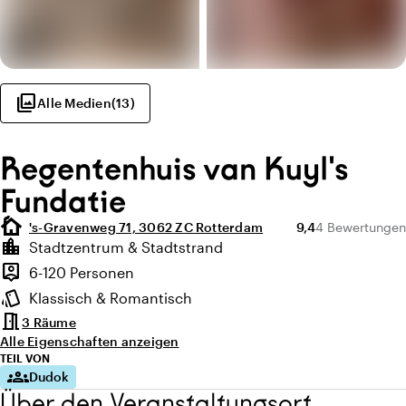
photo_library
Alle Medien
(
13
)
Regentenhuis van Kuyl's
Fundatie
cottage
Durchschnittliche
Anzahl der Bew
's-Gravenweg 71, 3062 ZC Rotterdam
9,4
4 Bewertungen
Highlights
location_city
Stadtzentrum & Stadtstrand
Lage und Umgebung
person_pin
6-120 Personen
Kapazität
style
Klassisch & Romantisch
Ambiente
meeting_room
3 Räume
Alle Eigenschaften anzeigen
TEIL VON
groups
Dudok
Über den Veranstaltungsort