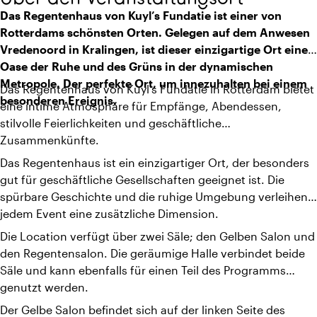
Das Regentenhaus von Kuyl’s Fundatie ist einer von
Rotterdams schönsten Orten. Gelegen auf dem Anwesen
Vredenoord in Kralingen, ist dieser einzigartige Ort eine
Oase der Ruhe und des Grüns in der dynamischen
Metropole. Der perfekte Ort, um innezuhalten bei einem
Das Regentenhaus von Kuyl's Fundatie in Rotterdam bietet
besonderen Ereignis.
eine intime Atmosphäre für Empfänge, Abendessen,
stilvolle Feierlichkeiten und geschäftliche
Zusammenkünfte.
Das Regentenhaus ist ein einzigartiger Ort, der besonders
gut für geschäftliche Gesellschaften geeignet ist. Die
spürbare Geschichte und die ruhige Umgebung verleihen
jedem Event eine zusätzliche Dimension.
Die Location verfügt über zwei Säle; den Gelben Salon und
den Regentensalon. Die geräumige Halle verbindet beide
Säle und kann ebenfalls für einen Teil des Programms
genutzt werden.
Der Gelbe Salon befindet sich auf der linken Seite des