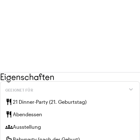
Eigenschaften
expand_more
GEEIGNET FÜR
restaurant
21 Dinner-Party (21. Geburtstag)
restaurant
Abendessen
groups
Ausstellung
crib
Babyparty (nach der Geburt)