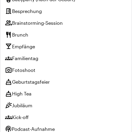
meeting_room
Besprechung
group
Brainstorming-Session
restaurant
Brunch
local_bar
Empfänge
groups
Familientag
photo_camera
Fotoshoot
cake
Geburtstagsfeier
cake
High Tea
celebration
Jubiläum
groups
Kick-off
podcasts
Podcast-Aufnahme