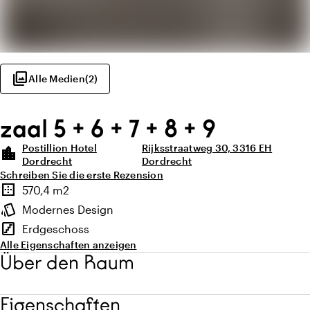
photo_library
Alle Medien
(
2
)
zaal 5 + 6 + 7 + 8 + 9
Postillion Hotel
Rijksstraatweg 30, 3316 EH
location_city
Dordrecht
Dordrecht
Schreiben Sie die erste Rezension
Highlights
border_outer
570,4 m2
Fläche
style
Modernes Design
Ambiente
stairs
Erdgeschoss
Stockwerk
Alle Eigenschaften anzeigen
Über den Raum
Eigenschaften