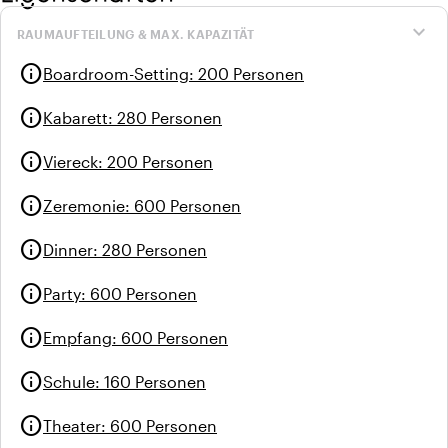
expand_more
RAUMAUFTEILUNG & MAX. KAPAZITÄT
info
Boardroom-Setting
:
200 Personen
info
Kabarett
:
280 Personen
info
Viereck
:
200 Personen
info
Zeremonie
:
600 Personen
info
Dinner
:
280 Personen
info
Party
:
600 Personen
info
Empfang
:
600 Personen
info
Schule
:
160 Personen
info
Theater
:
600 Personen