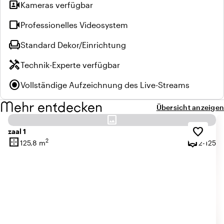
video_camera_front
Kameras verfügbar
videocam
Professionelles Videosystem
chair
Standard Dekor/Einrichtung
handyman
Technik-Experte verfügbar
radio_button_checked
Vollständige Aufzeichnung des Live-Streams
Mehr entdecken
Übersicht anzeigen
image
favorite_border
zaal 1
border_outer
person_pin
2
2 
125,8 m
2-125
Oberfläche
Kapazität