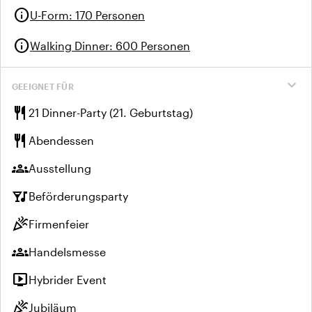
info
U-Form
:
170 Personen
info
Walking Dinner
:
600 Personen
expand_more
GEEIGNET FÜR
restaurant
21 Dinner-Party (21. Geburtstag)
restaurant
Abendessen
groups
Ausstellung
nightlife
Beförderungsparty
celebration
Firmenfeier
groups
Handelsmesse
live_tv
Hybrider Event
celebration
Jubiläum