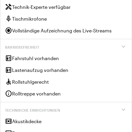
handyman
Technik-Experte verfügbar
mic
Tischmikrofone
radio_button_checked
Vollständige Aufzeichnung des Live-Streams
expand_more
BARRIEREFREIHEIT
elevator
Fahrstuhl vorhanden
elevator
Lastenaufzug vorhanden
accessible
Rollstuhlgerecht
info
Rolltreppe vorhanden
expand_more
TECHNISCHE EINRICHTUNGEN
surround_sound
Akustikdecke