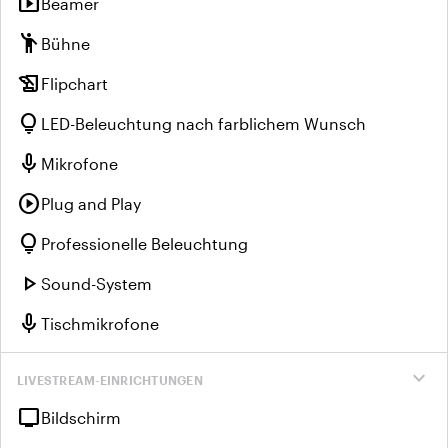
smart_display
Beamer
emoji_people
Bühne
history_edu
Flipchart
lightbulb
LED-Beleuchtung nach farblichem Wunsch
mic
Mikrofone
play_circle
Plug and Play
lightbulb
Professionelle Beleuchtung
play_arrow
Sound-System
mic
Tischmikrofone
expand_more
LIVESTREAM-EINRICHTUNGEN
tv
Bildschirm