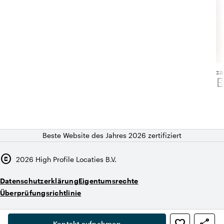
za
border_o
Ob
Beste Website des Jahres 2026 zertifiziert
copyright
2026
High Profile Locaties B.V.
Datenschutzerklärung
Eigentumsrechte
Überprüfungsrichtlinie
,
Kontakt aufnehmen