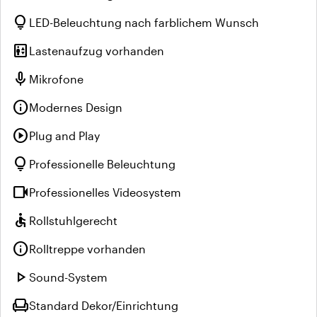
lightbulb
LED-Beleuchtung nach farblichem Wunsch
elevator
Lastenaufzug vorhanden
mic
Mikrofone
info
Modernes Design
play_circle
Plug and Play
lightbulb
Professionelle Beleuchtung
videocam
Professionelles Videosystem
accessible
Rollstuhlgerecht
info
Rolltreppe vorhanden
play_arrow
Sound-System
chair
Standard Dekor/Einrichtung