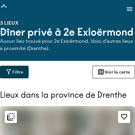
age chargée
menu
3 LIEUX
Dîner privé à 2e Exloërmond
Aucun lieu trouvé pour 2e Exloërmond. Voici d'autres lieux
à proximité (Drenthe).
filter_alt
map
Filtre
Voir la carte
Lieux dans la province de Drenthe
flip_to_back
flip_to_back
Ambiance
favorite_border
style
Hôtel chic
info
Romantique