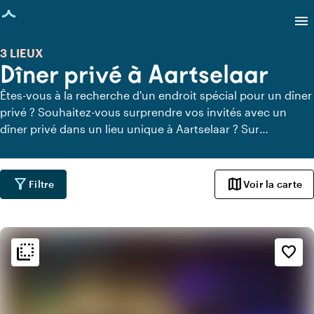
age chargée
menu
3 LIEUX
Dîner privé à Aartselaar
Êtes-vous à la recherche d'un endroit spécial pour un dîner
privé ? Souhaitez-vous surprendre vos invités avec un
dîner privé dans un lieu unique à Aartselaar ? Sur
Locaties.nl, vous pouvez trouver rapidement et facilement
tous les lieux à Aartselaar où vous pouvez dîner en toute
tranquillité. Découvrez tous les lieux de restauration privée
filter_alt
map
Filtre
Voir la carte
pour un délicieux dîner privé.
flip_to_back
flip_to_back
Ambiance
favorite_border
info
Design contemporain
info
Tendance