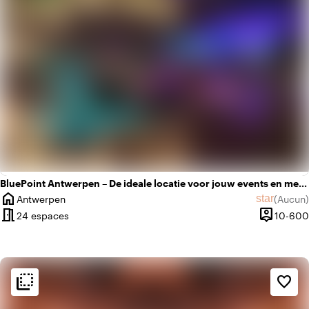
BluePoint Antwerpen – De ideale locatie voor jouw events en meetings
home
star
Antwerpen
(
Aucun
)
Ville
Aucun avi
meeting_room
person_pin
24 espaces
10-600
Capacité
flip_to_back
flip_to_back
Ambiance
favorite_border
info
Oriental