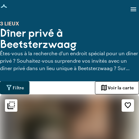
age chargée
menu
3 LIEUX
Dîner privé à
Beetsterzwaag
Êtes-vous à la recherche d'un endroit spécial pour un dîner
privé ? Souhaitez-vous surprendre vos invités avec un
dîner privé dans un lieu unique à Beetsterzwaag ? Sur
Locaties.nl, vous pouvez trouver rapidement et facilement
tous les lieux à Beetsterzwaag où vous pouvez dîner en
filter_alt
map
Filtre
Voir la carte
toute tranquillité. Découvrez tous les lieux de restauration
privée pour un délicieux dîner privé.
flip_to_back
flip_to_back
Ambiance
favorite_border
beach_access
Bohème / Ibiza
style
Hôtel chic