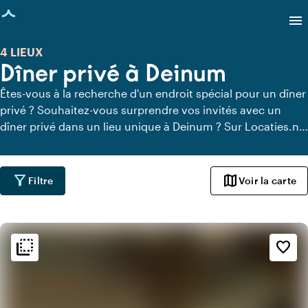
age chargée
menu
4 LIEUX
Dîner privé à Deinum
Êtes-vous à la recherche d'un endroit spécial pour un dîner
privé ? Souhaitez-vous surprendre vos invités avec un
dîner privé dans un lieu unique à Deinum ? Sur Locaties.nl,
vous pouvez trouver rapidement et facilement tous les
lieux à Deinum où vous pouvez dîner en toute tranquillité.
Découvrez tous les lieux de restauration privée pour un
filter_alt
map
Filtre
Voir la carte
délicieux dîner privé.
flip_to_back
flip_to_back
Ambiance
favorite_border
info
Rustique
info
Scandinave