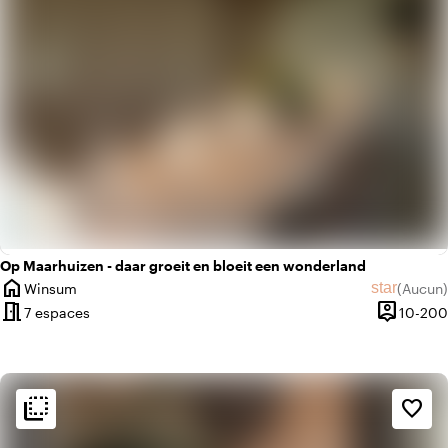
Op Maarhuizen - daar groeit en bloeit een wonderland
home
star
Winsum
(
Aucun
)
Ville
Aucun avi
meeting_room
person_pin
7 espaces
10-200
Capacité
flip_to_back
flip_to_back
Ambiance
favorite_border
beach_access
Bohème / Ibiza