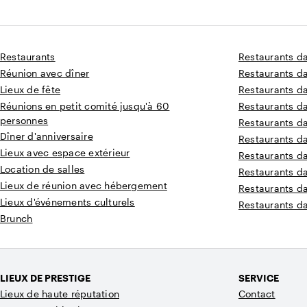
Restaurants
Restaurants d
Réunion avec dîner
Restaurants d
Lieux de fête
Restaurants da
Réunions en petit comité jusqu'à 60
Restaurants d
personnes
Restaurants d
Dîner d'anniversaire
Restaurants d
Lieux avec espace extérieur
Restaurants d
Location de salles
Restaurants d
Lieux de réunion avec hébergement
Restaurants d
Lieux d'événements culturels
Restaurants d
Brunch
LIEUX DE PRESTIGE
SERVICE
Lieux de haute réputation
Contact