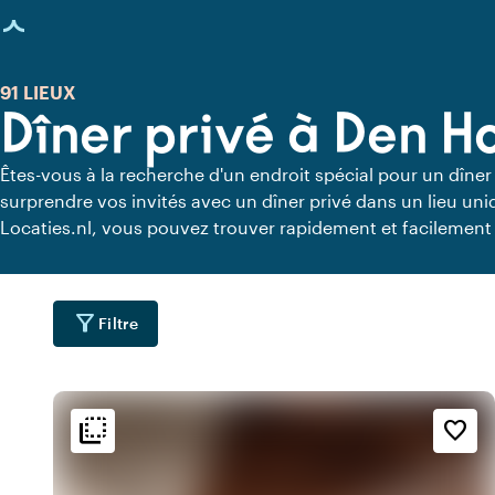
age chargée
91 LIEUX
Dîner privé à Den H
Êtes-vous à la recherche d'un endroit spécial pour un dîner
surprendre vos invités avec un dîner privé dans un lieu un
Locaties.nl, vous pouvez trouver rapidement et facilement 
vous pouvez dîner en toute tranquillité. Découvrez tous les 
pour un délicieux dîner privé.
filter_alt
Filtre
flip_to_back
flip_to_back
ment
Accessibilité et emplacemen
Ambiance
favorite_border
water
info
inf
l
Près de l'autoroute
Classique
water
info
inf
u
Design contemporain
Zone d'activités