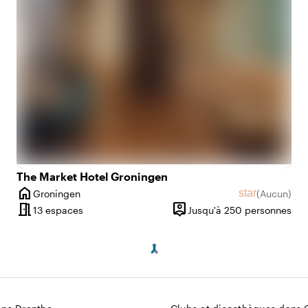
The Market Hotel Groningen
home
star
Groningen
(
Aucun
)
s
Ville
Aucun avis
meeting_room
person_pin
De 5 à 200 personnes
13 espaces
Jusqu'à 250 personnes
é
Capacité