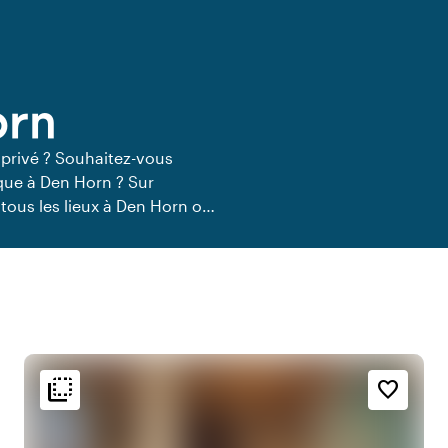
orn
 privé ? Souhaitez-vous
ique à Den Horn ? Sur
tous les lieux à Den Horn où
lieux de restauration privée
flip_to_back
flip_to_back
t
Ambiance
favorite_border
y
style
Hôtel chic
y
info
Tendance