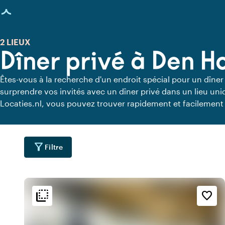
age chargée
2 LIEUX
Dîner privé à Den H
Êtes-vous à la recherche d'un endroit spécial pour un dîner
surprendre vos invités avec un dîner privé dans un lieu un
Locaties.nl, vous pouvez trouver rapidement et facilement 
vous pouvez dîner en toute tranquillité. Découvrez tous les 
pour un délicieux dîner privé.
filter_alt
Filtre
flip_to_back
flip_to_back
ment
Accessibilité et emplacemen
Ambiance
favorite_border
forest
info
location_cit
e
Botanique
Centre-ville
location_cit
Milieu urbain