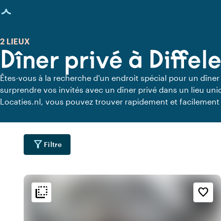
age chargée
2 LIEUX
Dîner privé à Diffel
Êtes-vous à la recherche d'un endroit spécial pour un dîner
surprendre vos invités avec un dîner privé dans un lieu uniq
Locaties.nl, vous pouvez trouver rapidement et facilement t
vous pouvez dîner en toute tranquillité. Découvrez tous les 
pour un délicieux dîner privé.
filter_alt
Filtre
flip_to_back
flip_to_back
ment
Accessibilité et emplacemen
Ambiance
favorite_border
water
style
fores
e
Hôtel chic
Zone boisée
water
info
emoji_natur
u
Chaleureux
À la campagne