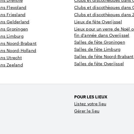
ans Drenthe
Clubs et discothèques dans 
ans Flevoland
Clubs et discothèques dans O
ns Friesland
Clubs et discothèques dans 
ans Gelderland
Lieux de fête Overijssel
ans Groningen
Lieux pour un verre de Noël o
fin d'année dans Overijssel
ans Limburg
Salles de fête Groningen
ans Noord-Brabant
Salles de fête Limburg
ans Noord-Holland
Salles de fête Noord-Brabant
ans Utrecht
Salles de fête Overijssel
ans Zeeland
POUR LES LIEUX
Listez votre lieu
Gérer le lieu