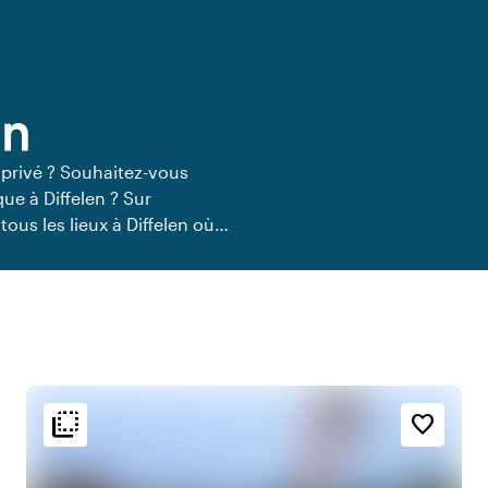
en
 privé ? Souhaitez-vous
ue à Diffelen ? Sur
ous les lieux à Diffelen où
lieux de restauration privée
flip_to_back
flip_to_back
t
Ambiance
favorite_border
t
info
Coloré
e
history
Vintage