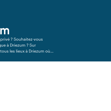
um
 privé ? Souhaitez-vous
ique à Driezum ? Sur
tous les lieux à Driezum où
lieux de restauration privée