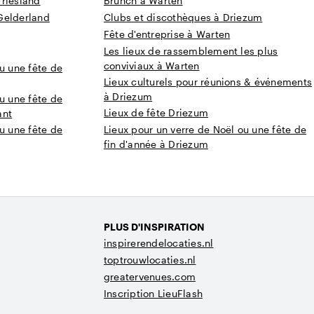
Friesland
Brunch à Warten
Gelderland
Clubs et discothèques à Driezum
Fête d'entreprise à Warten
Les lieux de rassemblement les plus
conviviaux à Warten
u une fête de
Lieux culturels pour réunions & événements
à Driezum
u une fête de
Lieux de fête Driezum
ant
u une fête de
Lieux pour un verre de Noël ou une fête de
fin d'année à Driezum
PLUS D'INSPIRATION
inspirerendelocaties.nl
toptrouwlocaties.nl
greatervenues.com
Inscription LieuFlash