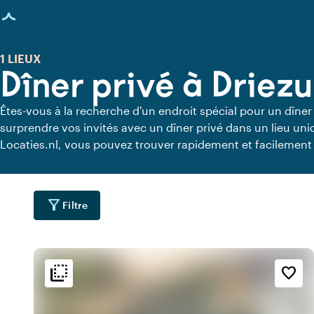
age chargée
1 LIEUX
Dîner privé à Driez
Êtes-vous à la recherche d'un endroit spécial pour un dîner
surprendre vos invités avec un dîner privé dans un lieu un
Locaties.nl, vous pouvez trouver rapidement et facilement 
vous pouvez dîner en toute tranquillité. Découvrez tous les 
pour un délicieux dîner privé.
filter_alt
Filtre
flip_to_back
flip_to_back
ment
Ambiance
favorite_border
water
info
u
Chaleureux
emoji_nature
info
e
Scandinave