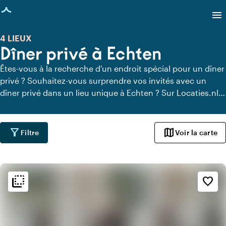
age chargée
menu
4 LIEUX
Dîner privé à Echten
Êtes-vous à la recherche d'un endroit spécial pour un dîner
privé ? Souhaitez-vous surprendre vos invités avec un
dîner privé dans un lieu unique à Echten ? Sur Locaties.nl,
vous pouvez trouver rapidement et facilement tous les
lieux à Echten où vous pouvez dîner en toute tranquillité.
Découvrez tous les lieux de restauration privée pour un
filter_alt
map
Filtre
Voir la carte
délicieux dîner privé.
flip_to_back
flip_to_back
Ambiance
favorite_border
style
Hôtel chic
info
Romantique