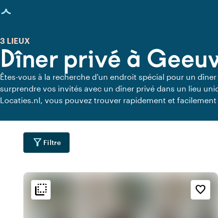
age chargée
3 LIEUX
Dîner privé à Gee
Êtes-vous à la recherche d'un endroit spécial pour un dîner
surprendre vos invités avec un dîner privé dans un lieu u
Locaties.nl, vous pouvez trouver rapidement et facilement
où vous pouvez dîner en toute tranquillité. Découvrez tous 
privée pour un délicieux dîner privé.
filter_alt
Filtre
flip_to_back
flip_to_back
ment
Accessibilité et emplacemen
Ambiance
favorite_border
water
style
inf
l
Hôtel chic
Dans les bois
forest
info
par
e
Romantique
Dans un parc