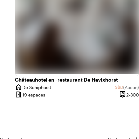
info
emoji_natur
s
Au cœur de la nature
emoji_nature
e
Châteauhotel en -restaurant De Havixhorst
home
star
De Schiphorst
(
Aucun
)
Ville
Aucun avi
meeting_room
person_pin
19 espaces
2-300
Capacit