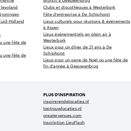
Drenthe
Brunch à Geeuwenbrug
Flevoland
Clubs et discothèques à Westerbork
Groningen
Fête d'entreprise à De Schiphorst
Zuid-Holland
Lieux culturels pour réunions & événements
à Assen
Lieux événementiels en plein air à
e
Westerbork
u une fête de
Lieux pour un dîner de 21 ans à De
Schiphorst
u une fête de
Lieux pour un verre de Noël ou une fête de
fin d'année à Geeuwenbrug
PLUS D'INSPIRATION
inspirerendelocaties.nl
toptrouwlocaties.nl
greatervenues.com
Inscription LieuFlash