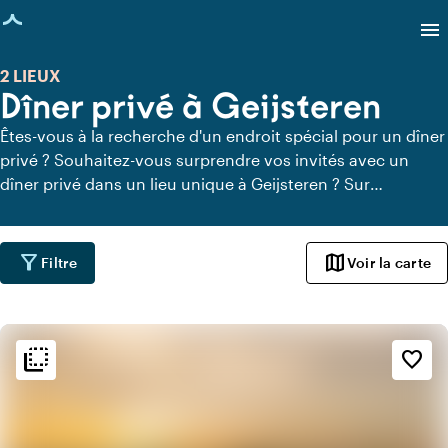
age chargée
menu
2 LIEUX
Dîner privé à Geijsteren
Êtes-vous à la recherche d'un endroit spécial pour un dîner
privé ? Souhaitez-vous surprendre vos invités avec un
dîner privé dans un lieu unique à Geijsteren ? Sur
Locaties.nl, vous pouvez trouver rapidement et facilement
tous les lieux à Geijsteren où vous pouvez dîner en toute
tranquillité. Découvrez tous les lieux de restauration privée
filter_alt
map
Filtre
Voir la carte
pour un délicieux dîner privé.
flip_to_back
flip_to_back
Ambiance
favorite_border
info
Industriel
info
Jungle urbaine