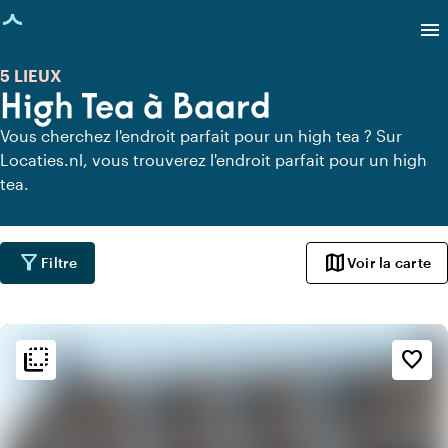
age chargée
menu
5 LIEUX
High Tea à Baard
Vous cherchez l'endroit parfait pour un high tea ? Sur
Locaties.nl, vous trouverez l'endroit parfait pour un high
tea.
filter_alt
map
Filtre
Voir la carte
flip_to_back
flip_to_back
Ambiance
favorite_border
beach_access
Bohème / Ibiza
style
Hôtel chic