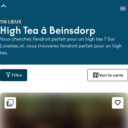
age chargée
menu
118 LIEUX
High Tea à Beinsdorp
Vous cherchez l'endroit parfait pour un high tea ? Sur
Locaties.nl, vous trouverez l'endroit parfait pour un high
tea.
filter_alt
map
Filtre
Voir la carte
flip_to_back
flip_to_back
Ambiance
favorite_border
info
Chaleureux
info
Tendance