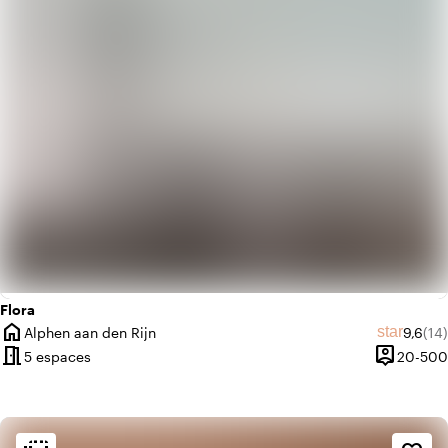
info
Tendance
Flora
home
Note m
Nom
star
Alphen aan den Rijn
9,6
(14)
Ville
meeting_room
person_pin
5 espaces
20-500
Capacité
Ambiance