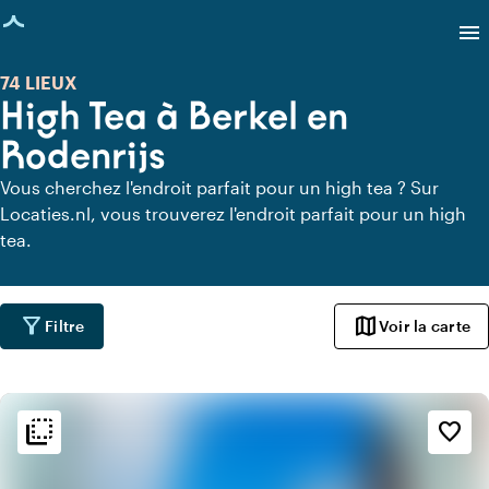
age chargée
menu
74 LIEUX
High Tea à Berkel en
Rodenrijs
Vous cherchez l'endroit parfait pour un high tea ? Sur
Locaties.nl, vous trouverez l'endroit parfait pour un high
tea.
filter_alt
map
Filtre
Voir la carte
flip_to_back
flip_to_back
Ambiance
favorite_border
info
Chaleureux
sailing
Maritime