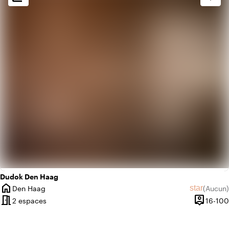
info
Chaleureux
info
Classique
Dudok Den Haag
home
star
Den Haag
(
Aucun
)
Ville
Aucun avi
meeting_room
person_pin
2 espaces
16-100
Capacité