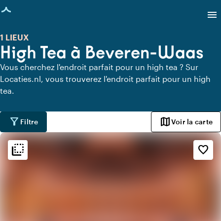
age chargée
menu
1 LIEUX
High Tea à Beveren-Waas
Vous cherchez l'endroit parfait pour un high tea ? Sur
Locaties.nl, vous trouverez l'endroit parfait pour un high
tea.
filter_alt
map
Filtre
Voir la carte
flip_to_back
flip_to_back
Ambiance
favorite_border
info
Oriental
info
Romantique