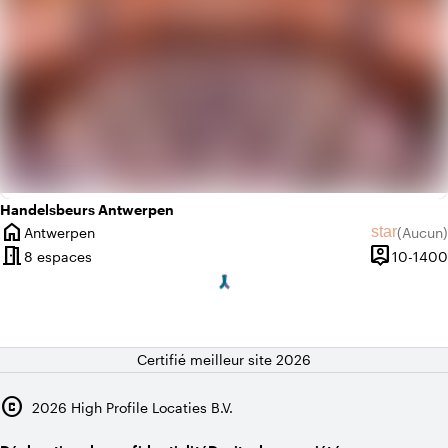
Handelsbeurs Antwerpen
home
star
Antwerpen
(
Aucun
)
Ville
Aucun avi
meeting_room
person_pin
8 espaces
10-1400
Capacité
Certifié meilleur site 2026
copyright
2026
High Profile Locaties B.V.