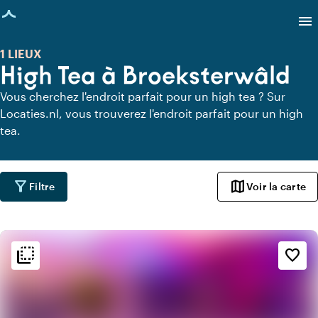
age chargée
menu
1 LIEUX
High Tea à Broeksterwâld
Vous cherchez l'endroit parfait pour un high tea ? Sur
Locaties.nl, vous trouverez l'endroit parfait pour un high
tea.
filter_alt
map
Filtre
Voir la carte
flip_to_back
flip_to_back
Ambiance
favorite_border
style
Hôtel chic
info
Design contemporain