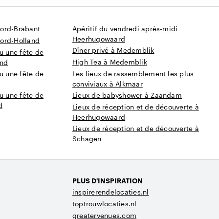
oord-Brabant
Apéritif du vendredi après-midi
Heerhugowaard
ord-Holland
Dîner privé à Medemblik
u une fête de
High Tea à Medemblik
and
u une fête de
Les lieux de rassemblement les plus
conviviaux à Alkmaar
u une fête de
Lieux de babyshower à Zaandam
d
Lieux de réception et de découverte à
Heerhugowaard
Lieux de réception et de découverte à
Schagen
PLUS D'INSPIRATION
inspirerendelocaties.nl
toptrouwlocaties.nl
greatervenues.com