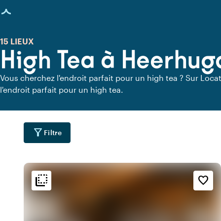
age chargée
15 LIEUX
High Tea à Heerhu
Vous cherchez l'endroit parfait pour un high tea ? Sur Locat
l'endroit parfait pour un high tea.
filter_alt
Filtre
flip_to_back
flip_to_back
ment
Accessibilité et emplacemen
Ambiance
favorite_border
water
info
sailin
u
Rustique
Sur le port
forest
info
wate
e
Au bord de l'eau
Romantique
info
inf
s
Amarrage possible