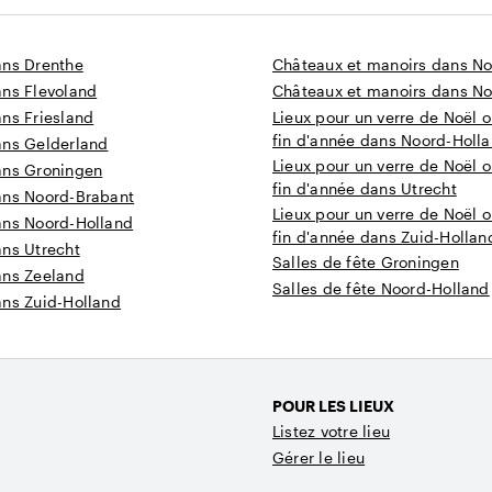
ans Drenthe
Châteaux et manoirs dans N
ans Flevoland
Châteaux et manoirs dans No
ns Friesland
Lieux pour un verre de Noël o
fin d'année dans Noord-Holl
ans Gelderland
Lieux pour un verre de Noël o
ans Groningen
fin d'année dans Utrecht
ans Noord-Brabant
Lieux pour un verre de Noël o
ans Noord-Holland
fin d'année dans Zuid-Hollan
ans Utrecht
Salles de fête Groningen
ans Zeeland
Salles de fête Noord-Holland
ans Zuid-Holland
POUR LES LIEUX
Listez votre lieu
Gérer le lieu