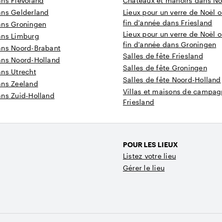
ans Flevoland
Châteaux et manoirs dans No
ans Gelderland
Lieux pour un verre de Noël o
fin d'année dans Friesland
ans Groningen
Lieux pour un verre de Noël o
ans Limburg
fin d'année dans Groningen
ans Noord-Brabant
Salles de fête Friesland
ans Noord-Holland
Salles de fête Groningen
ans Utrecht
Salles de fête Noord-Holland
ans Zeeland
Villas et maisons de campa
ans Zuid-Holland
Friesland
POUR LES LIEUX
Listez votre lieu
Gérer le lieu