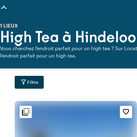
age chargée
1 LIEUX
High Tea à Hindelo
Vous cherchez l'endroit parfait pour un high tea ? Sur Locat
l'endroit parfait pour un high tea.
filter_alt
Filtre
flip_to_back
flip_to_back
ment
Ambiance
favorite_border
sailing
info
t
Rustique
water
info
c
Romantique
water
u