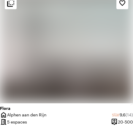
flip_to_back
flip_to_back
Ambiance
favorite_border
info
Classique
info
Tendance
Flora
home
Note m
Nom
star
Alphen aan den Rijn
9,6
(14)
Ville
meeting_room
person_pin
5 espaces
20-500
Capacité