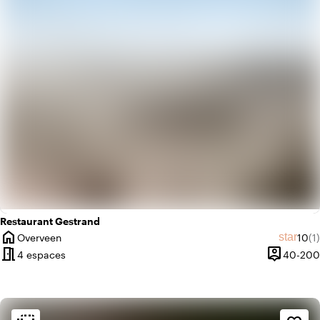
info
Romantique
Restaurant Gestrand
home
Note
No
star
Overveen
10
(1)
Ville
meeting_room
person_pin
4 espaces
40-200
Capacité
Ambiance