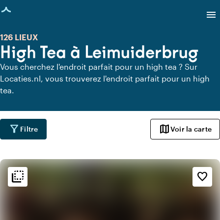
age chargée
menu
126 LIEUX
High Tea à Leimuiderbrug
Vous cherchez l'endroit parfait pour un high tea ? Sur
Locaties.nl, vous trouverez l'endroit parfait pour un high
tea.
filter_alt
map
Filtre
Voir la carte
flip_to_back
flip_to_back
Ambiance
favorite_border
info
Chaleureux
info
Tendance