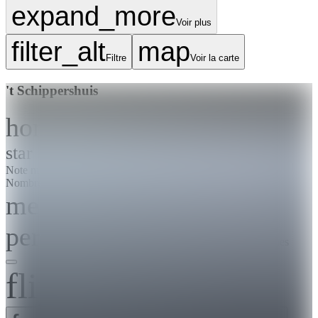
expand_more
Voir plus
filter_alt
map
Filtre
Voir la carte
't Schippershuis
home
Ville
Terherne
star
Note moyenne de 9,6 sur 10
9,6
Nombre d'avis : 43
(43)
meeting_room
10 espaces
person_pin
Capacité
1-250
De 1 à 250 personnes
flip_to_back