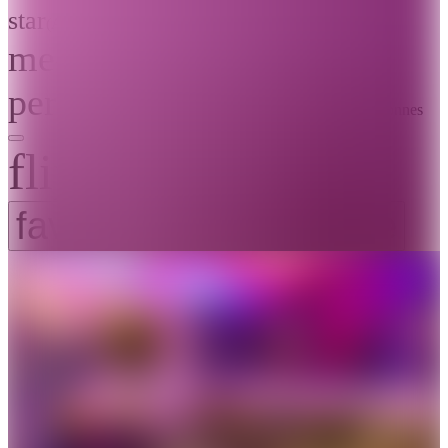
star
(
Aucun
)
Aucun avis
meeting_room
17 espaces
person_pin
Capacité
1-1500
De 1 à 1500 personnes
flip_to_back
favorite_border
favorite