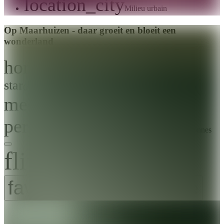
location_city
Milieu urbain
Op Maarhuizen - daar groeit en bloeit een
wonderland
home
Ville
Winsum
star
(
Aucun
)
Aucun avis
meeting_room
7 espaces
person_pin
Capacité
10-200
De 10 à 200 personnes
flip_to_back
favorite_border
favorite