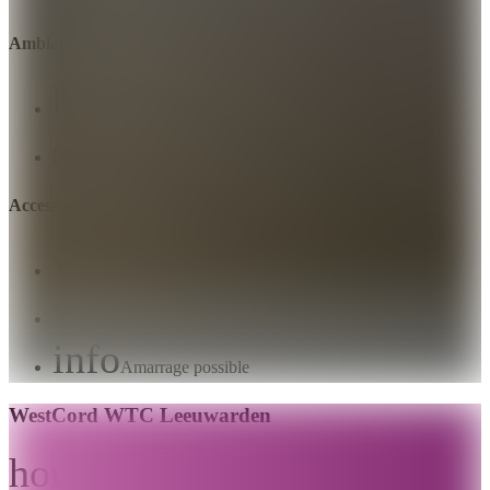
Ambiance
beach_access
Bohème / Ibiza
style
Hôtel chic
Accessibilité et emplacement
water
Sur le canal
water
Au bord de l'eau
info
Amarrage possible
WestCord WTC Leeuwarden
home
Ville
Leeuwarden