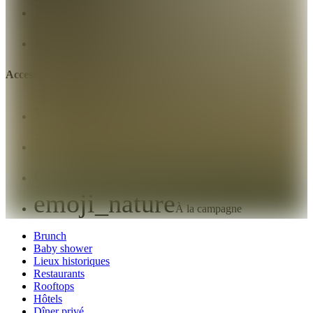
info
Rustique
info
Scandinave
Accessibilité et emplacement
water
Au bord de l'eau
info
Amarrage possible
emoji_nature
Au cœur de la nature
emoji_nature
À la campagne
Brunch
Baby shower
Lieux historiques
Restaurants
Rooftops
Hôtels
Dîner privé