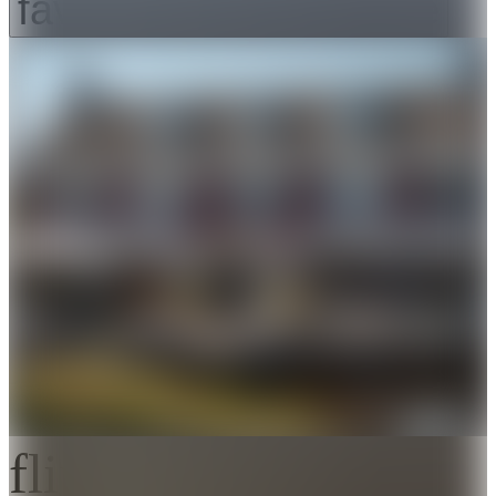
favorite_border
favorite
flip_to_back