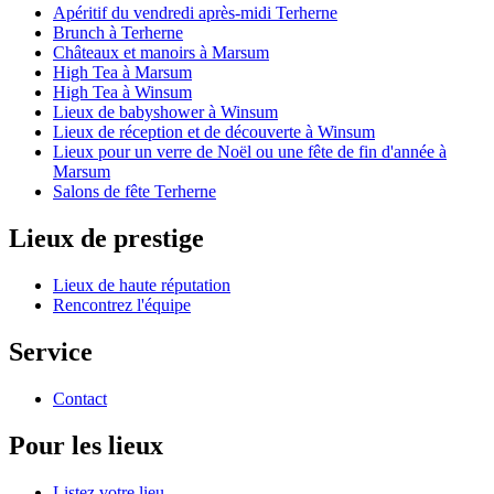
Apéritif du vendredi après-midi Terherne
Brunch à Terherne
Châteaux et manoirs à Marsum
High Tea à Marsum
High Tea à Winsum
Lieux de babyshower à Winsum
Lieux de réception et de découverte à Winsum
Lieux pour un verre de Noël ou une fête de fin d'année à
Marsum
Salons de fête Terherne
Lieux de prestige
Lieux de haute réputation
Rencontrez l'équipe
Service
Contact
Pour les lieux
Listez votre lieu