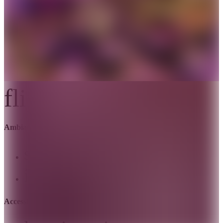
flip_to_back
Ambiance
style
Hôtel chic
info
Design contemporain
Accessibilité et emplacement