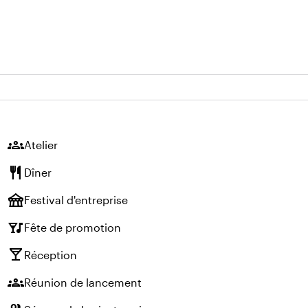
groups
Atelier
restaurant
Dîner
festival
Festival d'entreprise
nightlife
Fête de promotion
local_bar
Réception
groups
Réunion de lancement