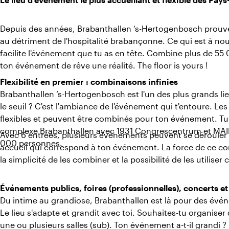
Depuis des années, Brabanthallen ‘s-Hertogenbosch prouve qu
au détriment de l'hospitalité brabançonne. Ce qui est à nous
facilite l'événement que tu as en tête. Combine plus de 55 0
ton événement de rêve une réalité. The floor is yours !
Flexibilité en premier : combinaisons infinies
Brabanthallen ‘s-Hertogenbosch est l'un des plus grands lie
le seuil ? C'est l'ambiance de l'événement qui t'entoure. Les 
flexibles et peuvent être combinés pour ton événement. Tu
complexe Brabanthallen avec 1931 Congrescentrum et MA
Avec 6 entrées, plusieurs événements peuvent se dérouler 
000 personnes.
accueil qui correspond à ton événement. La force de ce co
la simplicité de les combiner et la possibilité de les utilise
Événements publics, foires (professionnelles), concerts et
Du intime au grandiose, Brabanthallen est là pour des évén
Le lieu s'adapte et grandit avec toi. Souhaites-tu organiser d
une ou plusieurs salles (sub). Ton événement a-t-il grandi 