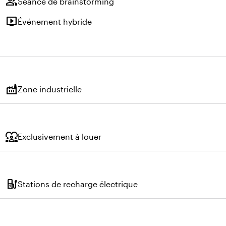
group
Séance de brainstorming
live_tv
Événement hybride
factory
Zone industrielle
diversity_1
Exclusivement à louer
ev_charger
Stations de recharge électrique