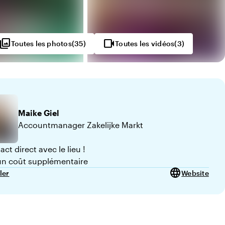
hoto_library
videocam
Toutes les photos
(
35
)
Toutes les vidéos
(
3
)
Maike
Giel
Accountmanager Zakelijke Markt
ct direct avec le lieu !
n coût supplémentaire
language
ler
Website