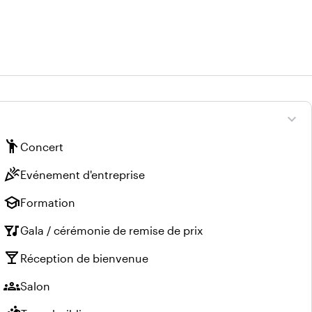
expand_more
emoji_people
Concert
celebration
Evénement d'entreprise
school
Formation
nightlife
Gala / cérémonie de remise de prix
local_bar
Réception de bienvenue
groups
Salon