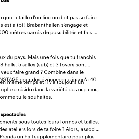
e la taille d'un lieu ne doit pas se faire
 est à toi ! Brabanthallen s'engage et
00 mètres carrés de possibilités et fais de
ux du pays. Mais une fois que tu franchis
8 halls, 5 salles (sub) et 3 foyers sont
 veux faire grand ? Combine dans le
INSTAGE pour des événements jusqu'à 40
en même temps et il y a toujours un
mplexe réside dans la variété des espaces,
r comme tu le souhaites.
 spectacles
ements sous toutes leurs formes et tailles.
es ateliers lors de ta foire ? Alors, associe
? Prends un hall supplémentaire pour plus