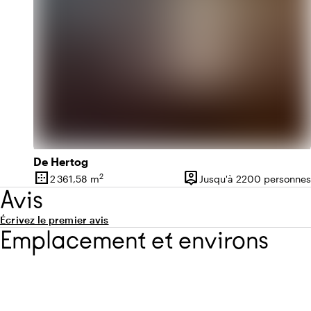
De Hertog
border_outer
person_pin
2
2 361,58 m
Jusqu'à 2200 personnes
Superficie
Capacité
Avis
Écrivez le premier avis
Emplacement et environs