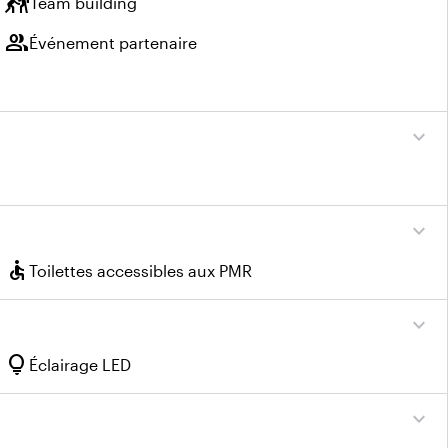
sports_kabaddi
Team building
group
Événement partenaire
expand_more
expand_more
accessible
Toilettes accessibles aux PMR
expand_more
lightbulb
Éclairage LED
expand_more