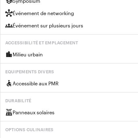
school
Symposium
hub
Événement de networking
groups
Événement sur plusieurs jours
ACCESSIBILITÉ ET EMPLACEMENT
location_city
Milieu urbain
EQUIPEMENTS DIVERS
accessible
Accessible aux PMR
DURABILITÉ
solar_power
Panneaux solaires
OPTIONS CULINAIRES