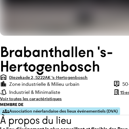
Brabanthallen 's-
Hertogenbosch
warehouse
Diezekade 2, 5222AK 's-Hertogenbosch
Points forts
location_city
person_pin
Zone industrielle & Milieu urbain
50
Environnement
Capaci
meeting_room
style
Industriel & Minimaliste
15 e
Ambiance
Voir toutes les caractéristiques
MEMBRE DE
groups
Association néerlandaise des lieux événementiels (DVA)
À propos du lieu
Le lieu d'événement le plus accueillant et flexible des Pay