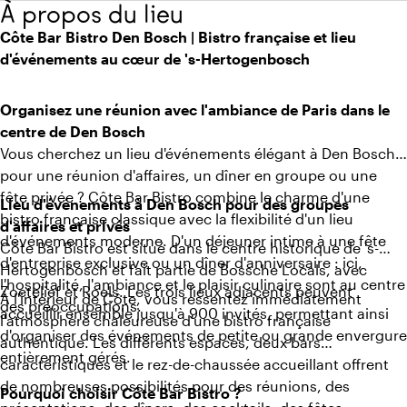
À propos du lieu
Côte Bar Bistro Den Bosch | Bistro française et lieu
d'événements au cœur de 's-Hertogenbosch
Organisez une réunion avec l'ambiance de Paris dans le
centre de Den Bosch
Vous cherchez un lieu d'événements élégant à Den Bosch
pour une réunion d'affaires, un dîner en groupe ou une
fête privée ? Côte Bar Bistro combine le charme d'une
Lieu d'événements à Den Bosch pour des groupes
bistro française classique avec la flexibilité d'un lieu
d'affaires et privés
d'événements moderne. D'un déjeuner intime à une fête
Côte Bar Bistro est situé dans le centre historique de 's-
d'entreprise exclusive ou un dîner d'anniversaire : ici,
Hertogenbosch et fait partie de Bossche Locals, avec
l'hospitalité, l'ambiance et le plaisir culinaire sont au centre
Zoetelief et Roels. Les trois lieux adjacents peuvent
À l'intérieur de Côte, vous ressentez immédiatement
des préoccupations.
accueillir ensemble jusqu'à 900 invités, permettant ainsi
l'atmosphère chaleureuse d'une bistro française
d'organiser des événements de petite ou grande envergure
authentique. Les différents espaces, deux bars
entièrement gérés.
caractéristiques et le rez-de-chaussée accueillant offrent
de nombreuses possibilités pour des réunions, des
Pourquoi choisir Côte Bar Bistro ?