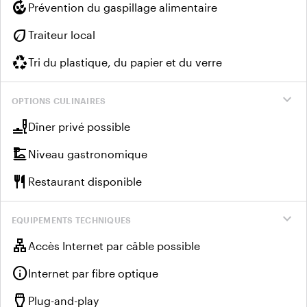
compost
Prévention du gaspillage alimentaire
eco
Traiteur local
recycling
Tri du plastique, du papier et du verre
expand_more
OPTIONS CULINAIRES
brunch_dining
Dîner privé possible
dinner_dining
Niveau gastronomique
restaurant
Restaurant disponible
expand_more
EQUIPEMENTS TECHNIQUES
lan
Accès Internet par câble possible
info
Internet par fibre optique
settings_input_hdmi
Plug-and-play