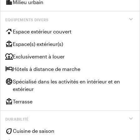
location_city
Milieu urbain
expand_more
EQUIPEMENTS DIVERS
roofing
Espace extérieur couvert
deck
Espace(s) extérieur(s)
diversity_1
Exclusivement à louer
hotel
Hôtels à distance de marche
sports_volleyball
Spécialisé dans les activités en intérieur et en
extérieur
deck
Terrasse
expand_more
DURABILITÉ
eco
Cuisine de saison