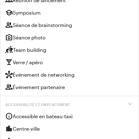
groups
Réunion de lancement
school
Symposium
group
Séance de brainstorming
photo_camera
Séance photo
sports_kabaddi
Team building
local_bar
Verre / apéro
hub
Événement de networking
group
Événement partenaire
expand_more
ACCESSIBILITÉ ET EMPLACEMENT
info
Accessible en bateau-taxi
location_city
Centre-ville