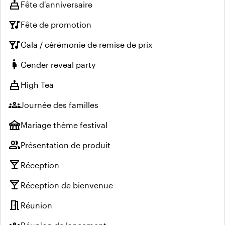
cake
Fête d'anniversaire
nightlife
Fête de promotion
nightlife
Gala / cérémonie de remise de prix
pregnant_woman
Gender reveal party
cake
High Tea
groups
Journée des familles
festival
Mariage thème festival
group
Présentation de produit
local_bar
Réception
local_bar
Réception de bienvenue
meeting_room
Réunion