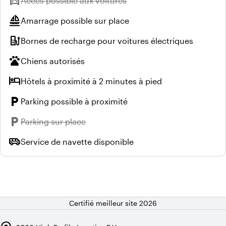
directions_car
Accès possible aux voitures
sailing
Amarrage possible sur place
ev_station
Bornes de recharge pour voitures électriques
pets
Chiens autorisés
hotel
Hôtels à proximité à 2 minutes à pied
local_parking
Parking possible à proximité
local_parking
Indisponible :
Parking sur place
airport_shuttle
Service de navette disponible
Certifié meilleur site 2026