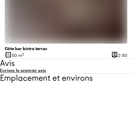
Côte bar bistro terras
border_outer
person_pin
2
De
50 m
2-50
Superficie
Capacité
Avis
Écrivez le premier avis
Emplacement et environs