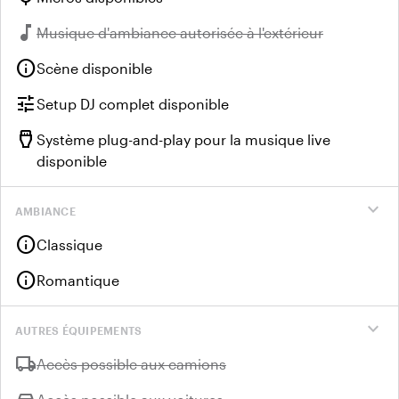
music_note
Indisponible :
Musique d'ambiance autorisée à l'extérieur
info
Scène disponible
tune
Setup DJ complet disponible
settings_input_hdmi
Système plug-and-play pour la musique live
disponible
expand_more
AMBIANCE
info
Classique
info
Romantique
expand_more
AUTRES ÉQUIPEMENTS
local_shipping
Indisponible :
Accès possible aux camions
Indisponible :