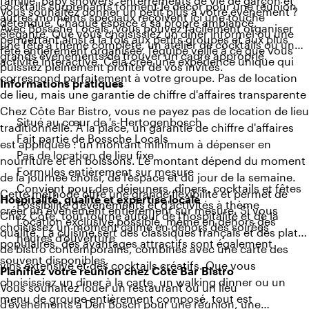
famille, baby showers, enterrements de vie de garçon et
cocktails surprenants forment le décor pour une réunion
Vous souhaitez donner un petit plus à votre événement ?
autres moments spéciaux reçoivent ici une touche
détendue. Chaque espace a sa propre ambiance,
Avec Bossche Locals, vous pouvez facilement organiser
élégante. Que vous choisissiez un dîner informel ou une
permettant ainsi à la fois aux petits groupes et aux plus
une fête à thème complète, un atelier de cocktails ou une
fête entièrement organisée, l'équipe veille à ce que vous
grands événements de trouver un cadre approprié.
activité interactive. Cela crée une expérience unique qui
puissiez pleinement profiter de vos invités.
correspond parfaitement à votre groupe. Pas de location
Informations pratiques
de lieu, mais une garantie de chiffre d'affaires transparente
Chez Côte Bar Bistro, vous ne payez pas de location de lieu
Situé au cœur de 's-Hertogenbosch
traditionnelle. À la place, un garantie de chiffre d'affaires
Fait partie de Bossche Locals
est appliquée : un montant minimum à dépenser en
Pas de location de lieu fixe
nourriture et en boissons. Le montant dépend du moment
Formules entièrement sur mesure
de la journée choisi, de l'espace et du jour de la semaine.
Convient pour des déjeuners, dîners, cocktails et fêtes
Cette méthode offre une grande flexibilité et permet de
Hospitalité, qualité et expertise locale
Possibilité d'événements et d'activités à thème
créer un événement entièrement sur mesure. Si vous
Chez Côte, tout tourne autour de l'hospitalité et de la
Location exclusive possible, même en dehors des
choisissez un moment calme en dehors des soirées
qualité. La cuisine sert des classiques français et des plats
heures d'ouverture
populaires, des avantages attractifs sont également
de bistro contemporains, combinés avec une carte des
souvent disponibles.
vins extensive et des cocktails créatifs. Que vous
Planifiez votre réunion chez Côte Bar Bistro
choisissiez un dîner à la carte, un walking dinner ou un
Vous souhaitez louer un restaurant ou un lieu
menu de groupe entièrement composé, tout est
d'événements à Den Bosch pour une réunion, une