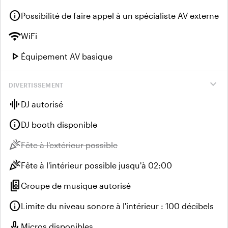
info
Possibilité de faire appel à un spécialiste AV externe
wifi
WiFi
play_arrow
Équipement AV basique
expand_more
DIVERTISSEMENT
graphic_eq
DJ autorisé
info
DJ booth disponible
celebration
Indisponible :
Fête à l'extérieur possible
celebration
Fête à l'intérieur possible jusqu'à 02:00
speaker_group
Groupe de musique autorisé
info
Limite du niveau sonore à l'intérieur : 100 décibels
mic
Micros disponibles