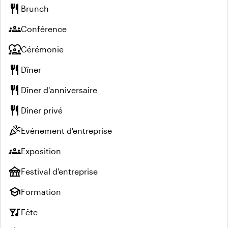
restaurant
Brunch
groups
Conférence
diversity_1
Cérémonie
restaurant
Dîner
restaurant
Dîner d'anniversaire
restaurant
Dîner privé
celebration
Evénement d'entreprise
groups
Exposition
festival
Festival d'entreprise
school
Formation
nightlife
Fête