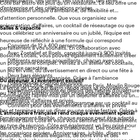
présentations, des dîners, des cocktails, des fêtes
Côte Bar Bistro est plus qu'un restaurant. Le lieu offre une
d'entreprise et des célébrations privées.
combinaison unique d'ambiance, de flexibilité et
d'attention personnelle. Que vous organisiez une
présentation d'affaires, un cocktail de réseautage ou que
Salles & capacité
vous célébriez un anniversaire ou un jubilé, l'équipe est
heureuse de réfléchir à une formule qui correspond
Convient de 12 à 400 personnes
parfaitement à vos souhaits. En collaboration avec
Avec Zoetelief et Roels, capacité jusqu'à 900 invités
Bossche Locals, vous pouvez également facilement créer
Différents espaces accueillants, chacun avec son
un programme complet. Pensez à un atelier de cocktails,
propre caractère
un jeu en ville, du divertissement en direct ou une fête à
Deux bars élégants
thème entièrement organisée. Grâce à l'ambiance
Du déjeuner à l'événement exclusif
Possibilité de location exclusive
française de Côte, des thèmes comme Paris, Moulin Rouge
La force de Côte Bar Bistro réside dans sa polyvalence.
Également disponible en dehors des heures d'ouverture
ou The Great Gatsby sont des choix populaires pour les
Commencez l'après-midi par un déjeuner d'affaires ou une
régulières
événements d'affaires et privés.
présentation, poursuivez le programme par un cocktail au
Convient pour des événements d'affaires et privés
bar et terminez par un dîner ou une soirée festive. Grâce à
L'atmosphère française rend chaque événement spécial
l'aménagement flexible, chaque espace peut être adapté
Pénétrez dans Côte et vous vous sentirez immédiatement
au type de réunion. Côte est également un lieu prisé pour
dans une bistro parisienne chaleureuse. Des couleurs
les occasions privées. Anniversaires, jubilés, dîners en
chaudes, des détails élégants, de bons vins et des