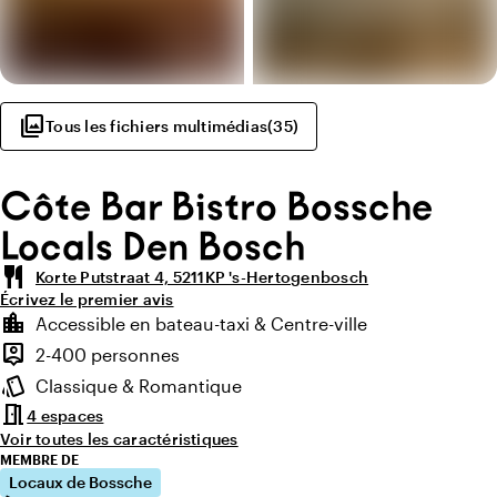
photo_library
Tous les fichiers multimédias
(
35
)
Côte Bar Bistro Bossche
Locals Den Bosch
restaurant
Korte Putstraat 4, 5211KP 's-Hertogenbosch
Écrivez le premier avis
Points forts
location_city
Accessible en bateau-taxi & Centre-ville
Environnement
person_pin
2-400 personnes
Capacité
style
Classique & Romantique
Ambiance
meeting_room
4 espaces
Voir toutes les caractéristiques
MEMBRE DE
Locaux de Bossche