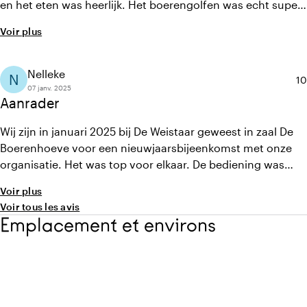
en het eten was heerlijk. Het boerengolfen was echt super
leuk om te doen. We hadden mooi weer en liepen gezellig
Voir plus
tussen de koeien.
Nelleke
N
No
10
07 janv. 2025
Aanrader
Wij zijn in januari 2025 bij De Weistaar geweest in zaal De
Boerenhoeve voor een nieuwjaarsbijeenkomst met onze
organisatie. Het was top voor elkaar. De bediening was
goed, de hapjes waren heerlijk, alle benodigheden zoals
Voir plus
een beamer etc. waren aanwezig. Alles liep zoals van
Voir tous les avis
tevoren was besproken, heel fijn.
Emplacement et environs