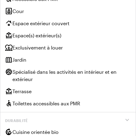
yard
Cour
roofing
Espace extérieur couvert
deck
Espace(s) extérieur(s)
diversity_1
Exclusivement à louer
outdoor_garden
Jardin
sports_volleyball
Spécialisé dans les activités en intérieur et en
extérieur
deck
Terrasse
accessible
Toilettes accessibles aux PMR
expand_more
DURABILITÉ
compost
Cuisine orientée bio