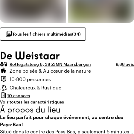
photo_library
Tous les fichiers multimédias
(
34
)
De Weistaar
agriculture
Note moy
Nombr
Rottegatsteeg 6, 3953MN Maarsbergen
9,8
8 avis
Points forts
location_city
Zone boisée & Au cœur de la nature
Environnement
person_pin
10-800 personnes
Capacité
style
Chaleureux & Rustique
Ambiance
meeting_room
10 espaces
Voir toutes les caractéristiques
À propos du lieu
Le lieu parfait pour chaque événement, au centre des
Pays-Bas !
Situé dans le centre des Pays-Bas, à seulement 5 minutes