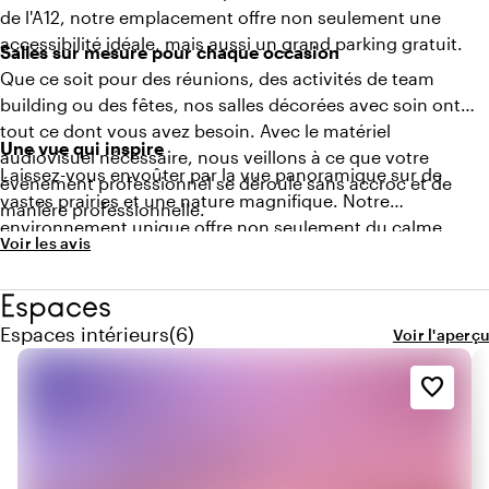
de l'A12, notre emplacement offre non seulement une
accessibilité idéale, mais aussi un grand parking gratuit.
Salles sur mesure pour chaque occasion
Que ce soit pour des réunions, des activités de team
building ou des fêtes, nos salles décorées avec soin ont
tout ce dont vous avez besoin. Avec le matériel
Une vue qui inspire
audiovisuel nécessaire, nous veillons à ce que votre
Laissez-vous envoûter par la vue panoramique sur de
événement professionnel se déroule sans accroc et de
vastes prairies et une nature magnifique. Notre
manière professionnelle.
environnement unique offre non seulement du calme,
Voir les avis
mais aussi de l'inspiration – le cadre parfait pour une
journée réussie.
Espaces
Quantité de espaces intérieurs : 6
Espaces intérieurs
(
6
)
Voir l'aperçu
favorite_border