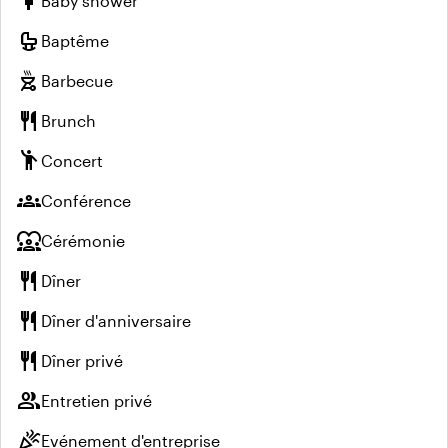
pregnant_woman
Baby shower
crib
Baptême
outdoor_grill
Barbecue
restaurant
Brunch
emoji_people
Concert
groups
Conférence
diversity_1
Cérémonie
restaurant
Dîner
restaurant
Dîner d'anniversaire
restaurant
Dîner privé
group
Entretien privé
celebration
Evénement d'entreprise