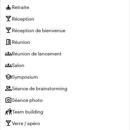
self_improvement
Retraite
local_bar
Réception
local_bar
Réception de bienvenue
meeting_room
Réunion
groups
Réunion de lancement
groups
Salon
school
Symposium
group
Séance de brainstorming
photo_camera
Séance photo
sports_kabaddi
Team building
local_bar
Verre / apéro