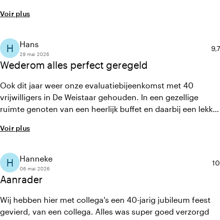
schaduwplekken (28c). Het uitzicht op de lakenvelders was
Voir plus
een uniek uitzicht. De landelijke sfeer en het buitenleven
gaf je een ontspannen gevoel. De kwaliteit van het eten
was goed over te spreken. En niet te vergeten, het
Hans
H
No
9,7
personeel was erg vriendelijk
29 mai 2026
Wederom alles perfect geregeld
Ook dit jaar weer onze evaluatiebijeenkomst met 40
vrijwilligers in De Weistaar gehouden. In een gezellige
ruimte genoten van een heerlijk buffet en daarbij een lekker
drankje. Bediening van de 2 medewerkers was zeer gastvrij
Voir plus
en klantgericht. We komen zeker nog een keer terug, want
door de dienstverlening van De Weistaar was het een
geslaagde avond.
Hanneke
H
No
10
06 mai 2026
Aanrader
Wij hebben hier met collega's een 40-jarig jubileum feest
gevierd, van een collega. Alles was super goed verzorgd