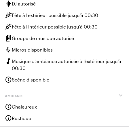
graphic_eq
DJ autorisé
celebration
Fête à l'extérieur possible jusqu'à 00:30
celebration
Fête à l'intérieur possible jusqu'à 00:30
speaker_group
Groupe de musique autorisé
mic
Micros disponibles
music_note
Musique d'ambiance autorisée à l'extérieur jusqu'à
00:30
info
Scène disponible
expand_more
AMBIANCE
info
Chaleureux
info
Rustique