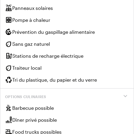
solar_power
Panneaux solaires
heat_pump
Pompe à chaleur
compost
Prévention du gaspillage alimentaire
eco
Sans gaz naturel
ev_charger
Stations de recharge électrique
eco
Traiteur local
recycling
Tri du plastique, du papier et du verre
expand_more
OPTIONS CULINAIRES
outdoor_grill
Barbecue possible
brunch_dining
Dîner privé possible
rv_hookup
Food trucks possibles