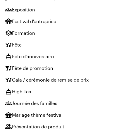
groups
Exposition
festival
Festival d'entreprise
school
Formation
nightlife
Fête
cake
Fête d'anniversaire
nightlife
Fête de promotion
nightlife
Gala / cérémonie de remise de prix
cake
High Tea
groups
Journée des familles
festival
Mariage thème festival
group
Présentation de produit