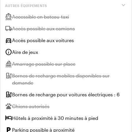
expand_more
AUTRES ÉQUIPEMENTS
directions_boat
Indisponible :
Accessible en bateau-taxi
local_shipping
Indisponible :
Accès possible aux camions
directions_car
Accès possible aux voitures
info
Aire de jeux
sailing
Indisponible :
Amarrage possible sur place
ev_station
Indisponible :
Bornes de recharge mobiles disponibles sur
demande
ev_station
Bornes de recharge pour voitures électriques : 6
pets
Indisponible :
Chiens autorisés
hotel
Hôtels à proximité à 30 minutes à pied
local_parking
Parking possible à proximité