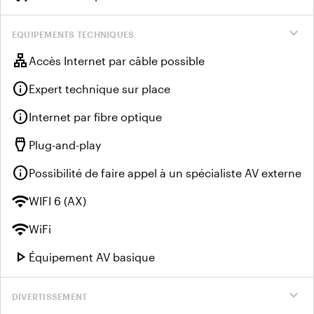
expand_more
EQUIPEMENTS TECHNIQUES
lan
Accès Internet par câble possible
info
Expert technique sur place
info
Internet par fibre optique
settings_input_hdmi
Plug-and-play
info
Possibilité de faire appel à un spécialiste AV externe
wifi
WIFI 6 (AX)
wifi
WiFi
play_arrow
Équipement AV basique
expand_more
DIVERTISSEMENT