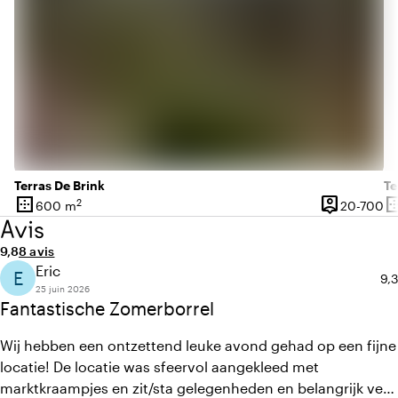
Terras De Brink
Te
border_outer
person_pin
border_o
2
De
600 m
20-700
Superficie
Capacité
Su
Avis
Note moyenne de 9,8 sur 10
Nombre d'avis : 8
9,8
8 avis
Eric
E
No
9,3
25 juin 2026
Fantastische Zomerborrel
Wij hebben een ontzettend leuke avond gehad op een fijne
locatie! De locatie was sfeervol aangekleed met
marktkraampjes en zit/sta gelegenheden en belangrijk veel