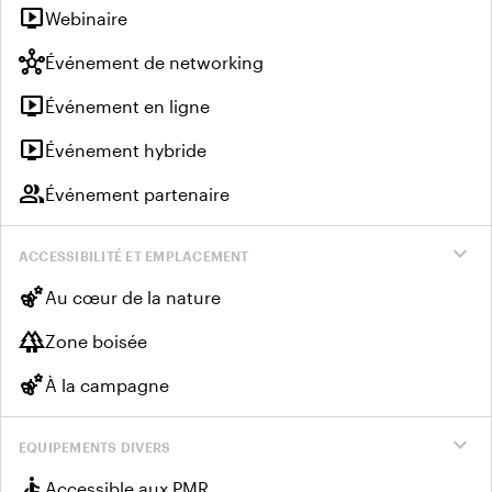
live_tv
Webinaire
hub
Événement de networking
live_tv
Événement en ligne
live_tv
Événement hybride
group
Événement partenaire
expand_more
ACCESSIBILITÉ ET EMPLACEMENT
emoji_nature
Au cœur de la nature
forest
Zone boisée
emoji_nature
À la campagne
expand_more
EQUIPEMENTS DIVERS
accessible
Accessible aux PMR