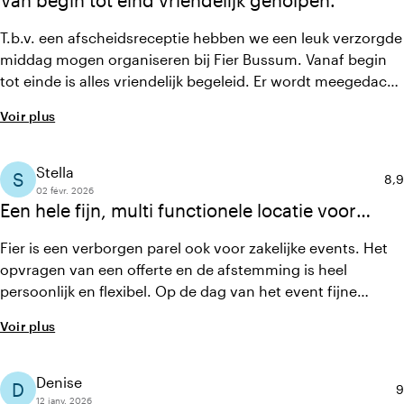
T.b.v. een afscheidsreceptie hebben we een leuk verzorgde
middag mogen organiseren bij Fier Bussum. Vanaf begin
tot einde is alles vriendelijk begeleid. Er wordt meegedacht
in mogelijkheden. Catering en bediening tijdens de
Voir plus
receptie waren prima verzorgd. Locatie ziet er aangekleed
en gezellig uit. Voor bezoekers die de locatie niet kennen is
het wellicht even zoeken.
Stella
S
Not
8,9
02 févr. 2026
Een hele fijn, multi functionele locatie voor
events
Fier is een verborgen parel ook voor zakelijke events. Het
opvragen van een offerte en de afstemming is heel
persoonlijk en flexibel. Op de dag van het event fijne
mensen aan het werk. De ruimte is superfijn en het is heel
Voir plus
leuk dat je kunt "uitbreken" naar het fort.
Denise
D
N
9
12 janv. 2026