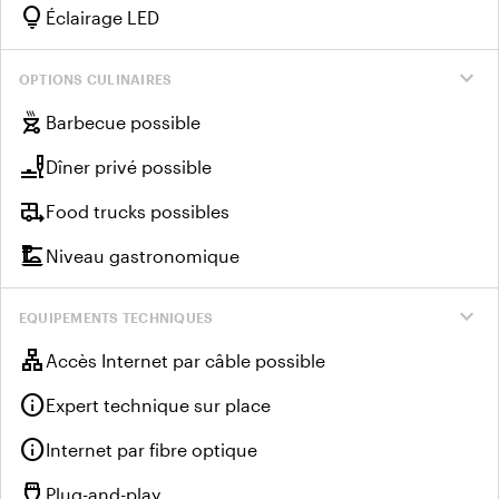
lightbulb
Éclairage LED
expand_more
OPTIONS CULINAIRES
outdoor_grill
Barbecue possible
brunch_dining
Dîner privé possible
rv_hookup
Food trucks possibles
dinner_dining
Niveau gastronomique
expand_more
EQUIPEMENTS TECHNIQUES
lan
Accès Internet par câble possible
info
Expert technique sur place
info
Internet par fibre optique
settings_input_hdmi
Plug-and-play