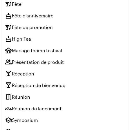
nightlife
Fête
cake
Fête d'anniversaire
nightlife
Fête de promotion
cake
High Tea
festival
Mariage thème festival
group
Présentation de produit
local_bar
Réception
local_bar
Réception de bienvenue
meeting_room
Réunion
groups
Réunion de lancement
school
Symposium