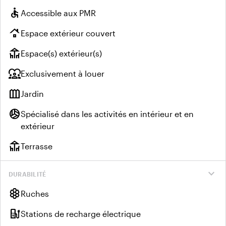
accessible
Accessible aux PMR
roofing
Espace extérieur couvert
deck
Espace(s) extérieur(s)
diversity_1
Exclusivement à louer
outdoor_garden
Jardin
sports_volleyball
Spécialisé dans les activités en intérieur et en
extérieur
deck
Terrasse
expand_more
DURABILITÉ
hive
Ruches
ev_charger
Stations de recharge électrique