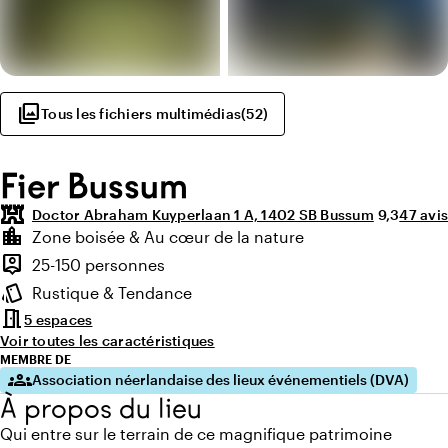
photo_library
Tous les fichiers multimédias
(
52
)
Fier Bussum
fort
Note moye
Nombre
Doctor Abraham Kuyperlaan 1 A, 1402 SB Bussum
9,3
47 avis
Points forts
location_city
Zone boisée & Au cœur de la nature
Environnement
person_pin
25-150 personnes
Capacité
style
Rustique & Tendance
Ambiance
meeting_room
5 espaces
Voir toutes les caractéristiques
MEMBRE DE
groups
Association néerlandaise des lieux événementiels (DVA)
À propos du lieu
Qui entre sur le terrain de ce magnifique patrimoine