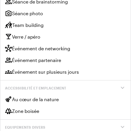
group
Séance de brainstorming
photo_camera
Séance photo
sports_kabaddi
Team building
local_bar
Verre / apéro
hub
Événement de networking
group
Événement partenaire
groups
Événement sur plusieurs jours
expand_more
ACCESSIBILITÉ ET EMPLACEMENT
emoji_nature
Au cœur de la nature
forest
Zone boisée
expand_more
EQUIPEMENTS DIVERS