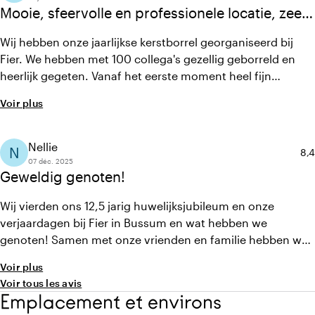
Mooie, sfeervolle en professionele locatie, zeer
geschikt voor zowel een zakelijk als privé
Wij hebben onze jaarlijkse kerstborrel georganiseerd bij
evenement!
Fier. We hebben met 100 collega's gezellig geborreld en
heerlijk gegeten. Vanaf het eerste moment heel fijn
contact gehad met Jip en Nadine. Er wordt goed
Voir plus
meegedacht en er is veel mogelijk bij Fier. Ook op de
avond van onze kerstborrel zijn wij zijn fijn geholpen door
de eventmanager en overige personeelsleden. Wij komen
Nellie
N
Not
8,4
zeker nog een keer terug!
07 déc. 2025
Geweldig genoten!
Wij vierden ons 12,5 jarig huwelijksjubileum en onze
verjaardagen bij Fier in Bussum en wat hebben we
genoten! Samen met onze vrienden en familie hebben we
een heerlijke middag en avond gehad. Met als
Voir plus
hoogtepunten de rondleiding op het fort, het lekkere eten
Voir tous les avis
en de goochelaar. Het personeel is ontzettend vriendelijk
Emplacement et environs
en heeft ervoor gezorgd dat het ons én onze gasten aan