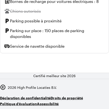
ev_station
Bornes de recharge pour voitures électriques : 8
pets
Indisponible :
Chiens autorisés
local_parking
Parking possible à proximité
local_parking
Parking sur place : 150 places de parking
disponibles
airport_shuttle
Service de navette disponible
Certifié meilleur site 2026
copyright
2026
High Profile Locaties B.V.
Déclaration de confidentialité
Droits de propriété
Politique d'évaluation
Accessibilité