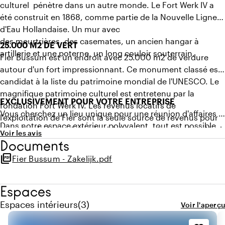
culturel pénètre dans un autre monde. Le Fort Werk IV a
été construit en 1868, comme partie de la Nouvelle Ligne
d'Eau Hollandaise. Un mur avec
des meurtrières, des casemates, un ancien hangar à
25.000 M2 DE VERT
artillerie et une poterne, un long couloir souterrain.
Fier Bussum est un endroit avec 25.000 m2 de verdure
autour d'un fort impressionnant. Ce monument classé est
candidat à la liste du patrimoine mondial de l'UNESCO. Le
magnifique patrimoine culturel est entretenu par la
EXCLUSIVEMENT POUR VOTRE ENTREPRISE
fondation Fort Werk IV. Les revenus locatifs de
Vous cherchez un lieu unique pour une réunion d'affaires ?
l'exploitation de Fier sont la seule source de revenus pour
Dans notre espace extérieur polyvalent, tout est possible
cette fondation qui gère les bâtiments et les terrains. Ainsi,
Voir les avis
pour des événements d'affaires mémorables. Pensez à un
votre réservation contribue à un patrimoine culturel
Documents
festival d'entreprise, une fête du personnel, du team
unique.
picture_as_pdf
Fier Bussum - Zakelijk.pdf
building, un kick-off ou un pot de Noël. Nous sommes
prêts à vous soutenir !
Espaces
Quantité de espaces intérieurs : 3
Espaces intérieurs
(
3
)
Voir l'aperçu