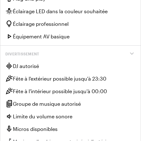
wb_incandescent
Éclairage LED dans la couleur souhaitée
lightbulb
Éclairage professionnel
play_arrow
Équipement AV basique
expand_more
DIVERTISSEMENT
graphic_eq
DJ autorisé
celebration
Fête à l'extérieur possible jusqu'à 23:30
celebration
Fête à l'intérieur possible jusqu'à 00:00
speaker_group
Groupe de musique autorisé
volume_down
Limite du volume sonore
mic
Micros disponibles