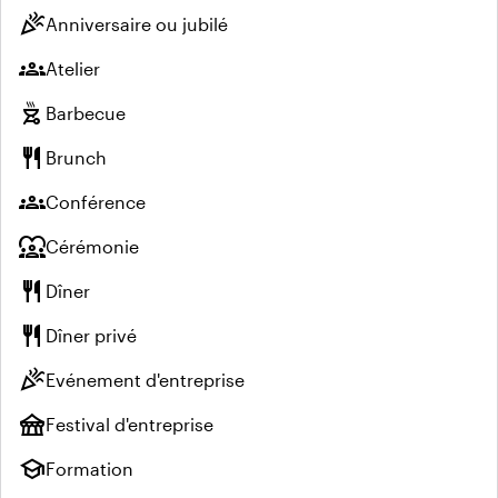
celebration
Anniversaire ou jubilé
groups
Atelier
outdoor_grill
Barbecue
restaurant
Brunch
groups
Conférence
diversity_1
Cérémonie
restaurant
Dîner
restaurant
Dîner privé
celebration
Evénement d'entreprise
festival
Festival d'entreprise
school
Formation