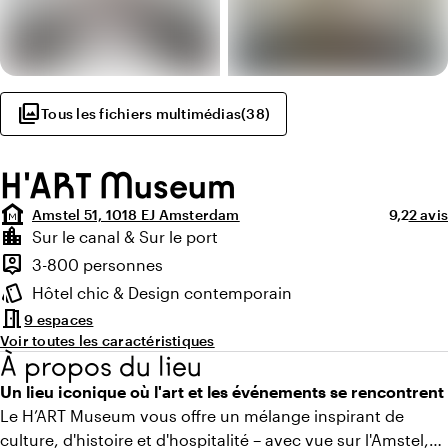
photo_library
Tous les fichiers multimédias
(
38
)
H'ART Museum
museum
Note moy
Nombr
Amstel 51, 1018 EJ Amsterdam
9,2
2 avis
Points forts
location_city
Sur le canal & Sur le port
Environnement
person_pin
3-800 personnes
Capacité
style
Hôtel chic & Design contemporain
Ambiance
meeting_room
9 espaces
Voir toutes les caractéristiques
À propos du lieu
Un lieu iconique où l'art et les événements se rencontrent
Le H’ART Museum vous offre un mélange inspirant de
culture, d'histoire et d'hospitalité – avec vue sur l'Amstel,