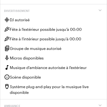
expand_more
DIVERTISSEMENT
graphic_eq
DJ autorisé
celebration
Fête à l'extérieur possible jusqu'à 00:00
celebration
Fête à l'intérieur possible jusqu'à 00:00
speaker_group
Groupe de musique autorisé
mic
Micros disponibles
music_note
Musique d'ambiance autorisée à l'extérieur
info
Scène disponible
settings_input_hdmi
Système plug-and-play pour la musique live
disponible
expand_more
AMBIANCE