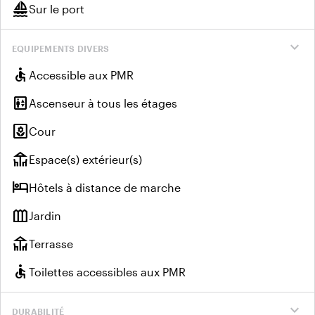
sailing
Sur le port
expand_more
EQUIPEMENTS DIVERS
accessible
Accessible aux PMR
elevator
Ascenseur à tous les étages
yard
Cour
deck
Espace(s) extérieur(s)
hotel
Hôtels à distance de marche
outdoor_garden
Jardin
deck
Terrasse
accessible
Toilettes accessibles aux PMR
expand_more
DURABILITÉ