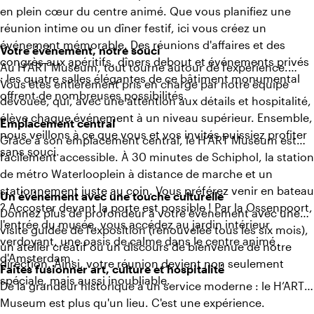
en plein cœur du centre animé. Que vous planifiez une
réunion intime ou un dîner festif, ici vous créez un
événement mémorable. Des réunions d'affaires et des
Votre événement, notre souci
congrès aux apéritifs, dîners debout et événements privés
Au H’ART Museum, tout tourne autour de l'expérience.
: les quatre salles élégantes de ce bâtiment monumental
Vous êtes entièrement pris en charge par notre équipe
offrent de nombreuses possibilités.
dévouée, qui, avec une attention aux détails et hospitalité,
élève chaque événement à un niveau supérieur. Ensemble,
Emplacement central
nous veillons à ce que vous et vos invités puissiez profiter
Grâce à son emplacement central, le H’ART Museum est
sans souci.
facilement accessible. À 30 minutes de Schiphol, la station
de métro Waterlooplein à distance de marche et un
stationnement juste au coin. Vous préférez venir en bateau
Un événement avec une touche culturelle
? Accoster devant la porte est possible ! Par la Ossenpoort,
Donnez plus de profondeur à votre événement avec une
l'entrée du musée, vous accédez au jardin intérieur
visite guidée de l'exposition (renouvelée tous les six mois),
verdoyant, une oasis de calme dans le centre animé
un atelier créatif ou un discours de bienvenue de notre
d'Amsterdam.
direction. Ainsi, votre réunion devient non seulement
Faites fusionner art, culture et hospitalité
spéciale, mais aussi inoubliable.
De la grandeur historique à un service moderne : le H’ART
Museum est plus qu'un lieu. C'est une expérience.