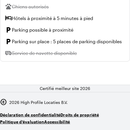
pets
Indisponible :
Chiens autorisés
hotel
Hôtels à proximité à 5 minutes à pied
local_parking
Parking possible à proximité
local_parking
Parking sur place : 5 places de parking disponibles
airport_shuttle
Indisponible :
Service de navette disponible
Certifié meilleur site 2026
copyright
2026
High Profile Locaties B.V.
Déclaration de confidentialité
Droits de propriété
Politique d'évaluation
Accessibilité