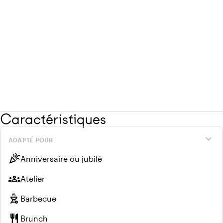
Caractéristiques
expand_more
ADAPTÉ POUR
celebration
Anniversaire ou jubilé
groups
Atelier
outdoor_grill
Barbecue
restaurant
Brunch