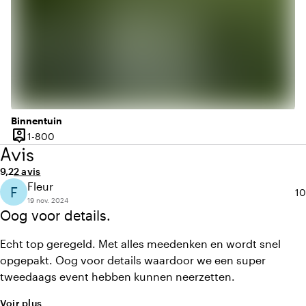
Binnentuin
person_pin
De 1 à 800 personnes
1-800
Capacité
Avis
Note moyenne de 9,2 sur 10
Nombre d'avis : 2
9,2
2 avis
Fleur
F
No
10
19 nov. 2024
Oog voor details.
Echt top geregeld. Met alles meedenken en wordt snel
opgepakt. Oog voor details waardoor we een super
tweedaags event hebben kunnen neerzetten.
Voir plus