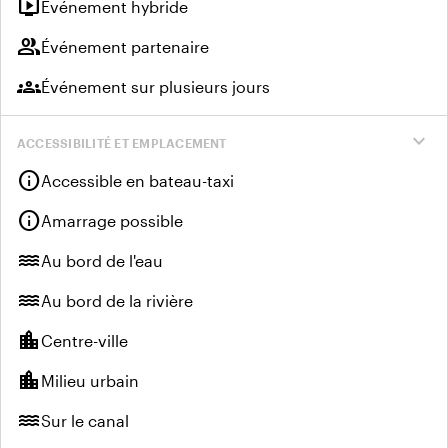
live_tv
Événement hybride
group
Événement partenaire
groups
Événement sur plusieurs jours
expand_more
ACCESSIBILITÉ ET EMPLACEMENT
info
Accessible en bateau-taxi
info
Amarrage possible
water
Au bord de l'eau
water
Au bord de la rivière
location_city
Centre-ville
location_city
Milieu urbain
water
Sur le canal