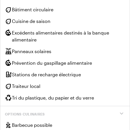
eco
Bâtiment circulaire
eco
Cuisine de saison
compost
Excédents alimentaires destinés à la banque
alimentaire
solar_power
Panneaux solaires
compost
Prévention du gaspillage alimentaire
ev_charger
Stations de recharge électrique
eco
Traiteur local
recycling
Tri du plastique, du papier et du verre
expand_more
OPTIONS CULINAIRES
outdoor_grill
Barbecue possible