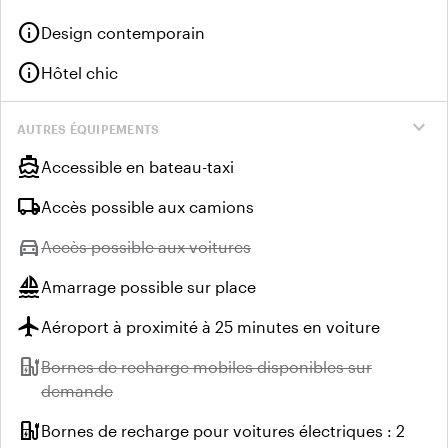
info
Design contemporain
info
Hôtel chic
expand_more
AUTRES ÉQUIPEMENTS
directions_boat
Accessible en bateau-taxi
local_shipping
Accès possible aux camions
directions_car
Indisponible :
Accès possible aux voitures
sailing
Amarrage possible sur place
flight
Aéroport à proximité à 25 minutes en voiture
ev_station
Indisponible :
Bornes de recharge mobiles disponibles sur
demande
ev_station
Bornes de recharge pour voitures électriques : 2