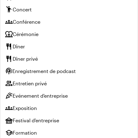
emoji_people
Concert
groups
Conférence
diversity_1
Cérémonie
restaurant
Dîner
restaurant
Dîner privé
podcasts
Enregistrement de podcast
group
Entretien privé
celebration
Evénement d'entreprise
groups
Exposition
festival
Festival d'entreprise
school
Formation