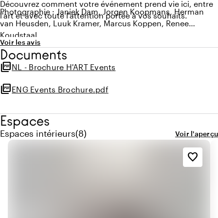
Découvrez comment votre événement prend vie ici, entre
Photographie : Janiek Dam, Jorgen Koopmans, Herman
l'art et avec toute l'attention portée à vos souhaits.
van Heusden, Luuk Kramer, Marcus Koppen, Renee
Koudstaal
Voir les avis
Documents
picture_as_pdf
NL - Brochure H'ART Events
picture_as_pdf
ENG Events Brochure.pdf
Espaces
Quantité de espaces intérieurs : 8
Espaces intérieurs
(
8
)
Voir l'aperçu
favorite_border