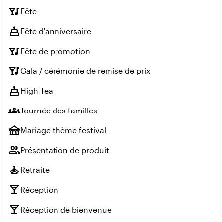
nightlife
Fête
cake
Fête d'anniversaire
nightlife
Fête de promotion
nightlife
Gala / cérémonie de remise de prix
cake
High Tea
groups
Journée des familles
festival
Mariage thème festival
group
Présentation de produit
self_improvement
Retraite
local_bar
Réception
local_bar
Réception de bienvenue