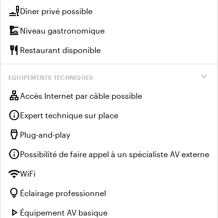
brunch_dining
Dîner privé possible
dinner_dining
Niveau gastronomique
restaurant
Restaurant disponible
expand_more
EQUIPEMENTS TECHNIQUES
lan
Accès Internet par câble possible
info
Expert technique sur place
settings_input_hdmi
Plug-and-play
info
Possibilité de faire appel à un spécialiste AV externe
wifi
WiFi
lightbulb
Éclairage professionnel
play_arrow
Équipement AV basique