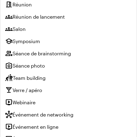
meeting_room
Réunion
groups
Réunion de lancement
groups
Salon
school
Symposium
group
Séance de brainstorming
photo_camera
Séance photo
sports_kabaddi
Team building
local_bar
Verre / apéro
live_tv
Webinaire
hub
Événement de networking
live_tv
Événement en ligne