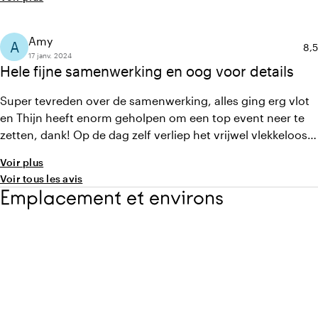
Amy
A
Not
8,5
17 janv. 2024
Hele fijne samenwerking en oog voor details
Super tevreden over de samenwerking, alles ging erg vlot
en Thijn heeft enorm geholpen om een top event neer te
zetten, dank! Op de dag zelf verliep het vrijwel vlekkeloos,
zeker oog voor details.
Voir plus
Voir tous les avis
Emplacement et environs