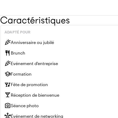
Caractéristiques
ADAPTÉ POUR
celebration
Anniversaire ou jubilé
restaurant
Brunch
celebration
Evénement d'entreprise
school
Formation
nightlife
Fête de promotion
local_bar
Réception de bienvenue
photo_camera
Séance photo
hub
Événement de networking