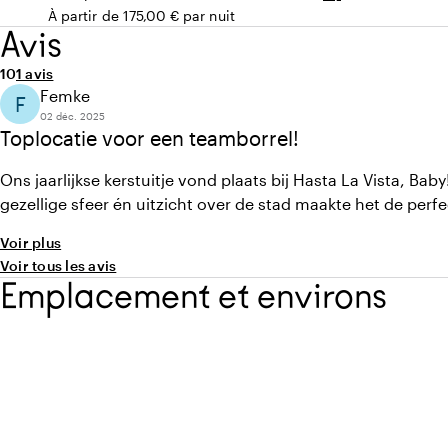
Capacité
À partir de 175,00 € par nuit
Avis
Note moyenne de 10 sur 10
Nombre d'avis : 1
10
1 avis
Femke
F
02 déc. 2025
Toplocatie voor een teamborrel!
Ons jaarlijkse kerstuitje vond plaats bij Hasta La Vista, Baby
gezellige sfeer én uitzicht over de stad maakte het de perfec
Voir plus
Voir tous les avis
Emplacement et environs