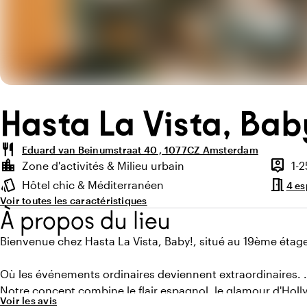
Hasta La Vista, Bab
restaurant
Eduard van Beinumstraat 40 , 1077CZ Amsterdam
Points forts
location_city
person_pin
Zone d'activités & Milieu urbain
1-
Environnement
Capaci
meeting_room
style
Hôtel chic & Méditerranéen
4 e
Ambiance
Voir toutes les caractéristiques
À propos du lieu
Bienvenue chez Hasta La Vista, Baby!, situé au 19ème étage
Où les événements ordinaires deviennent extraordinaires.
Notre concept combine le flair espagnol, le glamour d'Holl
Voir les avis