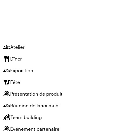
groups
Atelier
restaurant
Dîner
groups
Exposition
nightlife
Fête
group
Présentation de produit
groups
Réunion de lancement
sports_kabaddi
Team building
group
Événement partenaire