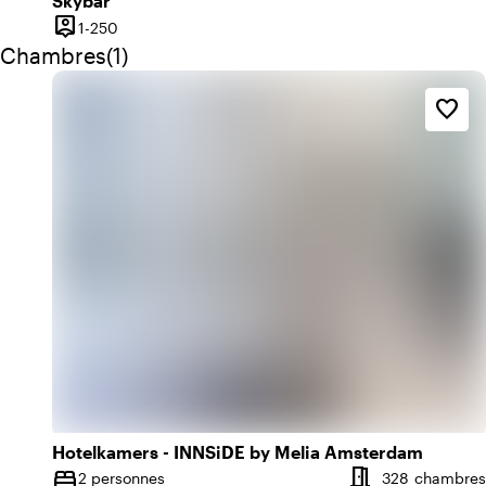
Skybar
person_pin
De 1 à 250 personnes
1-250
Capacité
Quantité de chambres : 1
Chambres
(
1
)
favorite_border
Hotelkamers - INNSiDE by Melia Amsterdam
meeting_room
bed
2 personnes
328 chambres