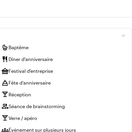
expand_more
crib
Baptême
restaurant
Dîner d'anniversaire
festival
Festival d'entreprise
cake
Fête d'anniversaire
local_bar
Réception
group
Séance de brainstorming
local_bar
Verre / apéro
groups
Événement sur plusieurs jours