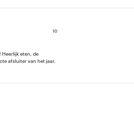
Note moyenne de 10 sur 10
10
! Heerlijk eten, de
te afsluiter van het jaar.