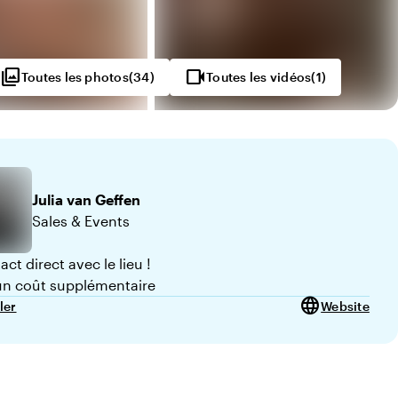
photo_library
videocam
Toutes les photos
(
34
)
Toutes les vidéos
(
1
)
0
Julia
van Geffen
Sales & Events
ct direct avec le lieu !
n coût supplémentaire
language
ler
Website