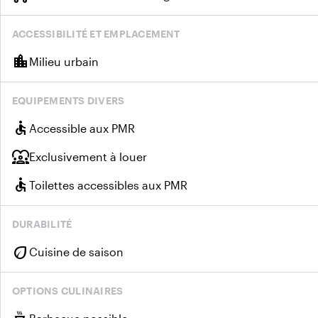
ACCESSIBILITÉ ET EMPLACEMENT
location_city
Milieu urbain
EQUIPEMENTS DIVERS
accessible
Accessible aux PMR
diversity_1
Exclusivement à louer
accessible
Toilettes accessibles aux PMR
DURABILITÉ
eco
Cuisine de saison
OPTIONS CULINAIRES