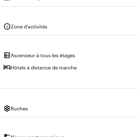
info
Zone d'activités
elevator
Ascenseur à tous les étages
hotel
Hôtels à distance de marche
hive
Ruches