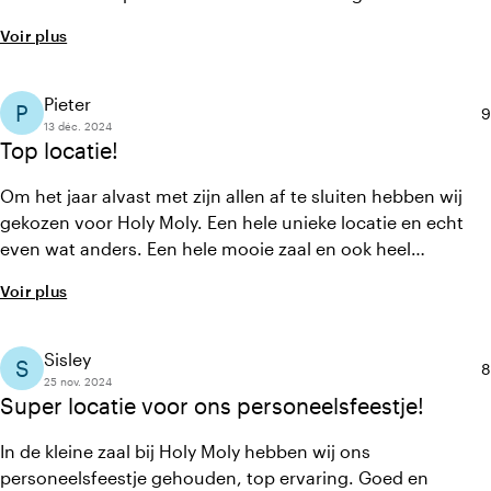
de Drag Queen. Iedereen praat er nog over! Een avond om
Voir plus
nooit te vergeten.
Pieter
P
N
9
13 déc. 2024
Top locatie!
Om het jaar alvast met zijn allen af te sluiten hebben wij
gekozen voor Holy Moly. Een hele unieke locatie en echt
even wat anders. Een hele mooie zaal en ook heel
vriendelijk personeel!
Voir plus
Sisley
S
N
8
25 nov. 2024
Super locatie voor ons personeelsfeestje!
In de kleine zaal bij Holy Moly hebben wij ons
personeelsfeestje gehouden, top ervaring. Goed en