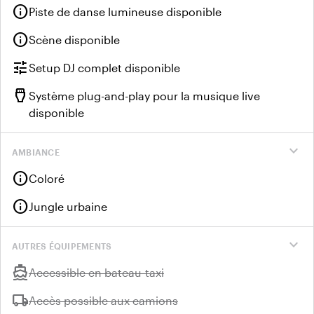
info
Piste de danse lumineuse disponible
info
Scène disponible
tune
Setup DJ complet disponible
settings_input_hdmi
Système plug-and-play pour la musique live
disponible
expand_more
AMBIANCE
info
Coloré
info
Jungle urbaine
expand_more
AUTRES ÉQUIPEMENTS
directions_boat
Indisponible :
Accessible en bateau-taxi
local_shipping
Indisponible :
Accès possible aux camions