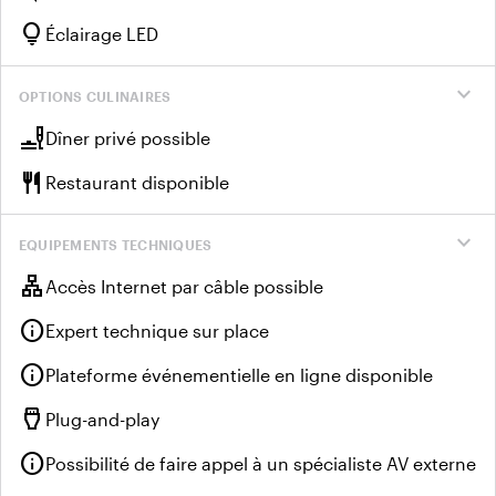
lightbulb
Éclairage LED
expand_more
OPTIONS CULINAIRES
brunch_dining
Dîner privé possible
restaurant
Restaurant disponible
expand_more
EQUIPEMENTS TECHNIQUES
lan
Accès Internet par câble possible
info
Expert technique sur place
info
Plateforme événementielle en ligne disponible
settings_input_hdmi
Plug-and-play
info
Possibilité de faire appel à un spécialiste AV externe