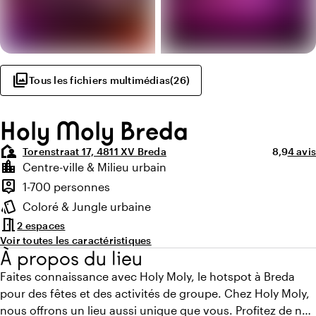
photo_library
Tous les fichiers multimédias
(
26
)
Holy Moly Breda
location_away
Note moy
Nombr
Torenstraat 17, 4811 XV Breda
8,9
4 avis
Points forts
location_city
Centre-ville & Milieu urbain
Environnement
person_pin
1-700 personnes
Capacité
style
Coloré & Jungle urbaine
Ambiance
meeting_room
2 espaces
Voir toutes les caractéristiques
À propos du lieu
Faites connaissance avec Holy Moly, le hotspot à Breda
pour des fêtes et des activités de groupe. Chez Holy Moly,
nous offrons un lieu aussi unique que vous. Profitez de nos