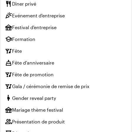
restaurant
Dîner privé
celebration
Evénement d'entreprise
festival
Festival d'entreprise
school
Formation
nightlife
Fête
cake
Fête d'anniversaire
nightlife
Fête de promotion
nightlife
Gala / cérémonie de remise de prix
pregnant_woman
Gender reveal party
festival
Mariage thème festival
group
Présentation de produit