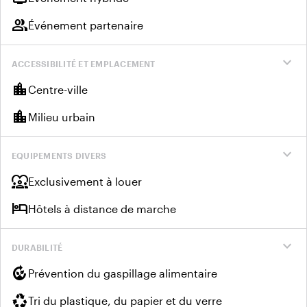
group
Événement partenaire
expand_more
ACCESSIBILITÉ ET EMPLACEMENT
location_city
Centre-ville
location_city
Milieu urbain
expand_more
EQUIPEMENTS DIVERS
diversity_1
Exclusivement à louer
hotel
Hôtels à distance de marche
expand_more
DURABILITÉ
compost
Prévention du gaspillage alimentaire
recycling
Tri du plastique, du papier et du verre