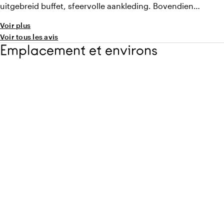
uitgebreid buffet, sfeervolle aankleding. Bovendien
hadden we een eigen band geregeld, qua akoestiek was de
Voir plus
zaal hier zeer geschikt voor.
Voir tous les avis
Emplacement et environs