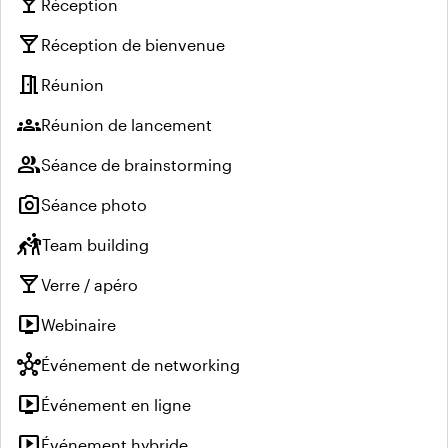
local_bar
Réception
local_bar
Réception de bienvenue
meeting_room
Réunion
groups
Réunion de lancement
group
Séance de brainstorming
photo_camera
Séance photo
sports_kabaddi
Team building
local_bar
Verre / apéro
live_tv
Webinaire
hub
Événement de networking
live_tv
Événement en ligne
live_tv
Événement hybride