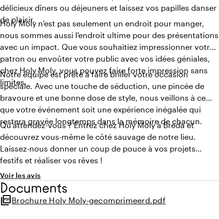
délicieux dîners ou déjeuners et laissez vos papilles danser
de plaisir.
Holy Moly n'est pas seulement un endroit pour manger,
nous sommes aussi l'endroit ultime pour des présentations
avec un impact. Que vous souhaitiez impressionner votre
patron ou envoûter votre public avec vos idées géniales,
chez Holy Moly, vous pouvez faire forte impression sans
Notre équipe est prête à faire briller votre occasion
limites.
spéciale. Avec une touche de séduction, une pincée de
bravoure et une bonne dose de style, nous veillons à ce
que votre événement soit une expérience inégalée qui
restera gravée longtemps dans la mémoire de chacun.
Qu'attendez-vous ? Entrez chez Holy Moly à Breda et
découvrez vous-même le côté sauvage de notre lieu.
Laissez-nous donner un coup de pouce à vos projets
festifs et réaliser vos rêves !
Voir les avis
Documents
picture_as_pdf
Brochure Holy Moly-gecomprimeerd.pdf