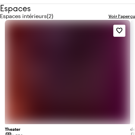
Espaces
Quantité de espaces intérieurs : 2
Espaces intérieurs
(
2
)
Voir l'aperçu
favorite_border
Theater
de