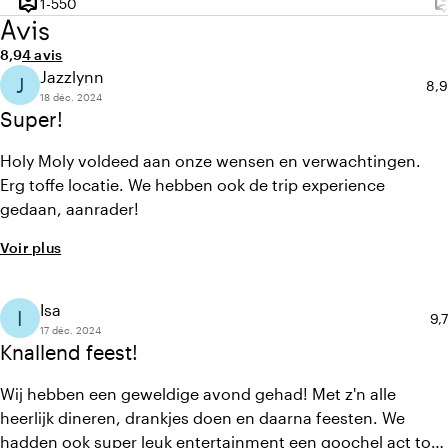
person_pin
person
De 1 à 550 personnes
1-550
Capacité
Ca
Avis
Note moyenne de 8,9 sur 10
Nombre d'avis : 4
8,9
4 avis
Jazzlynn
J
Not
8,9
18 déc. 2024
Super!
Holy Moly voldeed aan onze wensen en verwachtingen.
Erg toffe locatie. We hebben ook de trip experience
gedaan, aanrader!
Voir plus
Isa
I
No
9,7
17 déc. 2024
Knallend feest!
Wij hebben een geweldige avond gehad! Met z'n alle
heerlijk dineren, drankjes doen en daarna feesten. We
hadden ook super leuk entertainment een goochel act tot