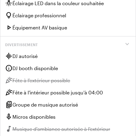
wb_incandescent
Éclairage LED dans la couleur souhaitée
lightbulb
Éclairage professionnel
play_arrow
Équipement AV basique
expand_more
DIVERTISSEMENT
graphic_eq
DJ autorisé
info
DJ booth disponible
celebration
Indisponible :
Fête à l'extérieur possible
celebration
Fête à l'intérieur possible jusqu'à 04:00
speaker_group
Groupe de musique autorisé
mic
Micros disponibles
music_note
Indisponible :
Musique d'ambiance autorisée à l'extérieur