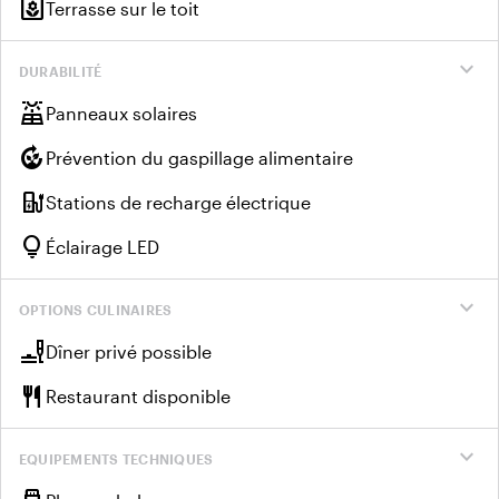
yard
Terrasse sur le toit
expand_more
DURABILITÉ
solar_power
Panneaux solaires
compost
Prévention du gaspillage alimentaire
ev_charger
Stations de recharge électrique
lightbulb
Éclairage LED
expand_more
OPTIONS CULINAIRES
brunch_dining
Dîner privé possible
restaurant
Restaurant disponible
expand_more
EQUIPEMENTS TECHNIQUES