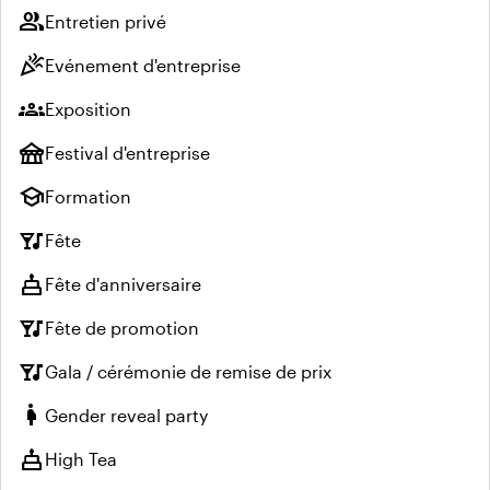
group
Entretien privé
celebration
Evénement d'entreprise
groups
Exposition
festival
Festival d'entreprise
school
Formation
nightlife
Fête
cake
Fête d'anniversaire
nightlife
Fête de promotion
nightlife
Gala / cérémonie de remise de prix
pregnant_woman
Gender reveal party
cake
High Tea