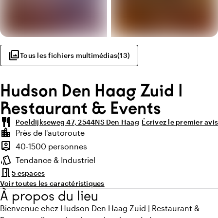
photo_library
Tous les fichiers multimédias
(
13
)
Hudson Den Haag Zuid |
Restaurant & Events
restaurant
Poeldijkseweg 47, 2544NS Den Haag
Écrivez le premier avis
Points forts
location_city
Près de l'autoroute
Environnement
person_pin
40-1500 personnes
Capacité
style
Tendance & Industriel
Ambiance
meeting_room
5 espaces
Voir toutes les caractéristiques
À propos du lieu
Bienvenue chez Hudson Den Haag Zuid | Restaurant &