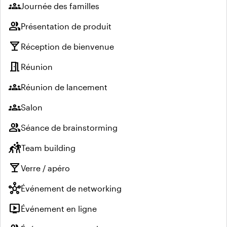
groups
Journée des familles
group
Présentation de produit
local_bar
Réception de bienvenue
meeting_room
Réunion
groups
Réunion de lancement
groups
Salon
group
Séance de brainstorming
sports_kabaddi
Team building
local_bar
Verre / apéro
hub
Événement de networking
live_tv
Événement en ligne