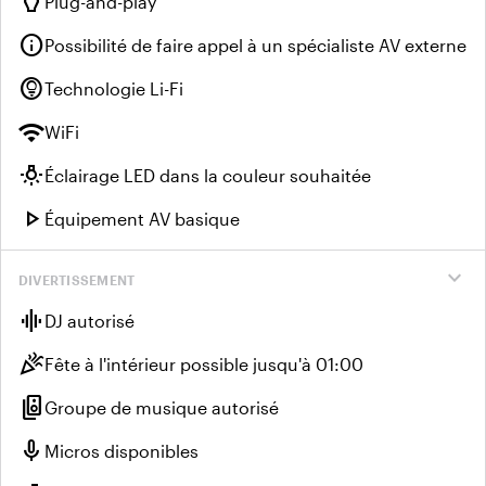
settings_input_hdmi
Plug-and-play
info
Possibilité de faire appel à un spécialiste AV externe
lightbulb_circle
Technologie Li-Fi
wifi
WiFi
wb_incandescent
Éclairage LED dans la couleur souhaitée
play_arrow
Équipement AV basique
expand_more
DIVERTISSEMENT
graphic_eq
DJ autorisé
celebration
Fête à l'intérieur possible jusqu'à 01:00
speaker_group
Groupe de musique autorisé
mic
Micros disponibles