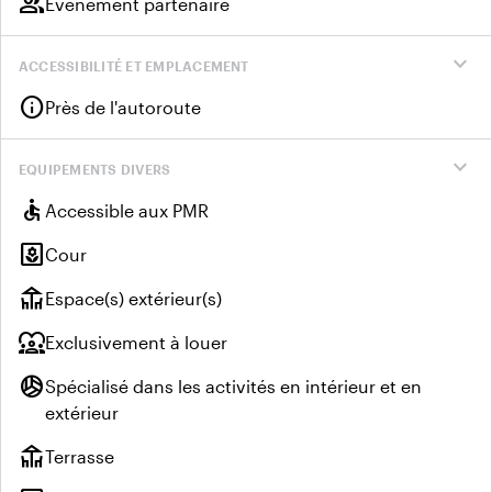
group
Événement partenaire
expand_more
ACCESSIBILITÉ ET EMPLACEMENT
info
Près de l'autoroute
expand_more
EQUIPEMENTS DIVERS
accessible
Accessible aux PMR
yard
Cour
deck
Espace(s) extérieur(s)
diversity_1
Exclusivement à louer
sports_volleyball
Spécialisé dans les activités en intérieur et en
extérieur
deck
Terrasse