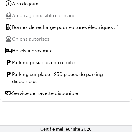
info
Aire de jeux
sailing
Indisponible :
Amarrage possible sur place
ev_station
Bornes de recharge pour voitures électriques : 1
pets
Indisponible :
Chiens autorisés
hotel
Hôtels à proximité
local_parking
Parking possible à proximité
local_parking
Parking sur place : 250 places de parking
disponibles
airport_shuttle
Service de navette disponible
Certifié meilleur site 2026