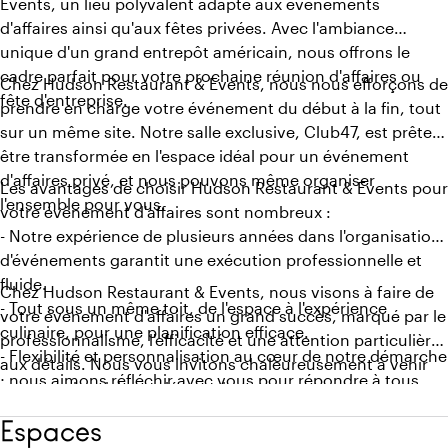
Events, un lieu polyvalent adapté aux événements
d'affaires ainsi qu'aux fêtes privées. Avec l'ambiance
unique d'un grand entrepôt américain, nous offrons le
cadre parfait pour votre prochaine réunion d'affaires ou
Chez Hudson Restaurant & Events, nous nous efforçons de
fête d'entreprise.
prendre en charge votre événement du début à la fin, tout
sur un même site. Notre salle exclusive, Club47, est prête à
être transformée en l'espace idéal pour un événement
d'affaires privé, et nous pouvons même organiser
Les avantages de choisir Hudson Restaurant & Events pour
l'ensemble pour vous.
votre événement d'affaires sont nombreux :
- Notre expérience de plusieurs années dans l'organisation
d'événements garantit une exécution professionnelle et
fluide.
Chez Hudson Restaurant & Events, nous visons à faire de
- Tout sous un même toit, de l'espace à l'expérience
votre événement d'affaires un grand succès, marqué par le
culinaire, pour une planification efficace.
professionnalisme, l'efficacité et une attention particulière
- Flexibilité et personnalisation au cœur de notre démarche
aux détails. Nous vous invitons chaleureusement à venir
; nous aimons réfléchir avec vous pour répondre à tous
nous rendre visite et découvrir comment nous pouvons
vos souhaits.
réaliser vos rêves d'affaires.
Espaces
- Un excellent niveau de service pour s'assurer que votre