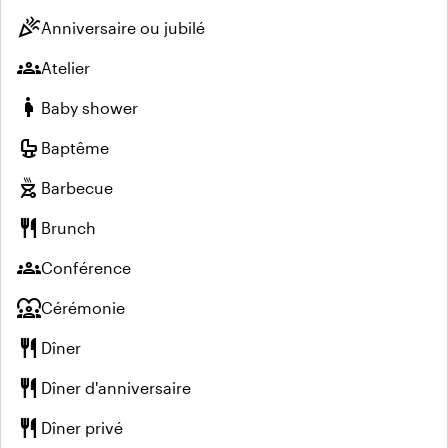
celebration
Anniversaire ou jubilé
groups
Atelier
pregnant_woman
Baby shower
crib
Baptême
outdoor_grill
Barbecue
restaurant
Brunch
groups
Conférence
diversity_1
Cérémonie
restaurant
Dîner
restaurant
Dîner d'anniversaire
restaurant
Dîner privé