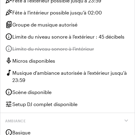
celebration
Fête à l'extérieur possible jusqu'à 23:59
celebration
Fête à l'intérieur possible jusqu'à 02:00
speaker_group
Groupe de musique autorisé
info
Limite du niveau sonore à l'extérieur : 45 décibels
info
Indisponible :
Limite du niveau sonore à l'intérieur
mic
Micros disponibles
music_note
Musique d'ambiance autorisée à l'extérieur jusqu'à
23:59
info
Scène disponible
tune
Setup DJ complet disponible
expand_more
AMBIANCE
info
Basique