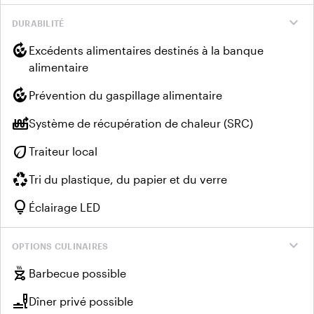
expand_more
DURABILITÉ
compost
Excédents alimentaires destinés à la banque
alimentaire
compost
Prévention du gaspillage alimentaire
heat_pump_balance
Système de récupération de chaleur (SRC)
eco
Traiteur local
recycling
Tri du plastique, du papier et du verre
lightbulb
Éclairage LED
expand_more
OPTIONS CULINAIRES
outdoor_grill
Barbecue possible
brunch_dining
Dîner privé possible