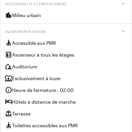
expand_more
ACCESSIBILITÉ ET EMPLACEMENT
location_city
Milieu urbain
expand_more
EQUIPEMENTS DIVERS
accessible
Accessible aux PMR
elevator
Ascenseur à tous les étages
location_away
Auditorium
diversity_1
Exclusivement à louer
info
Heure de fermeture : 02:00
hotel
Hôtels à distance de marche
deck
Terrasse
accessible
Toilettes accessibles aux PMR