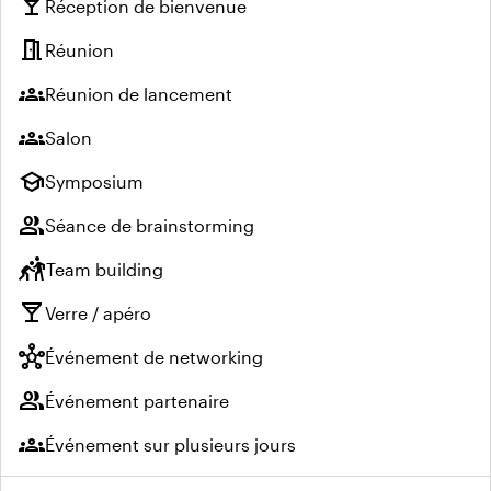
local_bar
Réception de bienvenue
meeting_room
Réunion
groups
Réunion de lancement
groups
Salon
school
Symposium
group
Séance de brainstorming
sports_kabaddi
Team building
local_bar
Verre / apéro
hub
Événement de networking
group
Événement partenaire
groups
Événement sur plusieurs jours