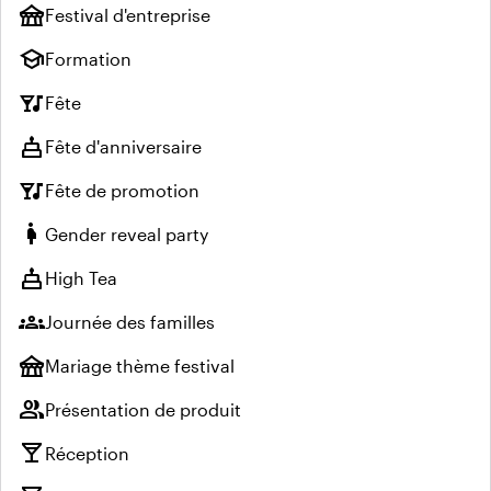
festival
Festival d'entreprise
school
Formation
nightlife
Fête
cake
Fête d'anniversaire
nightlife
Fête de promotion
pregnant_woman
Gender reveal party
cake
High Tea
groups
Journée des familles
festival
Mariage thème festival
group
Présentation de produit
local_bar
Réception