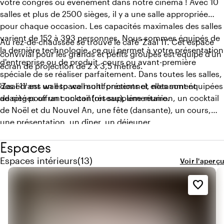
votre congrès ou événement dans notre cinéma ! Avec 10
salles et plus de 2500 sièges, il y a une salle appropriée
pour chaque occasion. Les capacités maximales des salles
varient de 152 à 393 personnes. Nous sommes équipés de
Au rez-de-chaussée se trouve le café 'Zaal 11'. Cet espace
la dernière technologie, ce qui permet à votre présentation
convivial pour les grands et petits groupes est équipé d'un
d'entreprise ou de produit, cours ou avant-première
écran de projection de 2 x 3,5 mètres.
spéciale de se réaliser parfaitement. Dans toutes les salles,
des écrans wall to wall sont présents et elles sont équipées
'Zaal 11' est un espace multifonctionnel, notamment
de sièges offrant un confort supplémentaire.
adapté pour un cocktail (réseau), une réunion, un cocktail
de Noël et du Nouvel An, une fête (dansante), un cours,
une présentation, un dîner, un déjeuner.
Espaces
Quantité de espaces intérieurs : 13
Espaces intérieurs
(
13
)
Voir l'aperçu
favorite_border