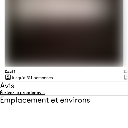
Zaal 1
Za
person_pin
person
Jusqu'à 311 personnes
Capacité
Ca
Avis
Écrivez le premier avis
Emplacement et environs