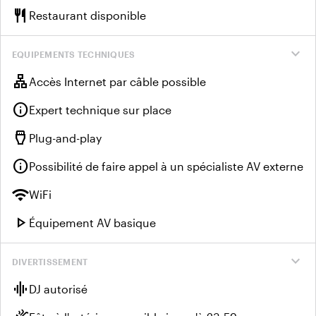
restaurant
Restaurant disponible
expand_more
EQUIPEMENTS TECHNIQUES
lan
Accès Internet par câble possible
info
Expert technique sur place
settings_input_hdmi
Plug-and-play
info
Possibilité de faire appel à un spécialiste AV externe
wifi
WiFi
play_arrow
Équipement AV basique
expand_more
DIVERTISSEMENT
graphic_eq
DJ autorisé