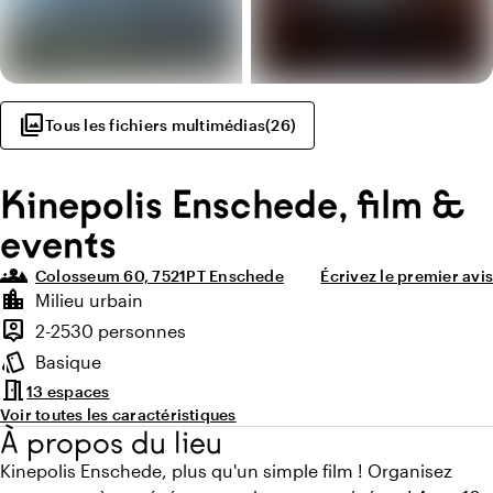
photo_library
Tous les fichiers multimédias
(
26
)
Kinepolis Enschede, film &
events
groups_3
Colosseum 60, 7521PT Enschede
Écrivez le premier avis
Points forts
location_city
Milieu urbain
Environnement
person_pin
2-2530 personnes
Capacité
style
Basique
Ambiance
meeting_room
13 espaces
Voir toutes les caractéristiques
À propos du lieu
Kinepolis Enschede, plus qu'un simple film ! Organisez