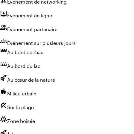
Événement de networking
live_tv
Événement en ligne
group
Événement partenaire
groups
Événement sur plusieurs jours
water
Au bord de l'eau
water
Au bord du lac
emoji_nature
Au cœur de la nature
location_city
Milieu urbain
beach_access
Sur la plage
forest
Zone boisée
emoji_nature