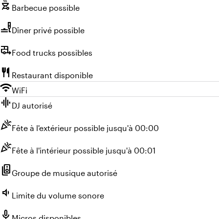
outdoor_grill
Barbecue possible
brunch_dining
Dîner privé possible
rv_hookup
Food trucks possibles
restaurant
Restaurant disponible
wifi
WiFi
graphic_eq
DJ autorisé
celebration
Fête à l'extérieur possible jusqu'à 00:00
celebration
Fête à l'intérieur possible jusqu'à 00:01
speaker_group
Groupe de musique autorisé
volume_down
Limite du volume sonore
mic
Micros disponibles