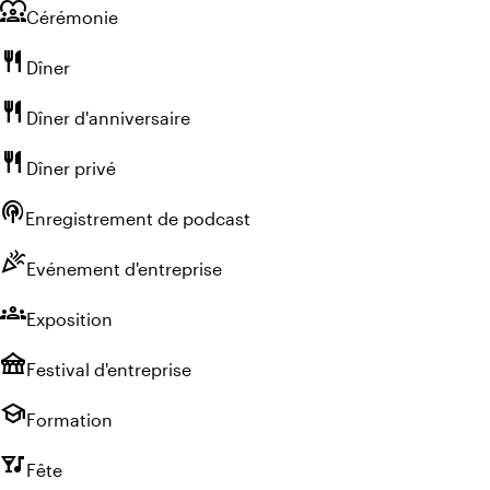
diversity_1
Cérémonie
restaurant
Dîner
restaurant
Dîner d'anniversaire
restaurant
Dîner privé
podcasts
Enregistrement de podcast
celebration
Evénement d'entreprise
groups
Exposition
festival
Festival d'entreprise
school
Formation
nightlife
Fête