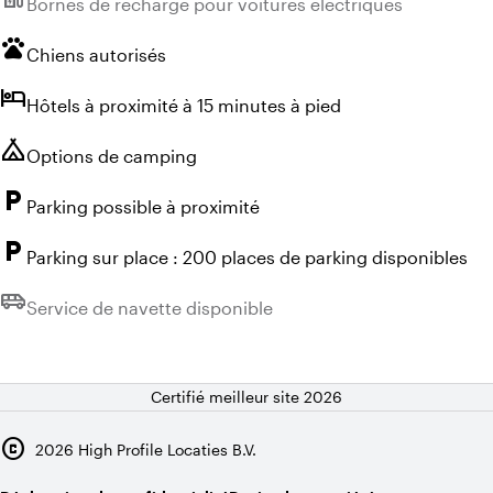
Bornes de recharge pour voitures électriques
pets
Chiens autorisés
hotel
Hôtels à proximité à 15 minutes à pied
camping
Options de camping
local_parking
Parking possible à proximité
local_parking
Parking sur place : 200 places de parking disponibles
airport_shuttle
Indisponible :
Service de navette disponible
Certifié meilleur site 2026
copyright
2026
High Profile Locaties B.V.