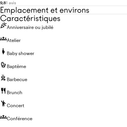
Note moyenne de 9,8 sur 10
Nombre d'avis : 1
9,8
1 avis
Emplacement et environs
Caractéristiques
celebration
Anniversaire ou jubilé
groups
Atelier
pregnant_woman
Baby shower
crib
Baptême
outdoor_grill
Barbecue
restaurant
Brunch
emoji_people
Concert
groups
Conférence