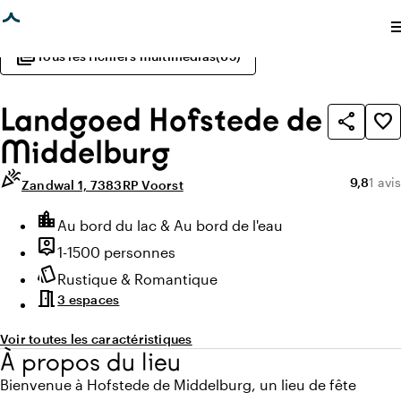
age chargée
photo_library
videocam
Toutes les photos
(
64
)
Toutes les vidéos
(
1
)
me
photo_library
Tous les fichiers multimédias
(
65
)
Landgoed Hofstede de
share
favorite_border
Middelburg
celebration
Note moy
Nombr
9,8
1 avis
Zandwal 1, 7383RP Voorst
Points forts
location_city
Environnement
Au bord du lac & Au bord de l'eau
person_pin
Capacité
1-1500 personnes
style
Ambiance
Rustique & Romantique
meeting_room
3 espaces
Voir toutes les caractéristiques
À propos du lieu
Bienvenue à Hofstede de Middelburg, un lieu de fête