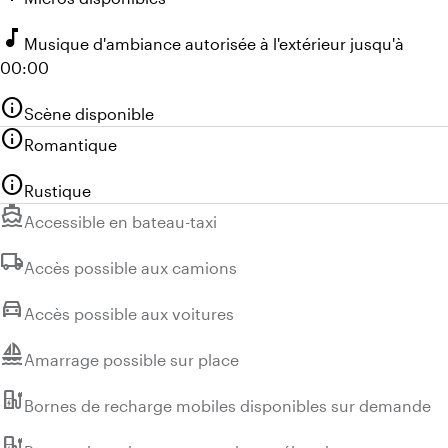
music_note
Musique d'ambiance autorisée à l'extérieur jusqu'à
00:00
info
Scène disponible
info
Romantique
info
Rustique
directions_boat
Indisponible :
Accessible en bateau-taxi
local_shipping
Indisponible :
Accès possible aux camions
directions_car
Indisponible :
Accès possible aux voitures
sailing
Indisponible :
Amarrage possible sur place
ev_station
Indisponible :
Bornes de recharge mobiles disponibles sur demande
ev_station
Indisponible :