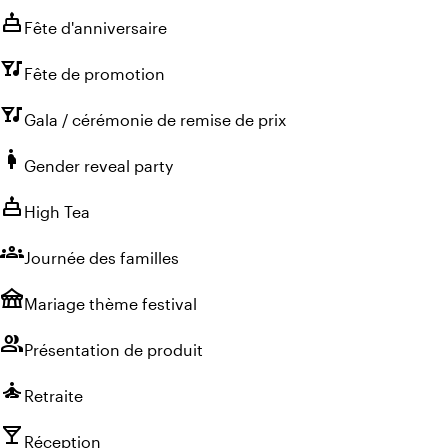
cake
Fête d'anniversaire
nightlife
Fête de promotion
nightlife
Gala / cérémonie de remise de prix
pregnant_woman
Gender reveal party
cake
High Tea
groups
Journée des familles
festival
Mariage thème festival
group
Présentation de produit
self_improvement
Retraite
local_bar
Réception