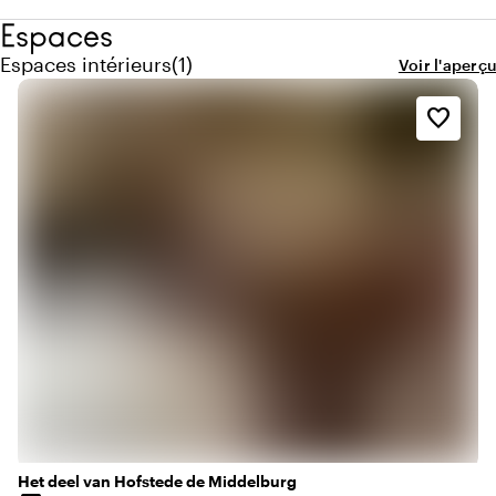
Espaces
Quantité de espaces intérieurs : 1
Espaces intérieurs
(
1
)
Voir l'aperçu
favorite_border
Het deel van Hofstede de Middelburg