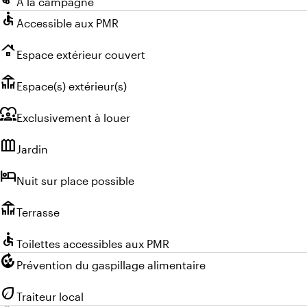
À la campagne
accessible
Accessible aux PMR
roofing
Espace extérieur couvert
deck
Espace(s) extérieur(s)
diversity_1
Exclusivement à louer
outdoor_garden
Jardin
hotel
Nuit sur place possible
deck
Terrasse
accessible
Toilettes accessibles aux PMR
compost
Prévention du gaspillage alimentaire
eco
Traiteur local