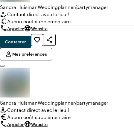
Sandra
Huisman
Weddingplanner/partymanager
how_to_reg
Contact direct avec le lieu !
euro
Aucun coût supplémentaire
call
language
Appeler
Website
share
favorite_border
Contacter
,
person
Mes préférences
Sandra
Huisman
Weddingplanner/partymanager
how_to_reg
Contact direct avec le lieu !
euro
Aucun coût supplémentaire
call
language
Appeler
Website