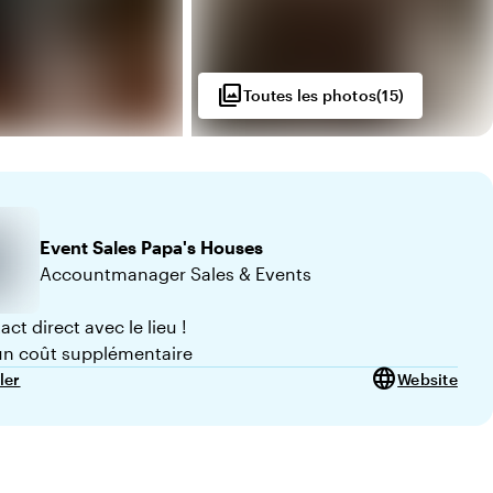
photo_library
Toutes les photos
(
15
)
Event Sales
Papa's Houses
Accountmanager Sales & Events
ct direct avec le lieu !
n coût supplémentaire
language
ler
Website