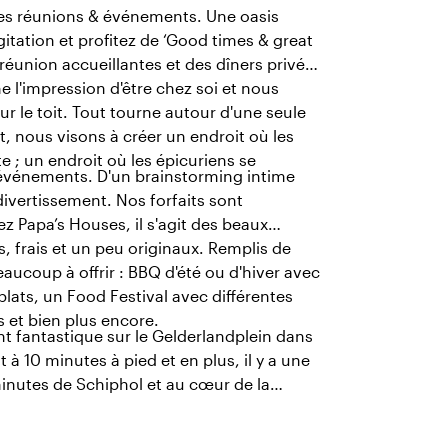
les réunions & événements. Une oasis
itation et profitez de ‘Good times & great
éunion accueillantes et des dîners privés,
 l'impression d'être chez soi et nous
r le toit. Tout tourne autour d'une seule
, nous visons à créer un endroit où les
e ; un endroit où les épicuriens se
s événements. D'un brainstorming intime
divertissement. Nos forfaits sont
 Papa’s Houses, il s'agit des beaux
 frais et un peu originaux. Remplis de
aucoup à offrir : BBQ d'été ou d'hiver avec
plats, un Food Festival avec différentes
 et bien plus encore.
 fantastique sur le Gelderlandplein dans
 à 10 minutes à pied et en plus, il y a une
minutes de Schiphol et au cœur de la
.