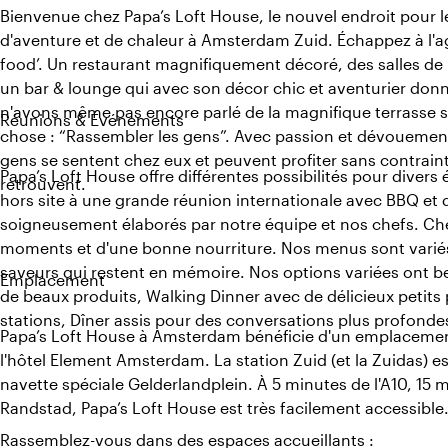
Bienvenue chez Papa’s Loft House, le nouvel endroit pour 
d'aventure et de chaleur à Amsterdam Zuid. Échappez à l'ag
food’. Un restaurant magnifiquement décoré, des salles de r
un bar & lounge qui avec son décor chic et aventurier donne
n'avons même pas encore parlé de la magnifique terrasse su
Réunions & Événements
chose : “Rassembler les gens”. Avec passion et dévouement
gens se sentent chez eux et peuvent profiter sans contraint
Papa’s Loft House offre différentes possibilités pour diver
retrouvent.
hors site à une grande réunion internationale avec BBQ et 
soigneusement élaborés par notre équipe et nos chefs. Chez
moments et d'une bonne nourriture. Nos menus sont variés,
saveurs qui restent en mémoire. Nos options variées ont be
Emplacement
de beaux produits, Walking Dinner avec de délicieux petits 
stations, Dîner assis pour des conversations plus profondes
Papa’s Loft House à Amsterdam bénéficie d'un emplacement
l'hôtel Element Amsterdam. La station Zuid (et la Zuidas) est
navette spéciale Gelderlandplein. À 5 minutes de l'A10, 15 
Randstad, Papa’s Loft House est très facilement accessible
Rassemblez-vous dans des espaces accueillants :