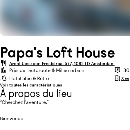
Papa's Loft House
restaurant
Arent Janszoon Ernststraat 577, 1082 LD Amsterdam
Points forts
location_city
person_pin
Près de l'autoroute & Milieu urbain
30
Environnement
Capaci
meeting_room
style
Hôtel chic & Rétro
3 e
Ambiance
Voir toutes les caractéristiques
À propos du lieu
“Cherchez l'aventure.”
Bienvenue