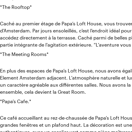
*The Rooftop*
Caché au premier étage de Papa’s Loft House, vous trouverez
d'Amsterdam. Par jours ensoleillés, c'est l'endroit idéal po
accédez directement à la terrasse. Caché parmi de belles p
partie intégrante de l'agitation extérieure. “L'aventure vous
*The Meeting Rooms*
En plus des espaces de Papa’s Loft House, nous avons égal
Element Amsterdam adjacent. L'atmosphère naturelle et 
un caractère agréable aux différentes salles. Nous avons l
ensemble, cela devient la Great Room.
*Papa’s Cafe.*
Ce café accueillant au rez-de-chaussée de Papa’s Loft Hou
grandes fenêtres et un plafond haut. La décoration est un
authentiques, avec un escalier vert comme pièce maîtresse 