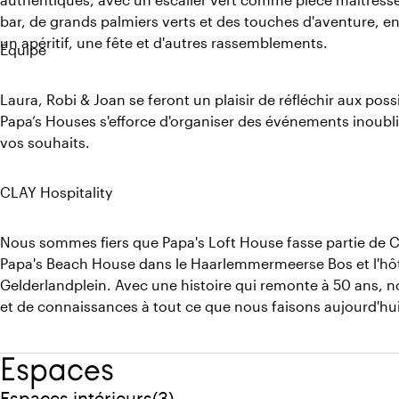
bar, de grands palmiers verts et des touches d'aventure, en
un apéritif, une fête et d'autres rassemblements.
Équipe
Laura, Robi & Joan se feront un plaisir de réfléchir aux pos
Papa’s Houses s'efforce d'organiser des événements inoubl
vos souhaits.
CLAY Hospitality
Nous sommes fiers que Papa's Loft House fasse partie de 
Papa's Beach House dans le Haarlemmermeerse Bos et l'h
Gelderlandplein. Avec une histoire qui remonte à 50 ans, 
et de connaissances à tout ce que nous faisons aujourd'hui
Espaces
Quantité de espaces intérieurs : 3
Espaces intérieurs
(
3
)