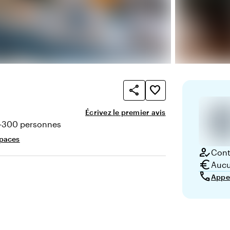
share
favorite_border
Écrivez le premier avis
-300 personnes
té
spaces
how_to_reg
Conta
euro
Aucu
call
Appe