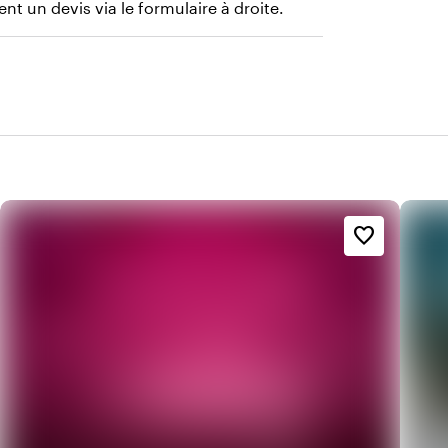
nt un devis via le formulaire à droite.
favorite_border