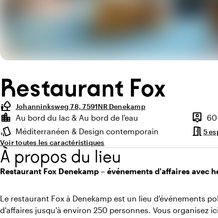
Restaurant Fox
nature_people
Johanninksweg 78, 7591NR Denekamp
Points forts
location_city
person_pin
Au bord du lac & Au bord de l'eau
60
Environnement
Capaci
meeting_room
style
Méditerranéen & Design contemporain
5 es
Ambiance
Voir toutes les caractéristiques
À propos du lieu
Restaurant Fox Denekamp – événements d'affaires avec 
Le restaurant Fox à Denekamp est un lieu d'événements po
d'affaires jusqu'à environ 250 personnes. Vous organisez ic