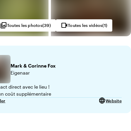
photo_library
videocam
Toutes les photos
(
39
)
Toutes les vidéos
(
1
)
Mark & Corinne
Fox
Eigenaar
ct direct avec le lieu !
n coût supplémentaire
language
ler
Website