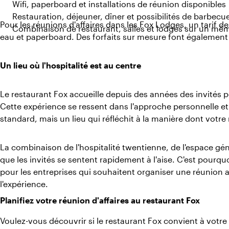
Wifi, paperboard et installations de réunion disponibles
Restauration, déjeuner, dîner et possibilités de barbec
Pour les réunions d'affaires dans les Fox Lodges, un tarif de
Combinaison de restaurant, salles et lodges sur un mêm
eau et paperboard. Des forfaits sur mesure font également 
Un lieu où l'hospitalité est au centre
Le restaurant Fox accueille depuis des années des invités 
Cette expérience se ressent dans l'approche personnelle et la
standard, mais un lieu qui réfléchit à la manière dont votre
La combinaison de l'hospitalité twentienne, de l'espace gé
que les invités se sentent rapidement à l'aise. C'est pourqu
pour les entreprises qui souhaitent organiser une réunion 
l'expérience.
Planifiez votre réunion d'affaires au restaurant Fox
Voulez-vous découvrir si le restaurant Fox convient à votre