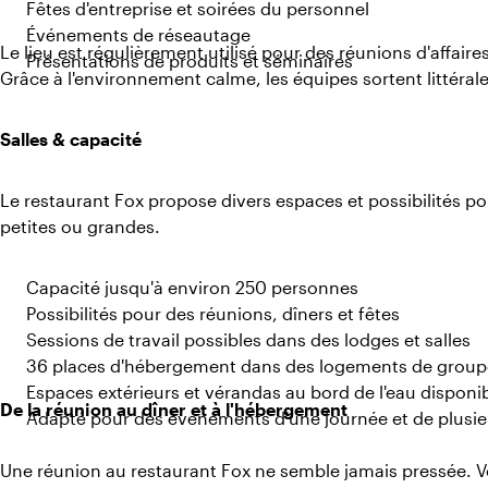
Fêtes d'entreprise et soirées du personnel
Événements de réseautage
Le lieu est régulièrement utilisé pour des réunions d'affaire
Présentations de produits et séminaires
Grâce à l'environnement calme, les équipes sortent littéral
Salles & capacité
Le restaurant Fox propose divers espaces et possibilités pou
petites ou grandes.
Capacité jusqu'à environ 250 personnes
Possibilités pour des réunions, dîners et fêtes
Sessions de travail possibles dans des lodges et salles
36 places d'hébergement dans des logements de group
Espaces extérieurs et vérandas au bord de l'eau disponi
De la réunion au dîner et à l'hébergement
Adapté pour des événements d'une journée et de plusie
Une réunion au restaurant Fox ne semble jamais pressée.