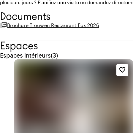
plusieurs jours ? Planifiez une visite ou demandez directeme
Documents
picture_as_pdf
Brochure Trouwen Restaurant Fox 2026
Espaces
Quantité de espaces intérieurs : 3
Espaces intérieurs
(
3
)
favorite_border