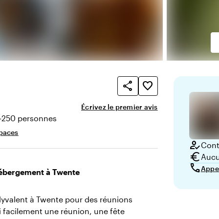
share
favorite_border
Écrivez le premier avis
-250 personnes
té
paces
how_to_reg
Conta
euro
Aucu
call
Appe
hébergement à Twente
lyvalent à Twente pour des réunions
i facilement une réunion, une fête