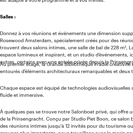
Salles :
Donnez à vos réunions et événements une dimension supplé
Rosewood Amsterdam, spécialement créés pour des réunio
trouvent deux salons intimes, une salle de bal de 228 m², La
espace lumineux et inspirant, et un studio d'événements, i
autres, certains avec une entrée privée depuis la Prinsengr
Au premier étage, la Grande Bibliothèque irradie créativité 
entourés d'éléments architecturaux remarquables et deux t
Chaque espace est équipé de technologies audiovisuelles 
fluide et immersive.
À quelques pas se trouve notre Salonboat privé, qui offre u
de la Prinsengracht. Conçu par Studio Piet Boon, ce salon 
des réunions intimes jusqu'à 12 invités pour du tourisme ou
groupes plus importants, nous travaillons avec le marin po