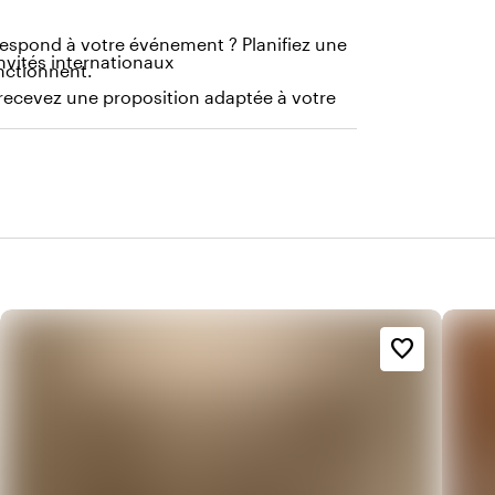
spond à votre événement ? Planifiez une
nvités internationaux
nctionnent.
recevez une proposition adaptée à votre
favorite_border