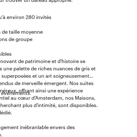
u'à environ 280 invités
s de taille moyenne
sions de groupe
sibles
ovant de patrimoine et d'histoire se
 une palette de riches nuances de gris et
s superposées et un art soigneusement
ndus de merveille émergent. Nos suites
néreux, offrant ainsi une expérience
s événements.
identiel au cœur d'Amsterdam, nos Maisons,
erchant plus d'intimité, sont disponibles.
dédié.
agement inébranlable envers des
e.