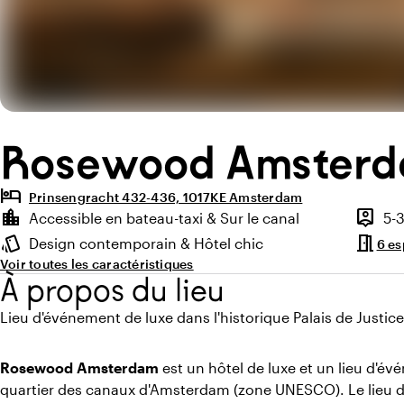
Rosewood Amster
hotel
Prinsengracht 432-436, 1017KE Amsterdam
Points forts
location_city
person_pin
Accessible en bateau-taxi & Sur le canal
5-
Environnement
Capaci
meeting_room
style
Design contemporain & Hôtel chic
6 e
Ambiance
Voir toutes les caractéristiques
À propos du lieu
Lieu d'événement de luxe dans l'historique Palais de Justice
Rosewood Amsterdam
est un hôtel de luxe et un lieu d'év
quartier des canaux d'Amsterdam (zone UNESCO). Le lieu d