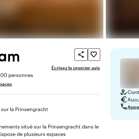
dam
share
favorite_border
Écrivez le premier avis
300 personnes
té
spaces
how_to_reg
Conta
euro
Aucu
call
Appe
 sur la Prinsengracht
énements situé sur la Prinsengracht dans le
ispose de plusieurs espaces