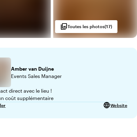
photo_library
Toutes les photos
(
17
)
Amber
van Duijne
Events Sales Manager
ct direct avec le lieu !
n coût supplémentaire
language
ler
Website