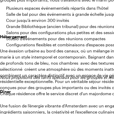
Plusieurs espaces événementiels répartis dans l'hôtel
Salle de bal pour des événements à grande échelle jusq
Cour jusqu'à environ 300 invités
Grande Bibliothèque (ancien tribunal) pour des réunion
Salons pour des configurations plus petites et des ses
Hébergement
Studio d'événements pour des réunions compactes
Configurations flexibles et combinaisons d'espaces pos
Une évasion urbaine au bord des canaux, où un mélange inn
marie à un style intemporel et contemporain. Baignant dans
de profonds tons de bleu, nos chambres avec des texture
sélectionné créent une atmosphère où des moments inatte
combinent un caractère distinctif avec un espace de vie gé
Nous proposons des tarifs spéciaux pour les groupes et le
résidentielle exceptionnelle. Pour un véritable séjour rés
conçues pour des groupes plus importants ou des invités ch
Dîner
Chaque résidence offre le service discret d'un majordome 
Une fusion de l'énergie vibrante d'Amsterdam avec un eng
ingrédients saisonniers, la créativité et l'excellence culinair