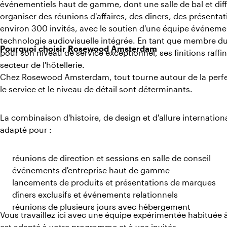
événementiels haut de gamme, dont une salle de bal et dif
organiser des réunions d'affaires, des dîners, des présenta
environ 300 invités, avec le soutien d'une équipe événemen
technologie audiovisuelle intégrée. En tant que membre d
Pourquoi choisir Rosewood Amsterdam
pour son niveau de service exceptionnel, ses finitions raffi
secteur de l'hôtellerie.
Chez Rosewood Amsterdam, tout tourne autour de la perfect
le service et le niveau de détail sont déterminants.
La combinaison d'histoire, de design et d'allure internation
adapté pour :
réunions de direction et sessions en salle de conseil
événements d'entreprise haut de gamme
lancements de produits et présentations de marques
dîners exclusifs et événements relationnels
réunions de plusieurs jours avec hébergement
Vous travaillez ici avec une équipe expérimentée habituée à
est adapté à votre programme et à vos invités.