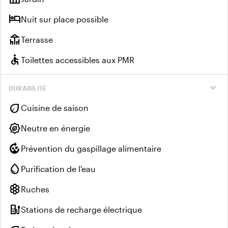
hotel
Nuit sur place possible
deck
Terrasse
accessible
Toilettes accessibles aux PMR
expand_more
DURABILITÉ
eco
Cuisine de saison
energy_program_saving
Neutre en énergie
compost
Prévention du gaspillage alimentaire
water_drop
Purification de l'eau
hive
Ruches
ev_charger
Stations de recharge électrique