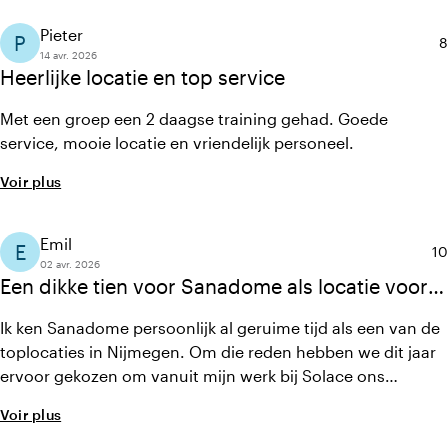
waardoor men ook kon lopen en met elkaar kon praten.
Pieter
P
N
8
14 avr. 2026
Heerlijke locatie en top service
Met een groep een 2 daagse training gehad. Goede
service, mooie locatie en vriendelijk personeel.
Voir plus
Emil
E
No
10
02 avr. 2026
Een dikke tien voor Sanadome als locatie voor
ons Solace Connecet Benelux evenement!
Ik ken Sanadome persoonlijk al geruime tijd als een van de
toplocaties in Nijmegen. Om die reden hebben we dit jaar
ervoor gekozen om vanuit mijn werk bij Solace ons
jaarlijkse evenement bij Sanadome te organiseren en dat is
Voir plus
ontzettend goed bevallen. Klanten, partners en collega's,
alle aanwezigen spraken van een meer dan geslaagde dag,