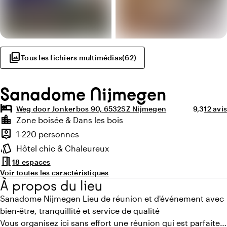
photo_library
Tous les fichiers multimédias
(
62
)
Sanadome Nijmegen
hotel
Note moye
Nombre
Weg door Jonkerbos 90, 6532SZ Nijmegen
9,3
12 avis
Points forts
location_city
Zone boisée & Dans les bois
Environnement
person_pin
1-220 personnes
Capacité
style
Hôtel chic & Chaleureux
Ambiance
meeting_room
18 espaces
Voir toutes les caractéristiques
À propos du lieu
Sanadome Nijmegen Lieu de réunion et d'événement avec
bien-être, tranquillité et service de qualité
Vous organisez ici sans effort une réunion qui est parfaite