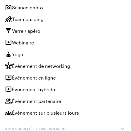
photo_camera
Séance photo
sports_kabaddi
Team building
local_bar
Verre / apéro
live_tv
Webinaire
self_improvement
Yoga
hub
Événement de networking
live_tv
Événement en ligne
live_tv
Événement hybride
group
Événement partenaire
groups
Événement sur plusieurs jours
expand_more
ACCESSIBILITÉ ET EMPLACEMENT