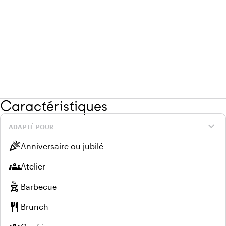
Caractéristiques
expand_more
ADAPTÉ POUR
celebration
Anniversaire ou jubilé
groups
Atelier
outdoor_grill
Barbecue
restaurant
Brunch