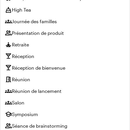
cake
High Tea
groups
Journée des familles
group
Présentation de produit
self_improvement
Retraite
local_bar
Réception
local_bar
Réception de bienvenue
meeting_room
Réunion
groups
Réunion de lancement
groups
Salon
school
Symposium
group
Séance de brainstorming