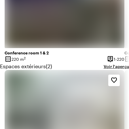
Conference room 1 & 2
Co
border_outer
person_pin
border_o
2
De
220 m
1-220
Superficie
Capacité
Su
Quantité de espaces extérieurs : 2
Espaces extérieurs
(
2
)
Voir l'aperçu
favorite_border