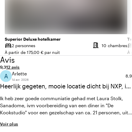
Superior Deluxe hotelkamer
Tw
meeting_room
bed
be
N
2 personnes
10 chambres
Capacité
Ca
À partir de 175,00 € par nuit
À 
Avis
Note moyenne de 9,3 sur 10
Nombre d'avis : 12
9,3
12 avis
Arlette
A
Not
8,9
14 avr. 2026
Heerlijk gegeten, mooie locatie dicht bij NXP, in
een sfeervolle ruimte "De Kookstudio"
Ik heb zeer goede communiatie gehad met Laura Stolk,
Sanadome, ivm voorbereiding van een diner in "De
Kookstudio" voor een gezelschap van ca. 21 personen, uit
USA. Mediterraans buffet, zeer lekker en de ruimte was ook
Voir plus
sfeervol en prettig, veel licht, ook zit en sta gedeelte,