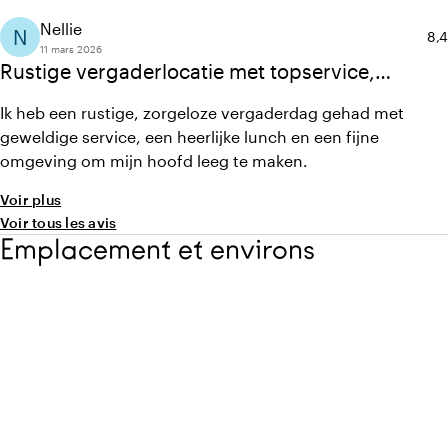
tot in de puntjes verzorgd door het Sanadome Meeting &
Nellie
N
Not
8,4
Events team!
11 mars 2026
Rustige vergaderlocatie met topservice,
heerlijke lunch en een prachtige omgeving om
Ik heb een rustige, zorgeloze vergaderdag gehad met
tussendoor het hoofd leeg te maken.
geweldige service, een heerlijke lunch en een fijne
omgeving om mijn hoofd leeg te maken.
Voir plus
Voir tous les avis
Emplacement et environs