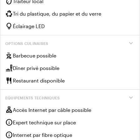
eco
Traiteur local
recycling
Tri du plastique, du papier et du verre
lightbulb
Éclairage LED
expand_more
OPTIONS CULINAIRES
outdoor_grill
Barbecue possible
brunch_dining
Dîner privé possible
restaurant
Restaurant disponible
expand_more
EQUIPEMENTS TECHNIQUES
lan
Accès Internet par câble possible
info
Expert technique sur place
info
Internet par fibre optique