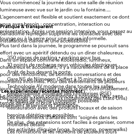
Vous commencez la journée dans une salle de réunion
lumineuse avec vue sur le jardin ou la fontaine.
L'agencement est flexible et soutient exactement ce dont
vous avez besoin : concentration, interaction ou
Pratique & transparent
présentation. Après une session intensive, vous passez au
Sanadome Nijmegen supprime les obstacles avec des
lounge ou à la serre pour une pause informelle.
installations claires et une accessibilité :
Plus tard dans la journée, le programme se poursuit sans
effort avec un apéritif détendu ou un dîner chaleureux.
350 places de parking + parking pour bus
Dans un espace comme le Kookstudio, lumineux,
10 points de recharge pour véhicules électriques
chaleureux et accueillant, il y a naturellement de la place
Arrêt de bus devant la porte
pour des rencontres, de bonnes conversations et des
Gare NS de Nijmegen Goffert à 15 minutes à pied
moments informels. Pour des événements de plusieurs
Technologie AV moderne dans toutes les salles
jours, les invités peuvent passer la nuit confortablement.
Les expériences récentes montrent :
Responsabilité Sociétale des Entreprises (RSE)
Le lendemain, vous commencez à nouveau frais, sans
Des groupes internationaux (notamment des États-Unis)
Packages de réunion complets possibles
temps de trajet ni bruit logistique.
apprécient le service et l'ambiance.
Restauration avec des produits locaux et de saison
besoins diététiques possibles.
Les événements d'affaires sont “soignés dans les
De plus, des extensions sont faciles à organiser, comme
moindres détails”
des activités d'équipe (yoga, bootcamp, powerwalks)
Les formations et les réunions de plusieurs jours