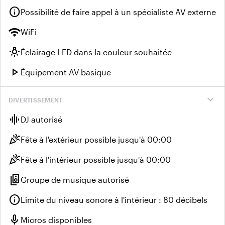
info
Possibilité de faire appel à un spécialiste AV externe
wifi
WiFi
wb_incandescent
Éclairage LED dans la couleur souhaitée
play_arrow
Équipement AV basique
expand_more
DIVERTISSEMENT
graphic_eq
DJ autorisé
celebration
Fête à l'extérieur possible jusqu'à 00:00
celebration
Fête à l'intérieur possible jusqu'à 00:00
speaker_group
Groupe de musique autorisé
info
Limite du niveau sonore à l'intérieur : 80 décibels
mic
Micros disponibles