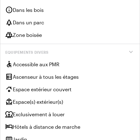
info
Dans les bois
park
Dans un parc
forest
Zone boisée
expand_more
EQUIPEMENTS DIVERS
accessible
Accessible aux PMR
elevator
Ascenseur à tous les étages
roofing
Espace extérieur couvert
deck
Espace(s) extérieur(s)
diversity_1
Exclusivement à louer
hotel
Hôtels à distance de marche
outdoor_garden
Jardin