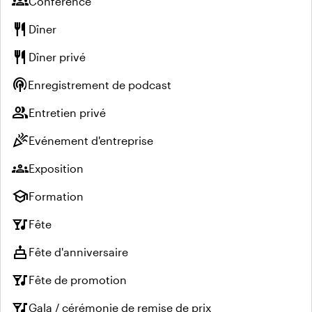
groups
Conférence
restaurant
Dîner
restaurant
Dîner privé
podcasts
Enregistrement de podcast
group
Entretien privé
celebration
Evénement d'entreprise
groups
Exposition
school
Formation
nightlife
Fête
cake
Fête d'anniversaire
nightlife
Fête de promotion
nightlife
Gala / cérémonie de remise de prix