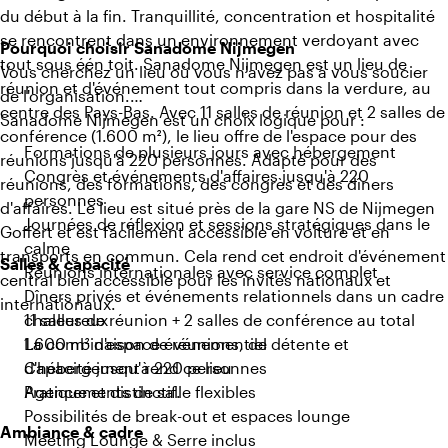
du début à la fin. Tranquillité, concentration et hospitalité
se rencontrent dans un environnement verdoyant avec
Pourquoi choisir Sanadome Nijmegen
tout sous één toit. Sanadome Nijmegen est un lieu de
Vous cherchez un lieu où vous n'avez pas à vous soucier
réunion et d'événement tout compris dans la verdure, au
de l'organisation.
centre des Pays-Bas. Avec 11 salles de réunion et 2 salles de
Sanadome Nijmegen est un choix logique pour :
conférence (1.600 m²), le lieu offre de l'espace pour des
Formations de plusieurs jours avec hébergement
réunions jusqu'à 220 personnes. Adapté pour des
Congrès et événements d'affaires jusqu'à 220
réunions, des formations, des congrès et des dîners
personnes
d'affaires. Le lieu est situé près de la gare NS de Nijmegen
Journées de réflexion et sessions stratégiques dans le
Goffert et est facilement accessible en voiture et en
calme
transports en commun. Cela rend cet endroit d'événement
Salles & capacité
Réunions internationales avec service complet
central bien accessible pour les invités nationaux et
Dîners privés et événements relationnels dans un cadre
internationaux.
chaleureux
11 salles de réunion + 2 salles de conférence au total
La combinaison de réunions, de détente et
1.600 m² d'espace événementiel
d'hébergement rend ce lieu
Capacité jusqu'à 220 personnes
Pratique et distinctif.
Agencements de salle flexibles
Possibilités de break-out et espaces lounge
Ambiance & cadre
Meeting Lounge & Serre inclus