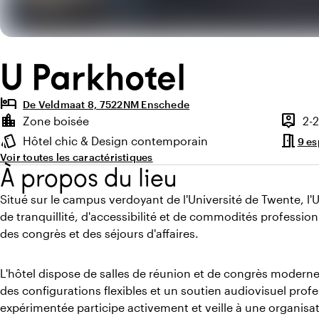
U Parkhotel
hotel
De Veldmaat 8, 7522NM Enschede
Points forts
location_city
person_pin
Zone boisée
2-
Environnement
Capaci
meeting_room
style
Hôtel chic & Design contemporain
9 e
Ambiance
Voir toutes les caractéristiques
À propos du lieu
Situé sur le campus verdoyant de l'Université de Twente, l
de tranquillité, d'accessibilité et de commodités profession
des congrès et des séjours d'affaires.
L'hôtel dispose de salles de réunion et de congrès moderne
des configurations flexibles et un soutien audiovisuel pro
expérimentée participe activement et veille à une organisati