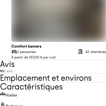
Comfort kamers
meeting_room
bed
2 personnes
42 chambres
Capacité
À partir de 157,00 € par nuit
Avis
Note moyenne de 10 sur 10
Nombre d'avis : 2
10
2 avis
Emplacement et environs
Caractéristiques
groups
Atelier
outdoor_grill
Barbecue