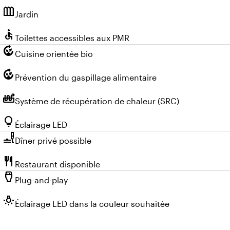
outdoor_garden
Jardin
accessible
Toilettes accessibles aux PMR
compost
Cuisine orientée bio
compost
Prévention du gaspillage alimentaire
heat_pump_balance
Système de récupération de chaleur (SRC)
lightbulb
Éclairage LED
brunch_dining
Dîner privé possible
restaurant
Restaurant disponible
settings_input_hdmi
Plug-and-play
wb_incandescent
Éclairage LED dans la couleur souhaitée