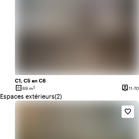
C1, C5 en C6
border_outer
person_pin
2
69 m
11-70
Superficie
Capaci
Quantité de espaces extérieurs : 2
Espaces extérieurs
(
2
)
favorite_border