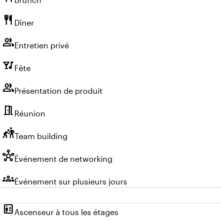
restaurant
Dîner
group
Entretien privé
nightlife
Fête
group
Présentation de produit
meeting_room
Réunion
sports_kabaddi
Team building
hub
Événement de networking
groups
Événement sur plusieurs jours
elevator
Ascenseur à tous les étages