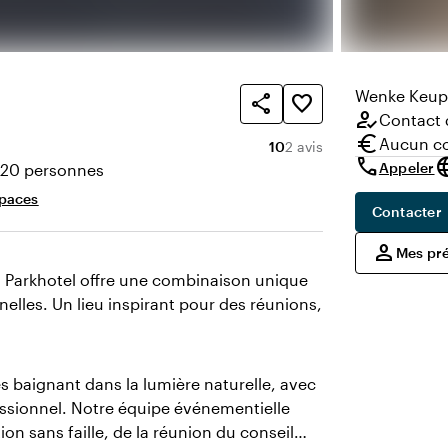
Wenke
Keupe
share
favorite_border
how_to_reg
Contact d
euro
Aucun co
Note moyenne de 10 sur 1
Nombre d'avis : 2
10
2 avis
call
lang
Appeler
220 personnes
té
spaces
Contacter
,
person
Mes pr
'U Parkhotel offre une combinaison unique
nelles. Un lieu inspirant pour des réunions,
s baignant dans la lumière naturelle, avec
fessionnel. Notre équipe événementielle
on sans faille, de la réunion du conseil