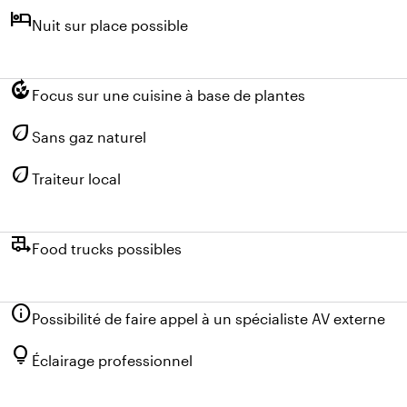
hotel
Nuit sur place possible
compost
Focus sur une cuisine à base de plantes
eco
Sans gaz naturel
eco
Traiteur local
rv_hookup
Food trucks possibles
info
Possibilité de faire appel à un spécialiste AV externe
lightbulb
Éclairage professionnel