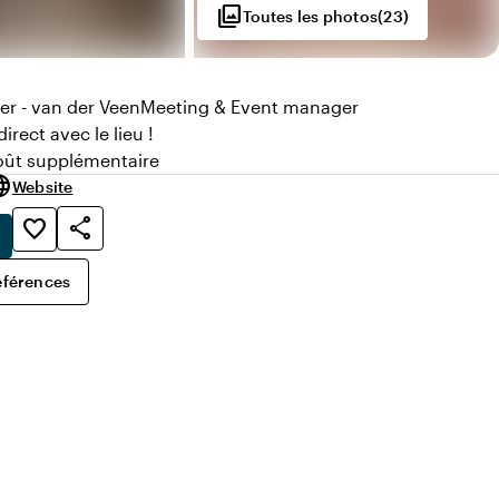
photo_library
Toutes les photos
(
23
)
r - van der Veen
Meeting & Event manager
irect avec le lieu !
ût supplémentaire
0
uage
Website
share
favorite_border
éférences