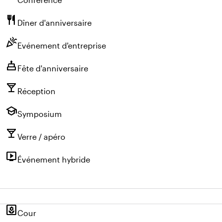
restaurant
Dîner d'anniversaire
celebration
Evénement d'entreprise
cake
Fête d'anniversaire
local_bar
Réception
school
Symposium
local_bar
Verre / apéro
live_tv
Événement hybride
yard
Cour