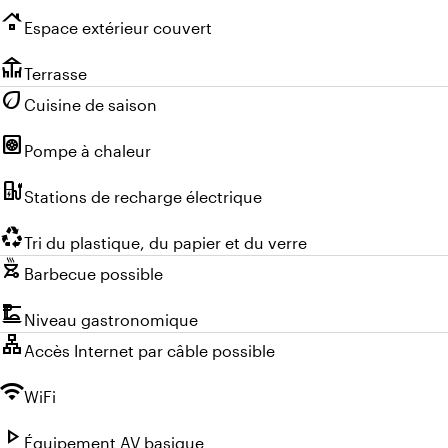
roofing
Espace extérieur couvert
deck
Terrasse
eco
Cuisine de saison
heat_pump
Pompe à chaleur
ev_charger
Stations de recharge électrique
recycling
Tri du plastique, du papier et du verre
outdoor_grill
Barbecue possible
dinner_dining
Niveau gastronomique
lan
Accès Internet par câble possible
wifi
WiFi
play_arrow
Équipement AV basique