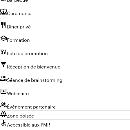
diversity_1
Cérémonie
restaurant
Dîner privé
school
Formation
nightlife
Fête de promotion
local_bar
Réception de bienvenue
group
Séance de brainstorming
live_tv
Webinaire
group
Événement partenaire
forest
Zone boisée
accessible
Accessible aux PMR