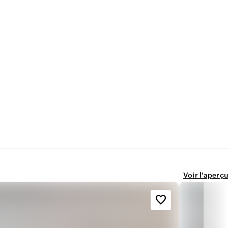
Voir l'aperçu
favorite_border