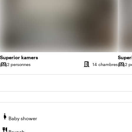
Superior kamers
Super
meeting_room
bed
bed
Nombre de chambres
Nombr
2 personnes
14 chambres
2 p
Capacité
Capac
pregnant_woman
Baby shower
restaurant
Brunch