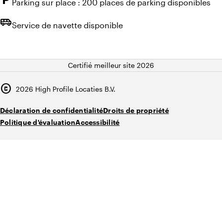
Parking sur place : 200 places de parking disponibles
airport_shuttle
Service de navette disponible
Certifié meilleur site 2026
copyright
2026
High Profile Locaties B.V.
Déclaration de confidentialité
Droits de propriété
Politique d'évaluation
Accessibilité