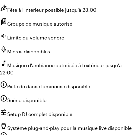
celebration
Fête à l'intérieur possible jusqu'à 23:00
speaker_group
Groupe de musique autorisé
volume_down
Limite du volume sonore
mic
Micros disponibles
music_note
Musique d'ambiance autorisée à l'extérieur jusqu'à
22:00
info
Piste de danse lumineuse disponible
info
Scène disponible
tune
Setup DJ complet disponible
settings_input_hdmi
Système plug-and-play pour la musique live disponible