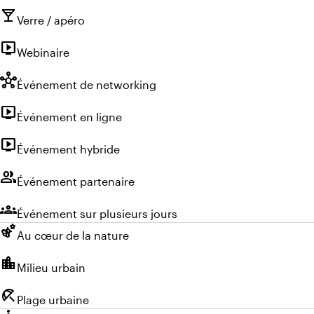
local_bar
Verre / apéro
live_tv
Webinaire
hub
Événement de networking
live_tv
Événement en ligne
live_tv
Événement hybride
group
Événement partenaire
groups
Événement sur plusieurs jours
emoji_nature
Au cœur de la nature
location_city
Milieu urbain
beach_access
Plage urbaine