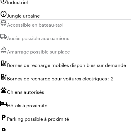
info
Industriel
info
Jungle urbaine
directions_boat
Indisponible :
Accessible en bateau-taxi
local_shipping
Indisponible :
Accès possible aux camions
sailing
Indisponible :
Amarrage possible sur place
ev_station
Bornes de recharge mobiles disponibles sur demande
ev_station
Bornes de recharge pour voitures électriques : 2
pets
Chiens autorisés
hotel
Hôtels à proximité
local_parking
Parking possible à proximité
local_parking