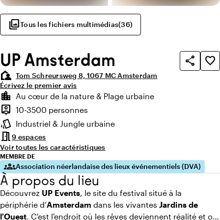
photo_library
Tous les fichiers multimédias
(
36
)
UP Amsterdam
share
favorite_border
location_away
Tom Schreursweg 8, 1067 MC Amsterdam
Écrivez le premier avis
Points forts
location_city
Au cœur de la nature & Plage urbaine
Environnement
person_pin
10-3500 personnes
Capacité
style
Industriel & Jungle urbaine
Ambiance
meeting_room
9 espaces
Voir toutes les caractéristiques
MEMBRE DE
groups
Association néerlandaise des lieux événementiels (DVA)
À propos du lieu
Découvrez
UP Events
, le site du festival situé à la
périphérie d’
Amsterdam
dans les vivantes
Jardins de
l'Ouest
. C'est l'endroit où les rêves deviennent réalité et où