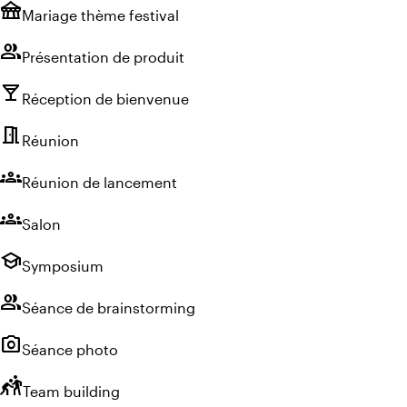
festival
Mariage thème festival
group
Présentation de produit
local_bar
Réception de bienvenue
meeting_room
Réunion
groups
Réunion de lancement
groups
Salon
school
Symposium
group
Séance de brainstorming
photo_camera
Séance photo
sports_kabaddi
Team building