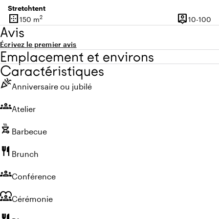
Stretchtent
border_outer
person_pin
2
De
150 m
10-100
Superficie
Capacité
Avis
Écrivez le premier avis
Emplacement et environs
Caractéristiques
celebration
Anniversaire ou jubilé
groups
Atelier
outdoor_grill
Barbecue
restaurant
Brunch
groups
Conférence
diversity_1
Cérémonie
restaurant