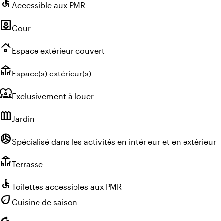
accessible
Accessible aux PMR
yard
Cour
roofing
Espace extérieur couvert
deck
Espace(s) extérieur(s)
diversity_1
Exclusivement à louer
outdoor_garden
Jardin
sports_volleyball
Spécialisé dans les activités en intérieur et en extérieur
deck
Terrasse
accessible
Toilettes accessibles aux PMR
eco
Cuisine de saison