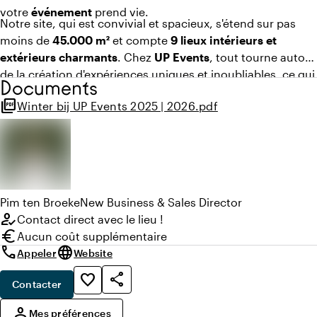
votre
événement
prend vie.
Notre site, qui est convivial et spacieux, s'étend sur pas
moins de
45.000 m²
et compte
9 lieux intérieurs et
extérieurs charmants
. Chez
UP Events
, tout tourne autour
de la création d'expériences uniques et inoubliables, ce qui
Documents
fait de nous
le spécialiste des événements (d'entreprise).
picture_as_pdf
Winter bij UP Events 2025 | 2026.pdf
Que ce soit pour organiser des festivals d'entreprise, des
réunions, des événements de relations, des festivals de
congrès jusqu'aux festivals d'été et événements d'hiver.
Vous êtes au bon endroit chez nous!
Pim
ten Broeke
New Business & Sales Director
how_to_reg
Contact direct avec le lieu !
euro
Aucun coût supplémentaire
call
language
Appeler
Website
share
favorite_border
Contacter
,
person
Mes préférences