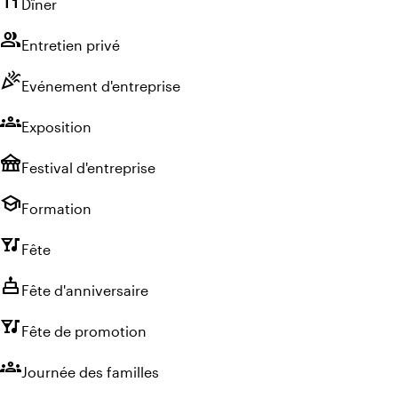
Dîner
group
Entretien privé
celebration
Evénement d'entreprise
groups
Exposition
festival
Festival d'entreprise
school
Formation
nightlife
Fête
cake
Fête d'anniversaire
nightlife
Fête de promotion
groups
Journée des familles