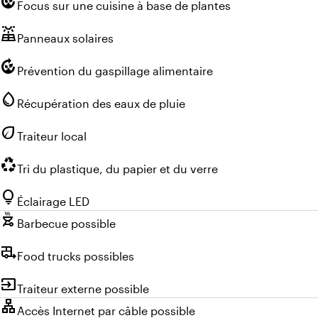
compost
Focus sur une cuisine à base de plantes
solar_power
Panneaux solaires
compost
Prévention du gaspillage alimentaire
water_drop
Récupération des eaux de pluie
eco
Traiteur local
recycling
Tri du plastique, du papier et du verre
lightbulb
Éclairage LED
outdoor_grill
Barbecue possible
rv_hookup
Food trucks possibles
input
Traiteur externe possible
lan
Accès Internet par câble possible