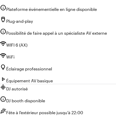
info
Plateforme événementielle en ligne disponible
settings_input_hdmi
Plug-and-play
info
Possibilité de faire appel à un spécialiste AV externe
wifi
WIFI 6 (AX)
wifi
WiFi
lightbulb
Éclairage professionnel
play_arrow
Équipement AV basique
graphic_eq
DJ autorisé
info
DJ booth disponible
celebration
Fête à l'extérieur possible jusqu'à 22:00