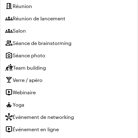
meeting_room
Réunion
groups
Réunion de lancement
groups
Salon
group
Séance de brainstorming
photo_camera
Séance photo
sports_kabaddi
Team building
local_bar
Verre / apéro
live_tv
Webinaire
self_improvement
Yoga
hub
Événement de networking
live_tv
Événement en ligne