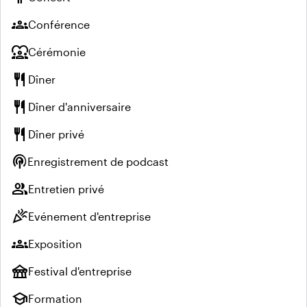
groups
Conférence
diversity_1
Cérémonie
restaurant
Dîner
restaurant
Dîner d'anniversaire
restaurant
Dîner privé
podcasts
Enregistrement de podcast
group
Entretien privé
celebration
Evénement d'entreprise
groups
Exposition
festival
Festival d'entreprise
school
Formation