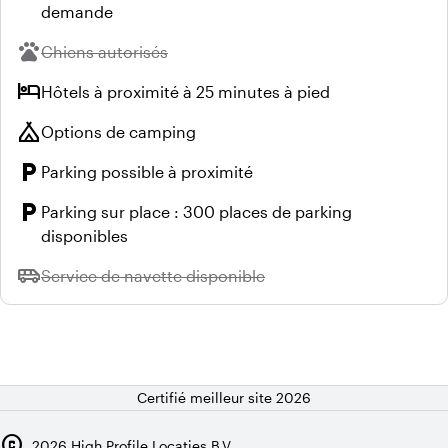
demande
pets
Indisponible :
Chiens autorisés
hotel
Hôtels à proximité à 25 minutes à pied
camping
Options de camping
local_parking
Parking possible à proximité
local_parking
Parking sur place : 300 places de parking
disponibles
airport_shuttle
Indisponible :
Service de navette disponible
Certifié meilleur site 2026
copyright
2026
High Profile Locaties B.V.