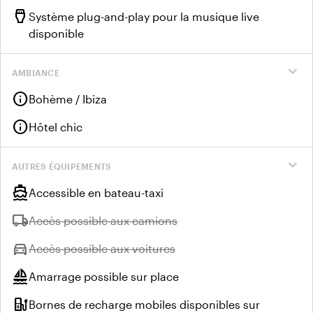
settings_input_hdmi
Système plug-and-play pour la musique live
disponible
expand_more
AMBIANCE
info
Bohème / Ibiza
info
Hôtel chic
expand_more
AUTRES ÉQUIPEMENTS
directions_boat
Accessible en bateau-taxi
local_shipping
Indisponible :
Accès possible aux camions
directions_car
Indisponible :
Accès possible aux voitures
sailing
Amarrage possible sur place
ev_station
Bornes de recharge mobiles disponibles sur