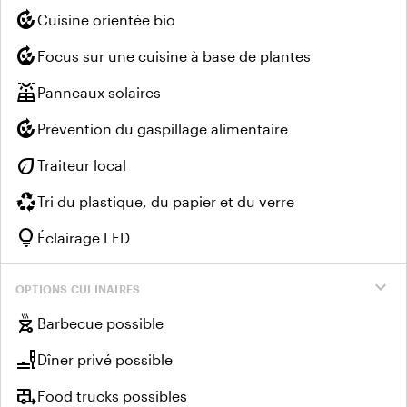
compost
Cuisine orientée bio
compost
Focus sur une cuisine à base de plantes
solar_power
Panneaux solaires
compost
Prévention du gaspillage alimentaire
eco
Traiteur local
recycling
Tri du plastique, du papier et du verre
lightbulb
Éclairage LED
expand_more
OPTIONS CULINAIRES
outdoor_grill
Barbecue possible
brunch_dining
Dîner privé possible
rv_hookup
Food trucks possibles