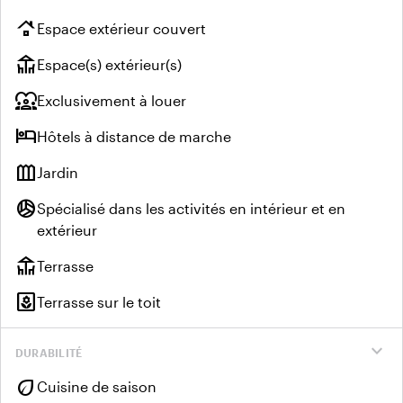
roofing
Espace extérieur couvert
deck
Espace(s) extérieur(s)
diversity_1
Exclusivement à louer
hotel
Hôtels à distance de marche
outdoor_garden
Jardin
sports_volleyball
Spécialisé dans les activités en intérieur et en
extérieur
deck
Terrasse
yard
Terrasse sur le toit
expand_more
DURABILITÉ
eco
Cuisine de saison