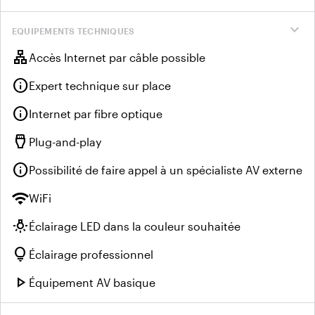
expand_more
EQUIPEMENTS TECHNIQUES
lan
Accès Internet par câble possible
info
Expert technique sur place
info
Internet par fibre optique
settings_input_hdmi
Plug-and-play
info
Possibilité de faire appel à un spécialiste AV externe
wifi
WiFi
wb_incandescent
Éclairage LED dans la couleur souhaitée
lightbulb
Éclairage professionnel
play_arrow
Équipement AV basique