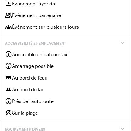
live_tv
Événement hybride
group
Événement partenaire
groups
Événement sur plusieurs jours
expand_more
ACCESSIBILITÉ ET EMPLACEMENT
info
Accessible en bateau-taxi
info
Amarrage possible
water
Au bord de l'eau
water
Au bord du lac
info
Près de l'autoroute
beach_access
Sur la plage
expand_more
EQUIPEMENTS DIVERS