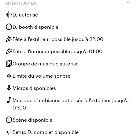
expand_more
DIVERTISSEMENT
graphic_eq
DJ autorisé
info
DJ booth disponible
celebration
Fête à l'extérieur possible jusqu'à 22:00
celebration
Fête à l'intérieur possible jusqu'à 01:00
speaker_group
Groupe de musique autorisé
volume_down
Limite du volume sonore
mic
Micros disponibles
music_note
Musique d'ambiance autorisée à l'extérieur jusqu'à
01:00
info
Scène disponible
tune
Setup DJ complet disponible