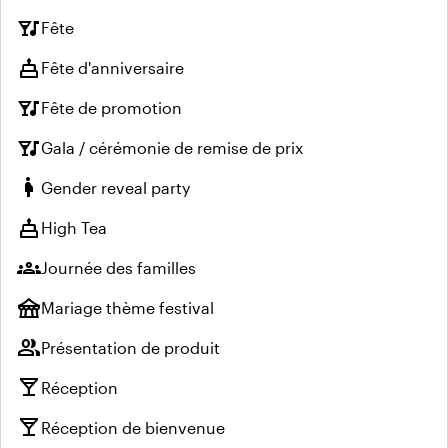
nightlife
Fête
cake
Fête d'anniversaire
nightlife
Fête de promotion
nightlife
Gala / cérémonie de remise de prix
pregnant_woman
Gender reveal party
cake
High Tea
groups
Journée des familles
festival
Mariage thème festival
group
Présentation de produit
local_bar
Réception
local_bar
Réception de bienvenue