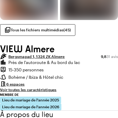
photo_library
Tous les fichiers multimédias
(
45
)
VIEW Almere
celebration
Note moye
Nombre
Bergsmapad 1, 1324 ZK Almere
9,8
31 avis
Points forts
location_city
Près de l'autoroute & Au bord du lac
Environnement
person_pin
15-350 personnes
Capacité
style
Bohème / Ibiza & Hôtel chic
Ambiance
meeting_room
6 espaces
Voir toutes les caractéristiques
MEMBRE DE
Lieu de mariage de l'année 2025
Lieu de mariage de l'année 2026
À propos du lieu