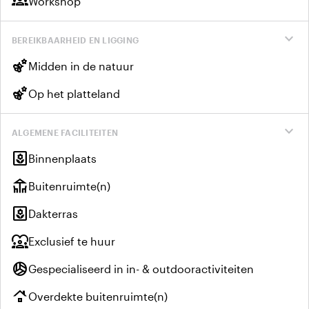
groups
Workshop
expand_more
BEREIKBAARHEID EN LIGGING
emoji_nature
Midden in de natuur
emoji_nature
Op het platteland
expand_more
ALGEMENE FACILITEITEN
yard
Binnenplaats
deck
Buitenruimte(n)
yard
Dakterras
diversity_1
Exclusief te huur
sports_volleyball
Gespecialiseerd in in- & outdooractiviteiten
roofing
Overdekte buitenruimte(n)