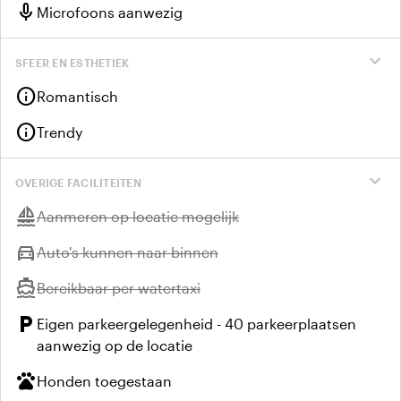
mic
Microfoons aanwezig
expand_more
SFEER EN ESTHETIEK
info
Romantisch
info
Trendy
expand_more
OVERIGE FACILITEITEN
sailing
Niet beschikbaar:
Aanmeren op locatie mogelijk
directions_car
Niet beschikbaar:
Auto's kunnen naar binnen
directions_boat
Niet beschikbaar:
Bereikbaar per watertaxi
local_parking
Eigen parkeergelegenheid - 40 parkeerplaatsen
aanwezig op de locatie
pets
Honden toegestaan