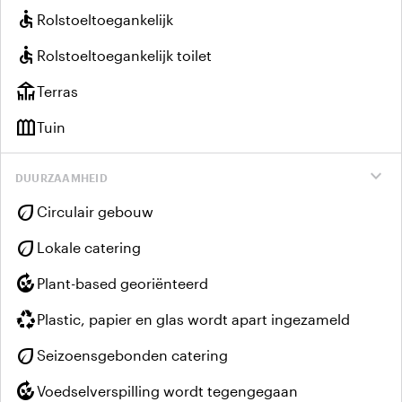
accessible
Rolstoeltoegankelijk
accessible
Rolstoeltoegankelijk toilet
deck
Terras
outdoor_garden
Tuin
expand_more
DUURZAAMHEID
eco
Circulair gebouw
eco
Lokale catering
compost
Plant-based georiënteerd
recycling
Plastic, papier en glas wordt apart ingezameld
eco
Seizoensgebonden catering
compost
Voedselverspilling wordt tegengegaan