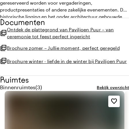
gereserveerd worden voor vergaderingen,
productpresentaties of andere zakelijke evenementen. De
historische ligging en het onder architectuur gebouwde
Documenten
paviljoen maken het een ideale locatie voor zakelijke
Ontdek de plattegrond van Paviljoen Puur – van
bijeenkomsten. Dichtbij de stad en toch midden in de
picture_as_pdf
ceremonie tot feest perfect ingericht
natuur, een inspirerende plek om de aandacht te vestigen
op wat op dat moment belangrijk is. En kan de teamspirit
picture_as_pdf
Brochure zomer – Jullie moment, perfect geregeld
wel een upgrade gebruiken? Het omliggende terrein is
geschikt voor zowel mentale als sportieve activiteiten.
picture_as_pdf
Brochure winter - liefde in de winter bij Paviljoen Puur
Ruimtes
Aantal binnenruimtes: 3
Binnenruimtes
(
3
)
Bekijk overzicht
favorite_border