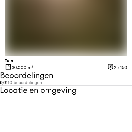
Tuin
border_outer
person_pin
2
25
30.000 m
25-150
Oppervlakte
Capaciteit
Beoordelingen
Gemiddelde beoordeling van 9,6 uit 10
Aantal beoordelingen: 110
9,6
110 beoordelingen
Locatie en omgeving