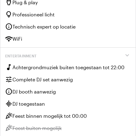
settings_input_hdmi
Plug & play
lightbulb
Professioneel licht
info
Technisch expert op locatie
wifi
WiFi
expand_more
ENTERTAINMENT
music_note
Achtergrondmuziek buiten toegestaan tot 22:00
tune
Complete DJ set aanwezig
info
DJ booth aanwezig
graphic_eq
DJ toegestaan
celebration
Feest binnen mogelijk tot 00:00
celebration
Niet beschikbaar:
Feest buiten mogelijk