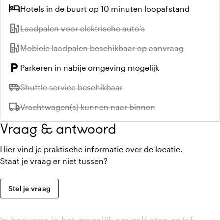
hotel
Hotels in de buurt op 10 minuten loopafstand
ev_station
Niet beschikbaar:
Laadpalen voor elektrische auto’s
ev_station
Niet beschikbaar:
Mobiele laadpalen beschikbaar op aanvraag
local_parking
Parkeren in nabije omgeving mogelijk
airport_shuttle
Niet beschikbaar:
Shuttle service beschikbaar
local_shipping
Niet beschikbaar:
Vrachtwagen(s) kunnen naar binnen
Vraag & antwoord
Hier vind je praktische informatie over de locatie.
Staat je vraag er niet tussen?
Stel je vraag