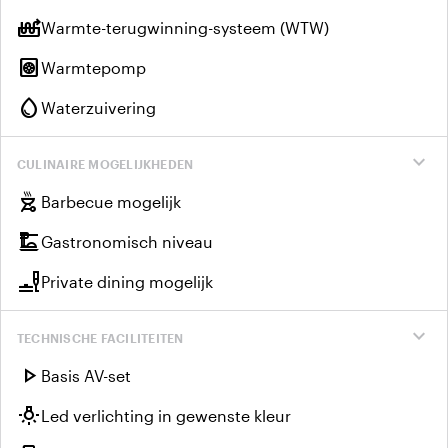
heat_pump_balance
Warmte-terugwinning-systeem (WTW)
heat_pump
Warmtepomp
water_drop
Waterzuivering
expand_more
CULINAIRE MOGELIJKHEDEN
outdoor_grill
Barbecue mogelijk
dinner_dining
Gastronomisch niveau
brunch_dining
Private dining mogelijk
expand_more
TECHNISCHE FACILITEITEN
play_arrow
Basis AV-set
wb_incandescent
Led verlichting in gewenste kleur