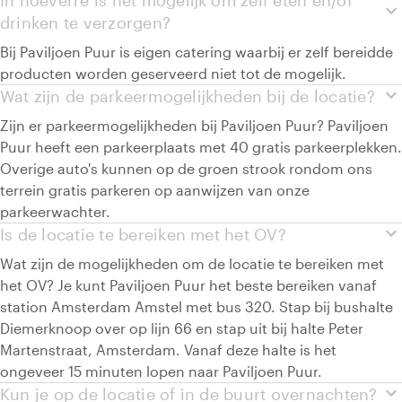
In hoeverre is het mogelijk om zelf eten en/of
expand_more
drinken te verzorgen?
Bij Paviljoen Puur is eigen catering waarbij er zelf bereidde
producten worden geserveerd niet tot de mogelijk.
expand_more
Wat zijn de parkeermogelijkheden bij de locatie?
Zijn er parkeermogelijkheden bij Paviljoen Puur? Paviljoen
Puur heeft een parkeerplaats met 40 gratis parkeerplekken.
Overige auto's kunnen op de groen strook rondom ons
terrein gratis parkeren op aanwijzen van onze
parkeerwachter.
expand_more
Is de locatie te bereiken met het OV?
Wat zijn de mogelijkheden om de locatie te bereiken met
het OV? Je kunt Paviljoen Puur het beste bereiken vanaf
station Amsterdam Amstel met bus 320. Stap bij bushalte
Diemerknoop over op lijn 66 en stap uit bij halte Peter
Martenstraat, Amsterdam. Vanaf deze halte is het
ongeveer 15 minuten lopen naar Paviljoen Puur.
expand_more
Kun je op de locatie of in de buurt overnachten?