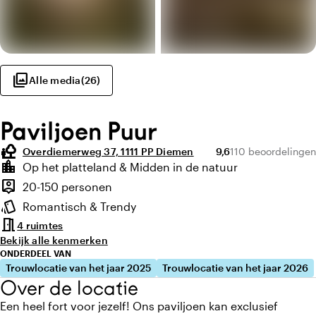
photo_library
Alle media
(
26
)
Paviljoen Puur
nature_people
Gemiddelde beoordeli
Aantal beoordelin
Overdiemerweg 37, 1111 PP Diemen
9,6
110 beoordelingen
Highlights
location_city
Op het platteland & Midden in de natuur
Locatie en omgeving
person_pin
20-150 personen
Capaciteit
style
Romantisch & Trendy
Sfeer en uitstraling
meeting_room
4 ruimtes
Bekijk alle kenmerken
ONDERDEEL VAN
Trouwlocatie van het jaar 2025
Trouwlocatie van het jaar 2026
Over de locatie
Een heel fort voor jezelf! Ons paviljoen kan exclusief