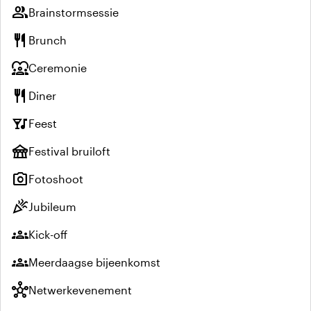
group
Brainstormsessie
restaurant
Brunch
diversity_1
Ceremonie
restaurant
Diner
nightlife
Feest
festival
Festival bruiloft
photo_camera
Fotoshoot
celebration
Jubileum
groups
Kick-off
groups
Meerdaagse bijeenkomst
hub
Netwerkevenement