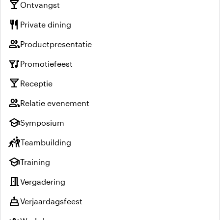
local_bar
Ontvangst
restaurant
Private dining
group
Productpresentatie
nightlife
Promotiefeest
local_bar
Receptie
group
Relatie evenement
school
Symposium
sports_kabaddi
Teambuilding
school
Training
meeting_room
Vergadering
cake
Verjaardagsfeest